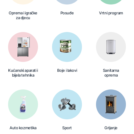
Oprema i igračke
Posuđe
Vrtni program
za djecu
Kućanski aparati i
Boje i lakovi
Sanitarna
bijela tehnika
oprema
Auto kozmetika
Sport
Grijanje