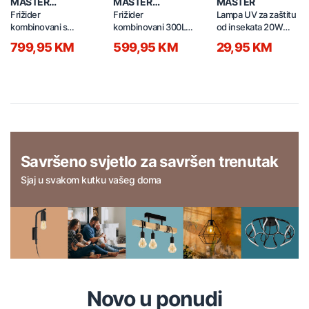
MASTER
MASTER
MASTER
PROFESSIONAL
PROFESSIONAL
Frižider
Frižider
Lampa UV za zaštitu
kombinovani s
kombinovani 300L
od insekata 20W
dispanzerom za
BDC-310 bijeli
QP-MLR crna
799,95 KM
599,95 KM
29,95 KM
vodu 335L BCD-
335WEPJ sivi
Savršeno svjetlo za savršen trenutak
Sjaj u svakom kutku vašeg doma
Novo u ponudi