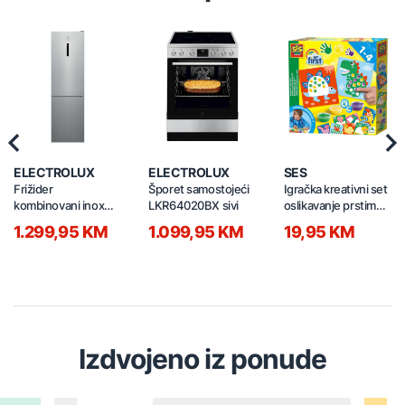
Previous
Nex
ELECTROLUX
ELECTROLUX
SES
Frižider
Šporet samostojeći
Igračka kreativni set
kombinovani inox
LKR64020BX sivi
oslikavanje prstima
LNT7ME36X3
14442
1.299,95 KM
1.099,95 KM
19,95 KM
Izdvojeno iz ponude