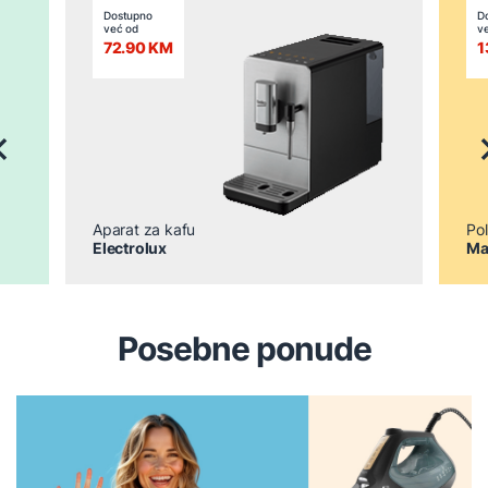
Dostupno
D
već od
v
72.90 KM
1
revious
N
Aparat za kafu
Pol
Electrolux
Ma
Posebne ponude