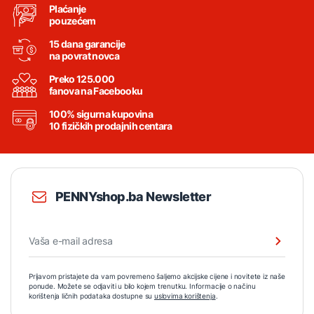
Plaćanje
pouzećem
15 dana garancije
na povrat novca
Preko 125.000
fanova na Facebooku
100% sigurna kupovina
10 fizičkih prodajnih centara
PENNYshop.ba Newsletter
Prijavom pristajete da vam povremeno šaljemo akcijske cijene i novitete iz naše
ponude. Možete se odjaviti u bilo kojem trenutku. Informacije o načinu
korištenja ličnih podataka dostupne su
uslovima korištenja
.