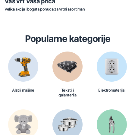
Vaš vrt Vaša priča
Velika akcija i bogata ponuda za vrtni asortiman
Popularne kategorije
Alati i mašine
Tekstil i
Elektromaterijal
galanterija