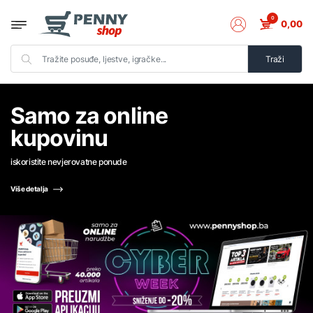
0
0,00
Traži
Samo za online
kupovinu
iskoristite nevjerovatne ponude
Više detalja