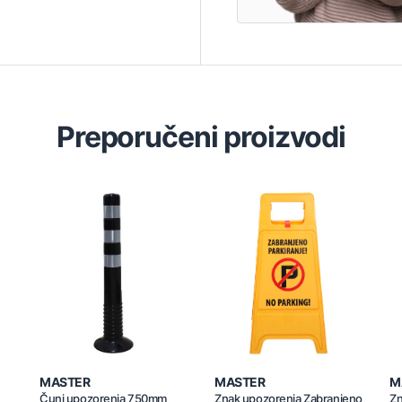
Preporučeni proizvodi
MASTER
MASTER
M
Čunj upozorenja 750mm
Znak upozorenja Zabranjeno
Zn