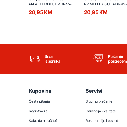
PRIMEFLEX 8 UT PF8-45-
PRIMEFLEX 8 UT PF8-45-
BK-ST crno-sivi
BL-ST plavo-sivi
20,95 KM
20,95 KM
Brza
Plaćanje
isporuka
pouzećem
Kupovina
Servisi
Česta pitanja
Sigurno plaćanje
Registracija
Garancija kvalitete
Kako da naručite?
Reklamacije i povrat