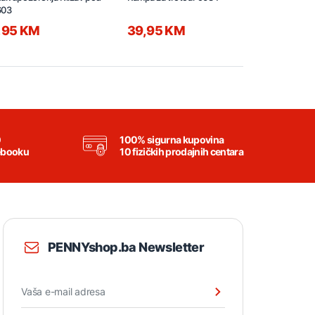
603
9031
,95 KM
39,95 KM
74,95 K
0
100% sigurna kupovina
ebooku
10 fizičkih prodajnih centara
PENNYshop.ba Newsletter