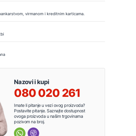
bankarstvom, virmanom i kreditnim karticama.
bi
ana
Nazovi i kupi
080 020 261
Imate li pitanje u vezi ovog proizvoda?
Postavite pitanje. Saznajte dostupnost
ovoga proizvoda u našim trgovinama
pozivom na broj.