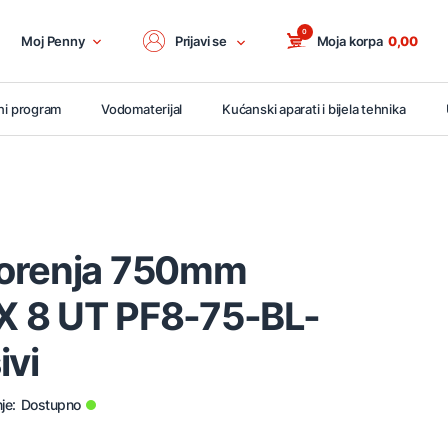
0
Moj Penny
Prijavi se
Moja korpa
0,00
ni program
Vodomaterijal
Kućanski aparati i bijela tehnika
zorenja 750mm
 8 UT PF8-75-BL-
ivi
je:
Dostupno