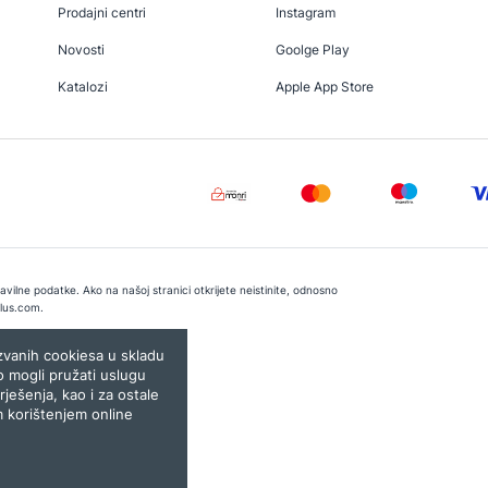
Prodajni centri
Instagram
Novosti
Goolge Play
Katalozi
Apple App Store
vilne podatke. Ako na našoj stranici otkrijete neistinite, odnosno
lus.com
.
e:
Lampa.ba
ozvanih cookiesa u skladu
o mogli pružati uslugu
rješenja, kao i za ostale
m korištenjem online