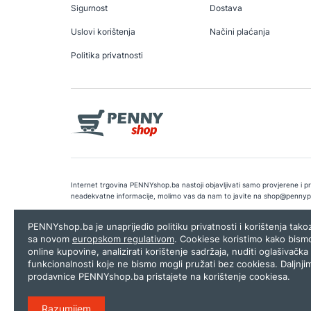
Sigurnost
Dostava
Uslovi korištenja
Načini plaćanja
Politika privatnosti
Internet trgovina PENNYshop.ba nastoji objavljivati samo provjerene i pra
neadekvatne informacije, molimo vas da nam to javite na
shop@pennyp
Copyright © 2026.
Penny plus d.o.o. Sarajevo
.
Dizajn i programiranj
PENNYshop.ba je unaprijedio politiku privatnosti i korištenja tak
sa novom
europskom regulativom
. Cookiese koristimo kako bism
online kupovine, analizirati korištenje sadržaja, nuditi oglašivačka 
funkcionalnosti koje ne bismo mogli pružati bez cookiesa. Daljnji
prodavnice PENNYshop.ba pristajete na korištenje cookiesa.
Razumijem