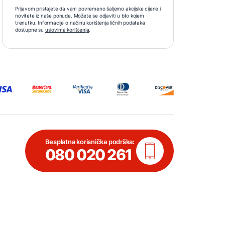
Prijavom pristajete da vam povremeno šaljemo akcijske cijene i
novitete iz naše ponude. Možete se odjaviti u bilo kojem
trenutku. Informacije o načinu korištenja ličnih podataka
dostupne su
uslovima korištenja
.
Besplatna korisnička podrška:
080 020 261