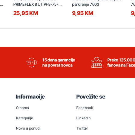
PRIMEFLEX 8 UT PF8-75-
parkiranje 7603
7
BK-ST crno-sivi
25,95 KM
9,95 KM
9
15 dana garancije
Preko 125.00
na povrat novca
fanova na Fac
Informacije
Povežite se
O nama
Facebook
Kategorije
Linkedin
Novo u ponudi
Twitter