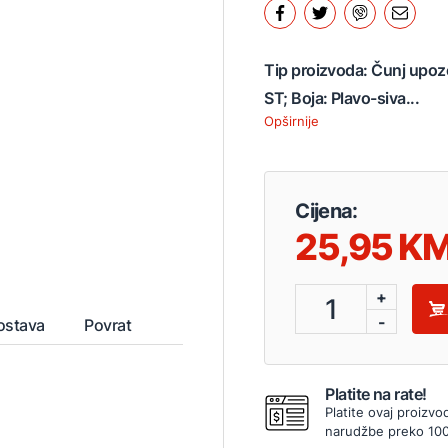
Tip proizvoda: Čunj upoz
ST; Boja: Plavo-siva...
Opširnije
Cijena:
25,95
+
1
-
ostava
Povrat
Platite na rate!
Platite ovaj proizvo
narudžbe preko 10