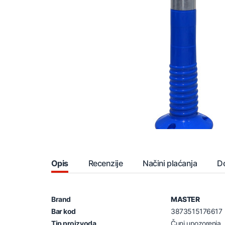
Opis
Recenzije
Načini plaćanja
D
Brand
MASTER
Bar kod
3873515176617
Tip proizvoda
Čunj upozorenja