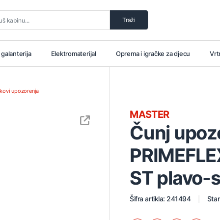
Traži
i galanterija
Elektromaterijal
Oprema i igračke za djecu
Vrt
akovi upozorenja
MASTER
Čunj upo
PRIMEFLEX
ST plavo-s
Šifra artikla: 241494
Stan