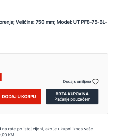
orenja; Veličina: 750 mm; Model: UT PF8-75-BL-
Dodaj u omiljene
BRZA KUPOVINA
DODAJ U KORPU
Plaćanje pouzećem
d na rate po istoj cijeni, ako je ukupni iznos vaše
0,00 KM.