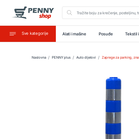
Sve kategorije
aštitu
Ugostiteljstvo
Alati i mašine
Posuđe
Tekstil 
Naslovna
PENNY plus
Auto dijelovi
Zaprege za parking, zn