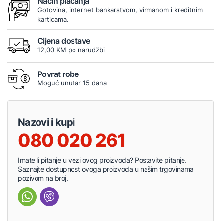
Način plaćanja
Gotovina, internet bankarstvom, virmanom i kreditnim
karticama.
Cijena dostave
12,00 KM po narudžbi
Povrat robe
Moguć unutar 15 dana
Nazovi i kupi
080 020 261
Imate li pitanje u vezi ovog proizvoda? Postavite pitanje.
Saznajte dostupnost ovoga proizvoda u našim trgovinama
pozivom na broj.