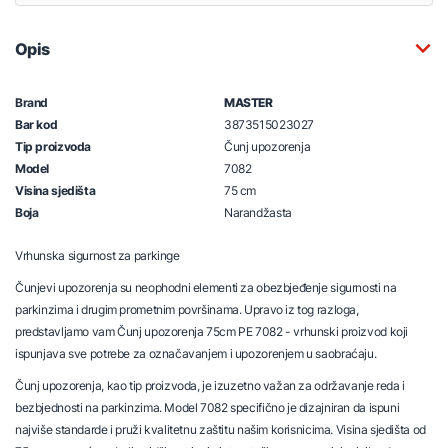
Opis
Brand
MASTER
Bar kod
3873515023027
Tip proizvoda
Čunj upozorenja
Model
7082
Visina sjedišta
75 cm
Boja
Narandžasta
Vrhunska sigurnost za parkinge
Čunjevi upozorenja su neophodni elementi za obezbjeđenje sigurnosti na
parkinzima i drugim prometnim površinama. Upravo iz tog razloga,
predstavljamo vam Čunj upozorenja 75cm PE 7082 - vrhunski proizvod koji
ispunjava sve potrebe za označavanjem i upozorenjem u saobraćaju.
Čunj upozorenja, kao tip proizvoda, je izuzetno važan za održavanje reda i
bezbjednosti na parkinzima. Model 7082 specifično je dizajniran da ispuni
najviše standarde i pruži kvalitetnu zaštitu našim korisnicima. Visina sjedišta od