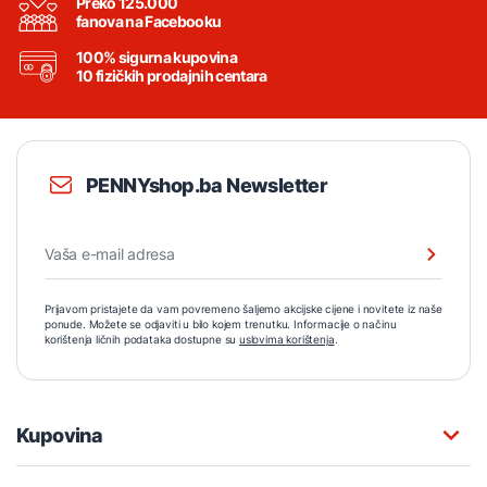
Preko 125.000
fanova na Facebooku
100% sigurna kupovina
10 fizičkih prodajnih centara
PENNYshop.ba Newsletter
Prijavom pristajete da vam povremeno šaljemo akcijske cijene i novitete iz naše
ponude. Možete se odjaviti u bilo kojem trenutku. Informacije o načinu
korištenja ličnih podataka dostupne su
uslovima korištenja
.
Kupovina