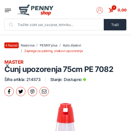
0
0,00
Traži
Naslovna
PENNY plus
Auto dijelovi
Nazad
Zaprege za parking, znakovi upozorenja
MASTER
Čunj upozorenja 75cm PE 7082
Šifra artikla: 214573
Stanje:
Dostupno