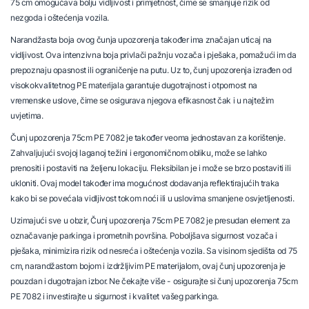
75 cm omogućava bolju vidljivost i primjetnost, čime se smanjuje rizik od
nezgoda i oštećenja vozila.
Narandžasta boja ovog čunja upozorenja također ima značajan uticaj na
vidljivost. Ova intenzivna boja privlači pažnju vozača i pješaka, pomažući im da
prepoznaju opasnost ili ograničenje na putu. Uz to, čunj upozorenja izrađen od
visokokvalitetnog PE materijala garantuje dugotrajnost i otpornost na
vremenske uslove, čime se osigurava njegova efikasnost čak i u najtežim
uvjetima.
Čunj upozorenja 75cm PE 7082 je također veoma jednostavan za korištenje.
Zahvaljujući svojoj laganoj težini i ergonomičnom obliku, može se lahko
prenositi i postaviti na željenu lokaciju. Fleksibilan je i može se brzo postaviti ili
ukloniti. Ovaj model također ima mogućnost dodavanja reflektirajućih traka
kako bi se povećala vidljivost tokom noći ili u uslovima smanjene osvjetljenosti.
Uzimajući sve u obzir, Čunj upozorenja 75cm PE 7082 je presudan element za
označavanje parkinga i prometnih površina. Poboljšava sigurnost vozača i
pješaka, minimizira rizik od nesreća i oštećenja vozila. Sa visinom sjedišta od 75
cm, narandžastom bojom i izdržljivim PE materijalom, ovaj čunj upozorenja je
pouzdan i dugotrajan izbor. Ne čekajte više - osigurajte si čunj upozorenja 75cm
PE 7082 i investirajte u sigurnost i kvalitet vašeg parkinga.