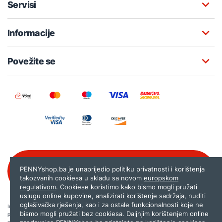
Servisi
Informacije
Povežite se
Besplatna korisnička podrška:
PENNYshop.ba je unaprijedio politiku privatnosti i korištenja
080 020 261
takozvanih cookiesa u skladu sa novom
europskom
regulativom
. Cookiese koristimo kako bismo mogli pružati
uslugu online kupovine, analizirati korištenje sadržaja, nuditi
oglašivačka rješenja, kao i za ostale funkcionalnosti koje ne
Internet trgovina PENNYshop.ba nastoji objavljivati samo provjerene i pravilne
bismo mogli pružati bez cookiesa. Daljnjim korištenjem online
podatke. Ako na našoj stranici otkrijete neistinite, odnosno neadekvatne informacije,
molimo vas da nam to javite na
shop@pennyplus.com
.