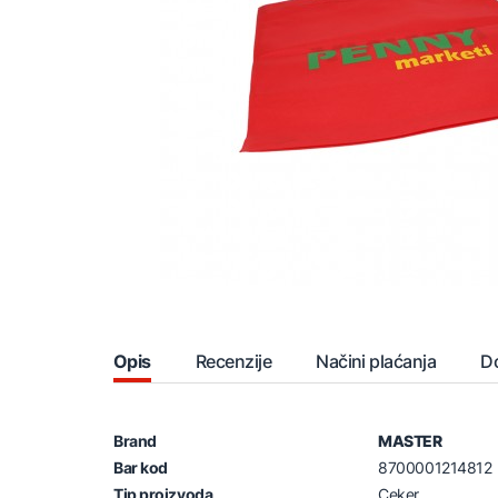
Opis
Recenzije
Načini plaćanja
D
Brand
MASTER
Bar kod
8700001214812
Tip proizvoda
Ceker