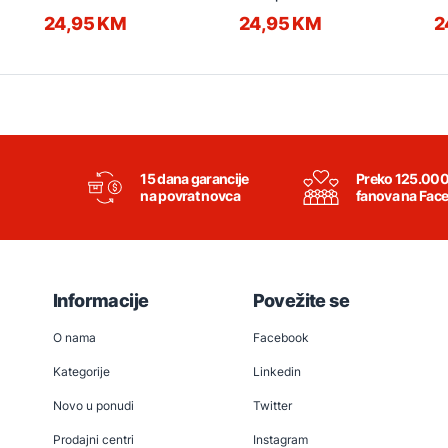
24,95 KM
24,95 KM
2
15 dana garancije
Preko 125.00
na povrat novca
fanova na Fac
Informacije
Povežite se
O nama
Facebook
Kategorije
Linkedin
Novo u ponudi
Twitter
Prodajni centri
Instagram