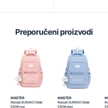
Preporučeni proizvodi
MASTER
MASTER
M
Ruksak SIJINIAO Oblak
Ruksak SIJINIAO Oblak
Ru
0101# rozi
0101# plavi
01