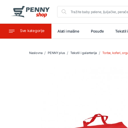
Sve kategorije
aštitu
Ugostiteljstvo
Alati i mašine
Posuđe
Tekstil 
Naslovna
PENNY plus
Tekstil i galanterija
Torbe, koferi, org