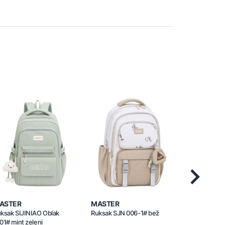
Next
ASTER
MASTER
MASTER
ksak SIJINIAO Oblak
Ruksak SJN 006-1# bež
Ruksak SJN 0
01# mint zeleni