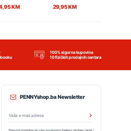
4,95 KM
29,95 KM
29,95 K
0
100% sigurna kupovina
ebooku
10 fizičkih prodajnih centara
PENNYshop.ba Newsletter
Prijavom pristajete da vam povremeno šaljemo akcijske cijene i