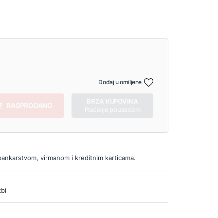
Dodaj u omiljene
BRZA KUPOVINA
RASPRODANO
Plaćanje pouzećem
bankarstvom, virmanom i kreditnim karticama.
bi