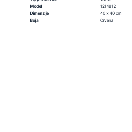
Model
1214812
Dimenzije
40 x 40 cm
Boja
Crvena