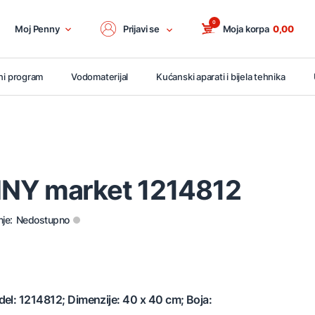
0
Moj Penny
Prijavi se
Moja korpa
0,00
ni program
Vodomaterijal
Kućanski aparati i bijela tehnika
NY market 1214812
je:
Nedostupno
el: 1214812; Dimenzije: 40 x 40 cm; Boja: