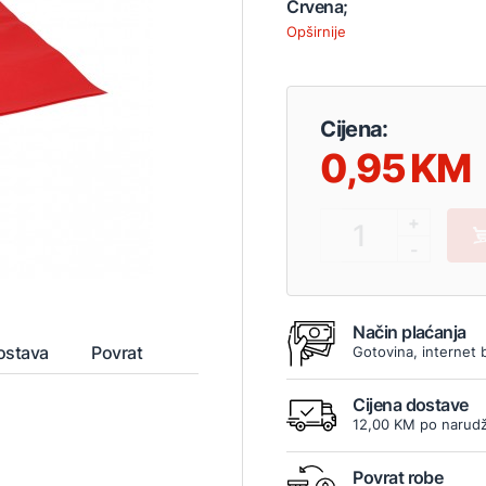
Crvena;
Opširnije
Cijena:
0,95
+
1
-
Način plaćanja
ostava
Povrat
Gotovina, internet 
Cijena dostave
12,00 KM po narudž
Povrat robe