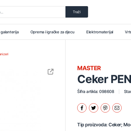
Traži
i galanterija
Oprema i igračke za djecu
Elektromaterijal
Vrt
anizeri
MASTER
Ceker PEN
Šifra artikla: 098608
Stan
Tip proizvoda: Ceker; Mod