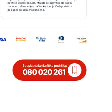
novitete iz naše ponude. Možete se odjaviti u bilo kojem
trenutku. Informacije o načinu korištenja ličnih podataka
dostupne su
uslovima korištenja
.
Besplatna korisnička podrška:
080 020 261