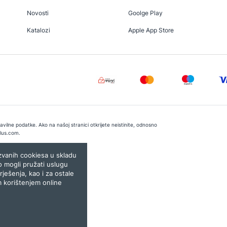
Novosti
Goolge Play
Katalozi
Apple App Store
vilne podatke. Ako na našoj stranici otkrijete neistinite, odnosno
lus.com
.
e:
Lampa.ba
ozvanih cookiesa u skladu
o mogli pružati uslugu
rješenja, kao i za ostale
m korištenjem online