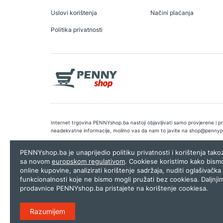
Uslovi korištenja
Načini plaćanja
Politika privatnosti
Internet trgovina PENNYshop.ba nastoji objavljivati samo provjerene i pra
neadekvatne informacije, molimo vas da nam to javite na
shop@pennyp
Copyright © 2026.
Penny plus d.o.o. Sarajevo
.
Dizajn i programiranj
PENNYshop.ba je unaprijedio politiku privatnosti i korištenja tak
sa novom
europskom regulativom
. Cookiese koristimo kako bism
online kupovine, analizirati korištenje sadržaja, nuditi oglašivačka 
funkcionalnosti koje ne bismo mogli pružati bez cookiesa. Daljnji
prodavnice PENNYshop.ba pristajete na korištenje cookiesa.
Razumijem