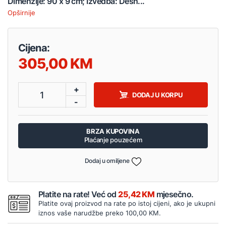
Dimenzije: 90 x 9 cm; Izvedba: Desn...
Opširnije
Cijena:
305,00
+
1
DODAJ U KORPU
-
BRZA KUPOVINA
Plaćanje pouzećem
Dodaj u omiljene
Platite na rate! Već od
25,42 KM
mjesečno.
Platite ovaj proizvod na rate po istoj cijeni, ako je ukupni
iznos vaše narudžbe preko 100,00 KM.