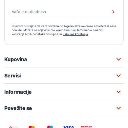
Prijavom pristajete da vam povremeno šaljemo akcijske cijene i novitete iz naše
ponude. Možete se odjaviti u bilo kojem trenutku. Informacije o načinu
korištenja ličnih podataka dostupne su
uslovima korištenja
.
Kupovina
Servisi
Informacije
Povežite se