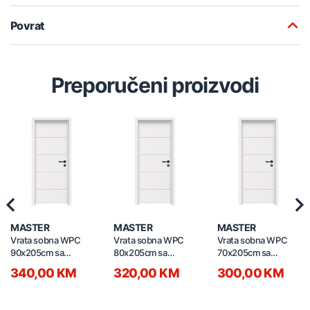
Povrat
Preporučeni proizvodi
Previous
Nex
MASTER
MASTER
MASTER
Vrata sobna WPC
Vrata sobna WPC
Vrata sobna WPC
90x205cm sa
80x205cm sa
70x205cm sa
štokom 13-15cm i
štokom 13-15cm i
štokom 13-15cm i
340,00 KM
320,00 KM
300,00 KM
bravom lijeva
bravom lijeva
bravom lijeva