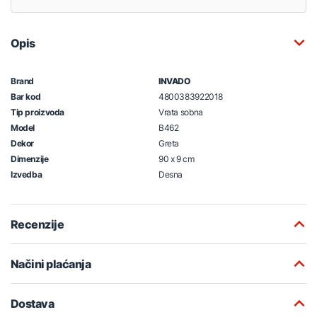
Opis
Brand
INVADO
Bar kod
4800383922018
Tip proizvoda
Vrata sobna
Model
B462
Dekor
Greta
Dimenzije
90 x 9 cm
Izvedba
Desna
Recenzije
Načini plaćanja
Dostava