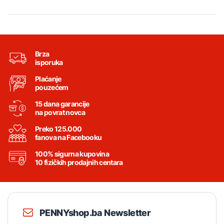
Brza
isporuka
Plaćanje
pouzećem
15 dana garancije
na povrat novca
Preko 125.000
fanova na Facebooku
100% sigurna kupovina
10 fizičkih prodajnih centara
PENNYshop.ba Newsletter