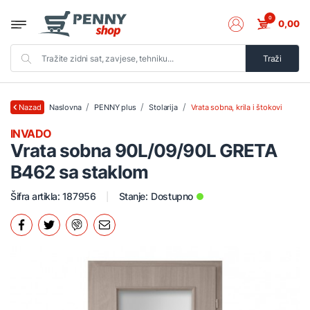
0
0,00
Traži
Naslovna
PENNY plus
Stolarija
Vrata sobna, krila i štokovi
Nazad
INVADO
Vrata sobna 90L/09/90L GRETA
B462 sa staklom
Šifra artikla: 187956
Stanje:
Dostupno