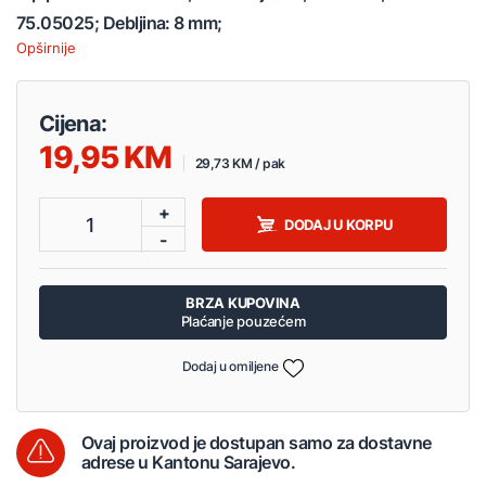
75.05025; Debljina: 8 mm;
Opširnije
Cijena:
19,95
29,73 KM / pak
+
1
DODAJ U KORPU
-
BRZA KUPOVINA
Plaćanje pouzećem
Dodaj u omiljene
Ovaj proizvod je dostupan samo za dostavne
adrese u Kantonu Sarajevo.