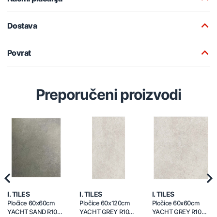
Dostava
Povrat
Preporučeni proizvodi
Previous
Nex
I. TILES
I. TILES
I. TILES
Pločice 60x60cm
Pločice 60x120cm
Pločice 60x60cm
YACHT SAND R10
YACHT GREY R10
YACHT GREY R10