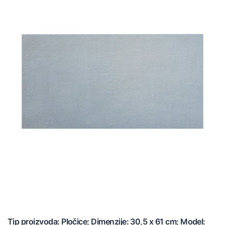
Tip proizvoda: Pločice; Dimenzije: 30,5 x 61 cm; Model: