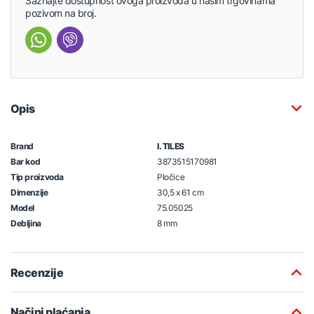
Saznajte dostupnost ovoga proizvoda u našim trgovinama
pozivom na broj.
Opis
Brand
I. TILES
Bar kod
3873515170981
Tip proizvoda
Pločice
Dimenzije
30,5 x 61 cm
Model
75.05025
Debljina
8 mm
Recenzije
Načini plaćanja