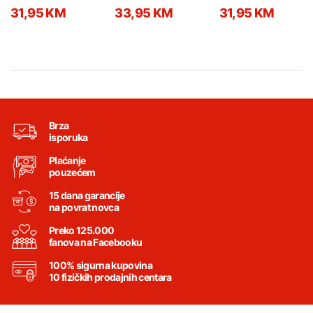
9,5mm
9,5mm
9,5mm
31,95 KM
33,95 KM
31,95 KM
Brza
isporuka
Plaćanje
pouzećem
15 dana garancije
na povrat novca
Preko 125.000
fanova na Facebooku
100% sigurna kupovina
10 fizičkih prodajnih centara