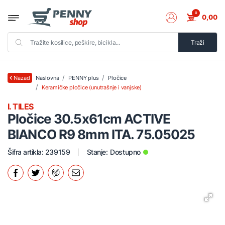
0
0,00
Traži
Naslovna
PENNY plus
Pločice
Nazad
Keramičke pločice (unutrašnje i vanjske)
I. TILES
Pločice 30.5x61cm ACTIVE
BIANCO R9 8mm ITA. 75.05025
Šifra artikla: 239159
Stanje:
Dostupno