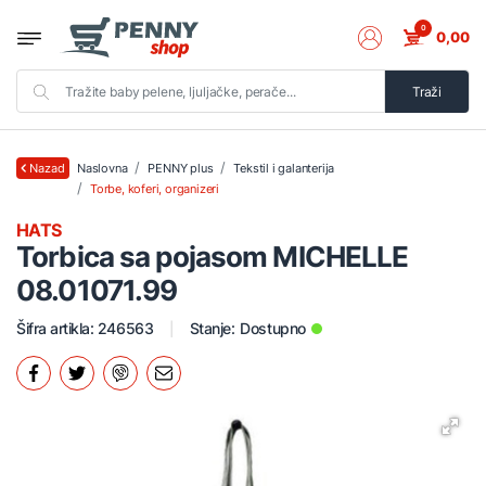
0
0,00
Traži
Naslovna
PENNY plus
Tekstil i galanterija
Nazad
Torbe, koferi, organizeri
HATS
Torbica sa pojasom MICHELLE
08.01071.99
Šifra artikla: 246563
Stanje:
Dostupno