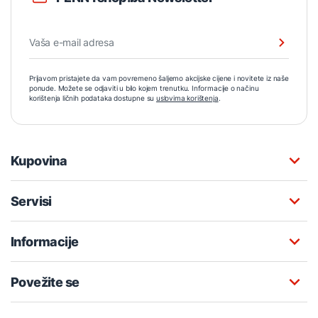
Prijavom pristajete da vam povremeno šaljemo akcijske cijene i novitete iz naše
ponude. Možete se odjaviti u bilo kojem trenutku. Informacije o načinu
korištenja ličnih podataka dostupne su
uslovima korištenja
.
Kupovina
Servisi
Informacije
Povežite se