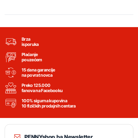
Brza
isporuka
Plaćanje
pouzećem
15 dana garancije
na povrat novca
Preko 125.000
fanova na Facebooku
100% sigurna kupovina
10 fizičkih prodajnih centara
PENNYshop.ba Newsletter