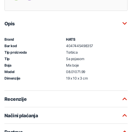
Opis
Brand
HATS
Bar kod
4047445498357
Tip proizvoda
Torbica
Tip
Sa pojasom
Boja
Mix boje
Model
08.01071.99
Dimenzije
19 x 10 x 3 cm
Recenzije
Načini plaćanja
Dostava