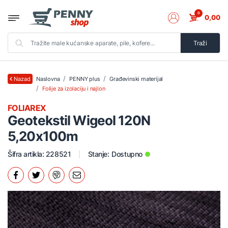
0
0,00
Traži
Naslovna
PENNY plus
Građevinski materijal
Nazad
Folije za izolaciju i najlon
FOLIAREX
Geotekstil Wigeol 120N
5,20x100m
Šifra artikla: 228521
Stanje:
Dostupno