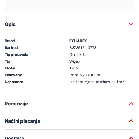
Opis
Brand
FOLIAREX
Bar kod
3873515113773
Tip proizvoda
Geotekstil
Tip
Wigeol
Model
120N
Pakovanje
Rolna 5,20 x 100m
Napomena
Izražena cijena se odnosi na 1 m2
Recenzije
Načini plaćanja
Dostava