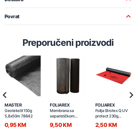
Povrat
Preporučeni proizvodi
Previous
Nex
MASTER
FOLIAREX
FOLIAREX
Geotekstil 150g
Membrana sa
Folija Strotex Q UV
5,8x50m 78642
separističkom
protect 230g
prostirkom 450g
(75m2)
0,95 KM
9,50 KM
2,50 KM
(37,5m2 )