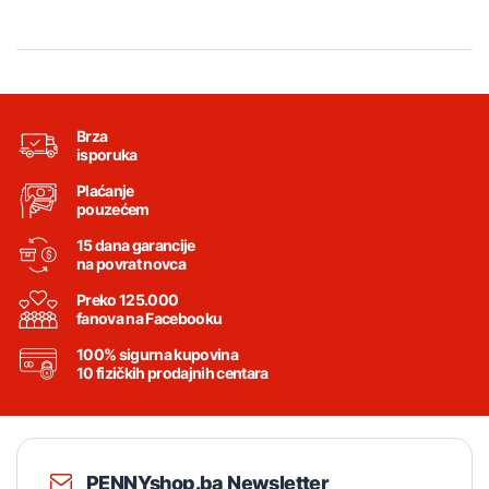
Brza
isporuka
Plaćanje
pouzećem
15 dana garancije
na povrat novca
Preko 125.000
fanova na Facebooku
100% sigurna kupovina
10 fizičkih prodajnih centara
PENNYshop.ba Newsletter