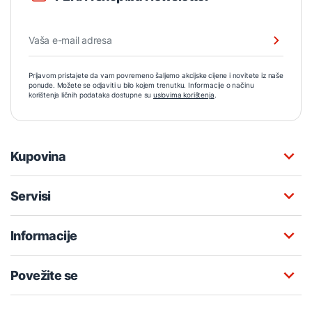
Prijavom pristajete da vam povremeno šaljemo akcijske cijene i novitete iz naše
ponude. Možete se odjaviti u bilo kojem trenutku. Informacije o načinu
korištenja ličnih podataka dostupne su
uslovima korištenja
.
Kupovina
Servisi
Informacije
Povežite se