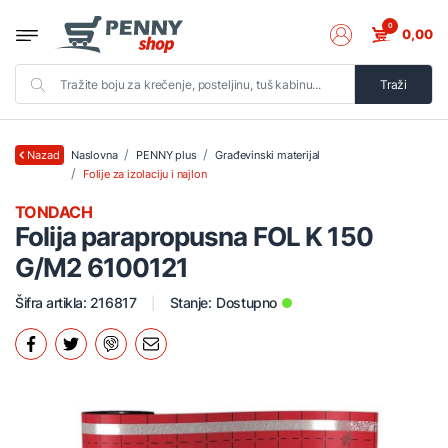
0
0,00
Traži
Naslovna
PENNY plus
Građevinski materijal
Nazad
Folije za izolaciju i najlon
TONDACH
Folija parapropusna FOL K 150
G/M2 6100121
Šifra artikla: 216817
Stanje:
Dostupno