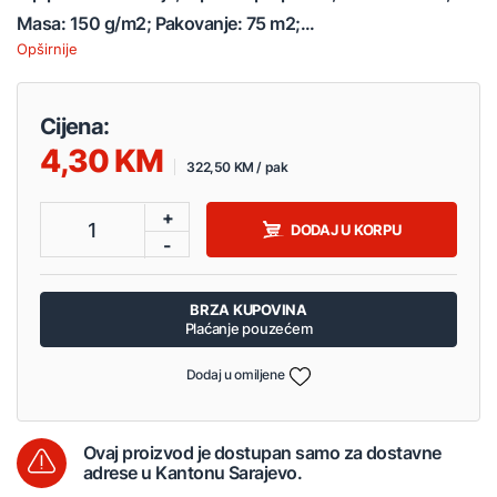
Masa: 150 g/m2; Pakovanje: 75 m2;...
Opširnije
Cijena:
4,30
322,50 KM / pak
+
1
DODAJ U KORPU
-
BRZA KUPOVINA
Plaćanje pouzećem
Dodaj u omiljene
Ovaj proizvod je dostupan samo za dostavne
adrese u Kantonu Sarajevo.