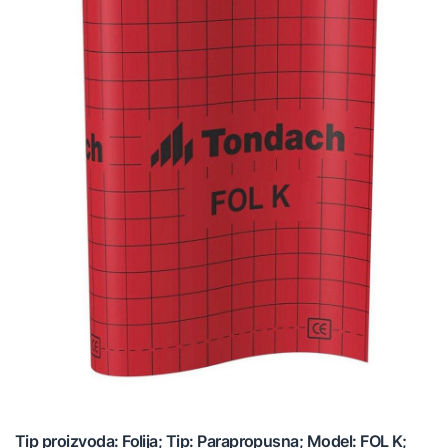
Tip proizvoda: Folija; Tip: Parapropusna; Model: FOL K;