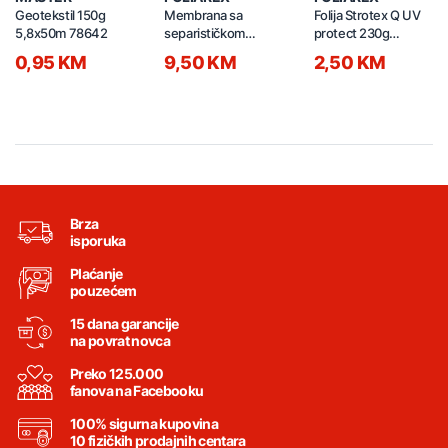
Geotekstil 150g
Membrana sa
Folija Strotex Q UV
5,8x50m 78642
separističkom
protect 230g
prostirkom 450g
(75m2)
0,95 KM
9,50 KM
2,50 KM
(37,5m2 )
Brza
isporuka
Plaćanje
pouzećem
15 dana garancije
na povrat novca
Preko 125.000
fanova na Facebooku
100% sigurna kupovina
10 fizičkih prodajnih centara