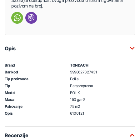
Saznajte dostupnost ovoga proizvoda u našim trgovinama
pozivom na broj.
Opis
Brand
TONDACH
Bar kod
5998627327431
Tip proizvoda
Folija
Tip
Parapropusna
Model
FOL K
Masa
150 g/m2
Pakovanje
75 m2
Opis
6100121
Recenzije