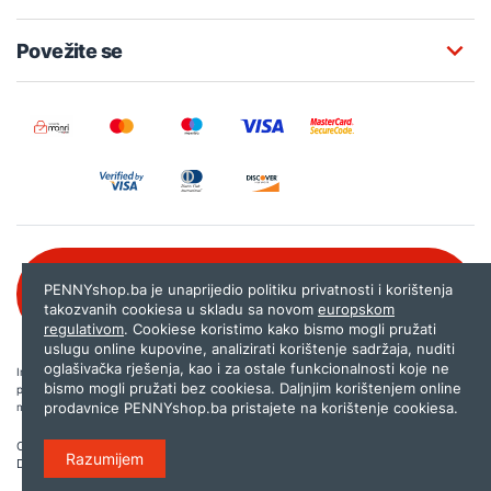
Povežite se
Besplatna korisnička podrška:
PENNYshop.ba je unaprijedio politiku privatnosti i korištenja
080 020 261
takozvanih cookiesa u skladu sa novom
europskom
regulativom
. Cookiese koristimo kako bismo mogli pružati
uslugu online kupovine, analizirati korištenje sadržaja, nuditi
oglašivačka rješenja, kao i za ostale funkcionalnosti koje ne
Internet trgovina PENNYshop.ba nastoji objavljivati samo provjerene i pravilne
bismo mogli pružati bez cookiesa. Daljnjim korištenjem online
podatke. Ako na našoj stranici otkrijete neistinite, odnosno neadekvatne informacije,
prodavnice PENNYshop.ba pristajete na korištenje cookiesa.
molimo vas da nam to javite na
shop@pennyplus.com
.
Copyright © 2026.
Penny plus d.o.o. Sarajevo
.
Razumijem
Dizajn i programiranje:
Lampa.ba