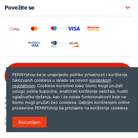
Povežite se
Besplatna korisnička podrška:
PENNYshop.ba je unaprijedio politiku privatnosti i korištenja
080 020 261
takozvanih cookiesa u skladu sa novom
europskom
regulativom
. Cookiese koristimo kako bismo mogli pružati
uslugu online kupovine, analizirati korištenje sadržaja, nuditi
oglašivačka rješenja, kao i za ostale funkcionalnosti koje ne
Internet trgovina PENNYshop.ba nastoji objavljivati samo provjerene i pravilne
bismo mogli pružati bez cookiesa. Daljnjim korištenjem online
podatke. Ako na našoj stranici otkrijete neistinite, odnosno neadekvatne informacije,
prodavnice PENNYshop.ba pristajete na korištenje cookiesa.
molimo vas da nam to javite na
shop@pennyplus.com
.
Copyright © 2026.
Penny plus d.o.o. Sarajevo
.
Razumijem
Dizajn i programiranje:
Lampa.ba