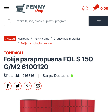
0
0,00
Traži
Naslovna
PENNY plus
Građevinski materijal
Nazad
Folije za izolaciju i najlon
TONDACH
Folija parapropusna FOL S 150
G/M2 6100120
Šifra artikla: 216816
Stanje:
Dostupno