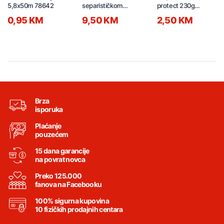
5,8x50m 78642
separističkom
protect 230g
prostirkom 450g
(75m2)
0,95 KM
9,50 KM
2,50 KM
(37,5m2 )
Brza
isporuka
Plaćanje
pouzećem
15 dana garancije
na povrat novca
Preko 125.000
fanova na Facebooku
100% sigurna kupovina
10 fizičkih prodajnih centara