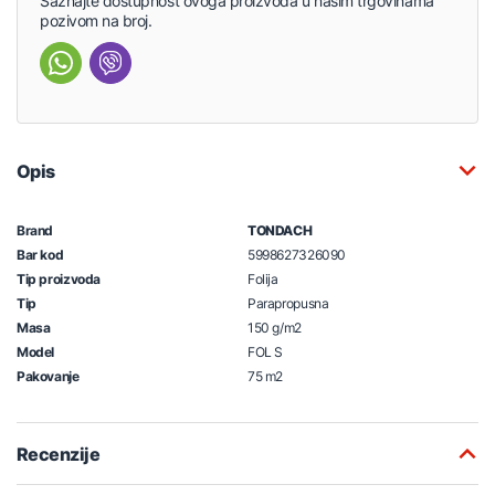
Saznajte dostupnost ovoga proizvoda u našim trgovinama
pozivom na broj.
Opis
Brand
TONDACH
Bar kod
5998627326090
Tip proizvoda
Folija
Tip
Parapropusna
Masa
150 g/m2
Model
FOL S
Pakovanje
75 m2
Recenzije