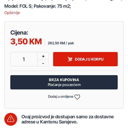
Model: FOL S; Pakovanje: 75 m2;
Opširnije
Cijena:
3,50
262,50 KM / pak
+
1
DODAJ U KORPU
-
BRZA KUPOVINA
Plaćanje pouzećem
Dodaj u omiljene
Ovaj proizvod je dostupan samo za dostavne
adrese u Kantonu Sarajevo.