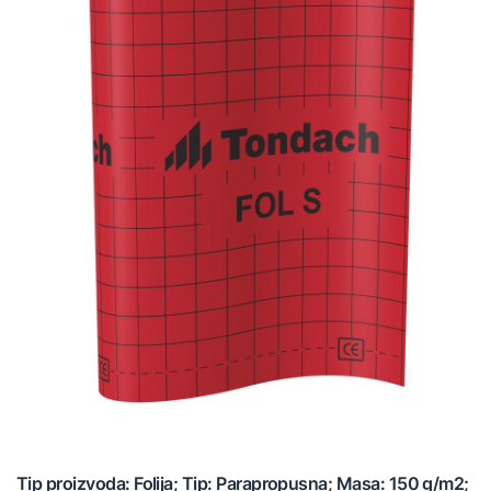
Tip proizvoda: Folija; Tip: Parapropusna; Masa: 150 g/m2;