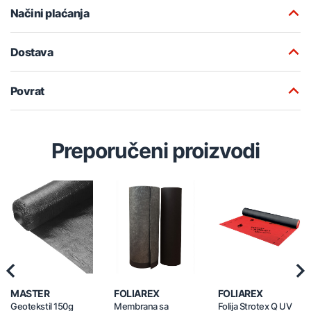
Načini plaćanja
Dostava
Povrat
Preporučeni proizvodi
Previous
Nex
MASTER
FOLIAREX
FOLIAREX
Geotekstil 150g
Membrana sa
Folija Strotex Q UV