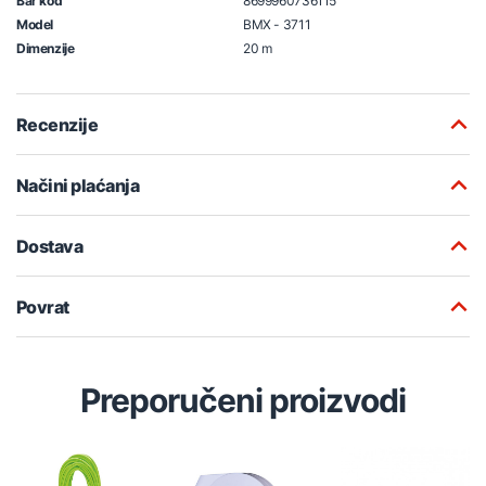
Bar kod
8699960736115
Model
BMX - 3711
Dimenzije
20 m
Recenzije
Načini plaćanja
Dostava
Povrat
Preporučeni proizvodi