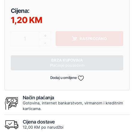
Cijena:
1,20
+
1
RASPRODANO
-
BRZA KUPOVINA
Plaćanje pouzećem
Dodaj u omiljene
Način plaćanja
Gotovina, internet bankarstvom, virmanom i kreditnim
karticama.
Cijena dostave
12,00 KM po narudžbi