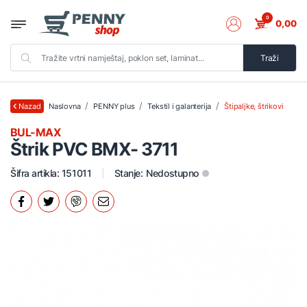
0
0,00
Traži
Naslovna
PENNY plus
Tekstil i galanterija
Štipaljke, štrikovi
Nazad
BUL-MAX
Štrik PVC BMX- 3711
Šifra artikla: 151011
Stanje:
Nedostupno