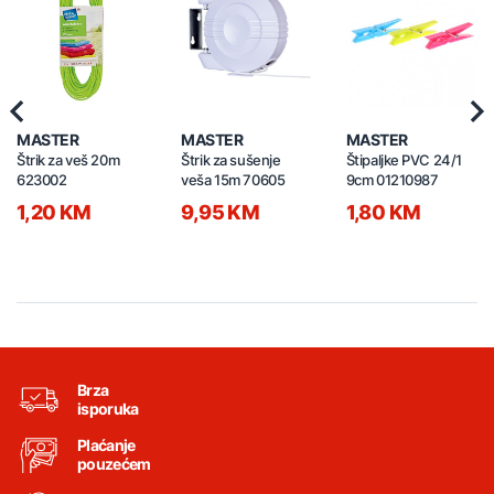
Previous
Nex
MASTER
MASTER
MASTER
Štrik za veš 20m
Štrik za sušenje
Štipaljke PVC 24/1
623002
veša 15m 70605
9cm 01210987
1,20 KM
9,95 KM
1,80 KM
Brza
isporuka
Plaćanje
pouzećem