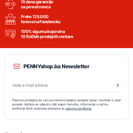
15 dana garancije
na povrat novca
Preko 125.000
fanova na Facebooku
100% sigurna kupovina
10 fizičkih prodajnih centara
PENNYshop.ba Newsletter
Prijavom pristajete da vam povremeno šaljemo akcijske cijene i novitete iz naše
ponude. Možete se odjaviti u bilo kojem trenutku. Informacije o načinu
korištenja ličnih podataka dostupne su
uslovima korištenja
.