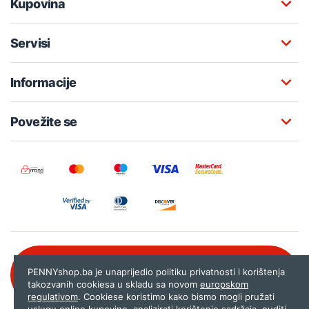
Kupovina
Servisi
Informacije
Povežite se
Besplatna korisnička podrška:
PENNYshop.ba je unaprijedio politiku privatnosti i korištenja
080 020 261
takozvanih cookiesa u skladu sa novom
europskom
regulativom
. Cookiese koristimo kako bismo mogli pružati