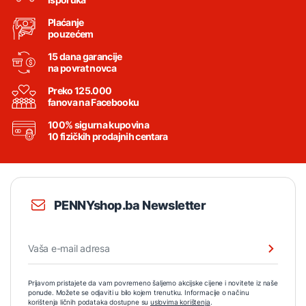
Plaćanje
pouzećem
15 dana garancije
na povrat novca
Preko 125.000
fanova na Facebooku
100% sigurna kupovina
10 fizičkih prodajnih centara
PENNYshop.ba Newsletter
Prijavom pristajete da vam povremeno šaljemo akcijske cijene i novitete iz naše
ponude. Možete se odjaviti u bilo kojem trenutku. Informacije o načinu
korištenja ličnih podataka dostupne su
uslovima korištenja
.