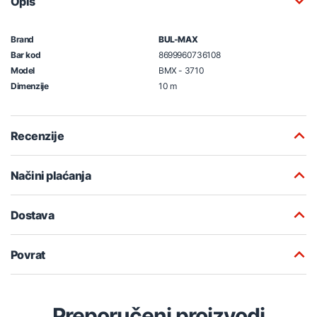
Opis
Brand
BUL-MAX
Bar kod
8699960736108
Model
BMX - 3710
Dimenzije
10 m
Recenzije
Načini plaćanja
Dostava
Povrat
Preporučeni proizvodi