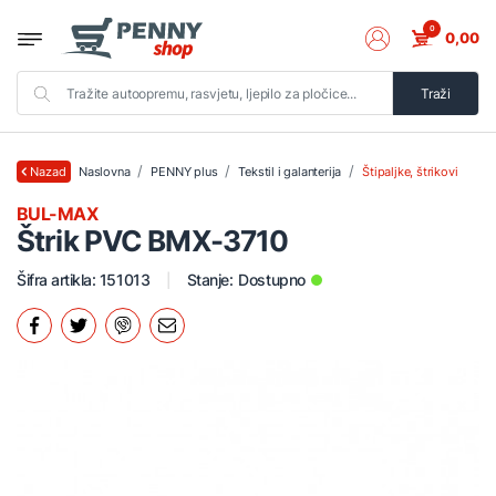
0
0,00
Traži
Naslovna
PENNY plus
Tekstil i galanterija
Štipaljke, štrikovi
Nazad
BUL-MAX
Štrik PVC BMX-3710
Šifra artikla: 151013
Stanje:
Dostupno