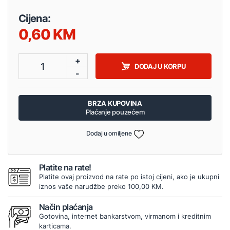
Cijena:
0,60
+
1
DODAJ U KORPU
-
BRZA KUPOVINA
Plaćanje pouzećem
Dodaj u omiljene
Platite na rate!
Platite ovaj proizvod na rate po istoj cijeni, ako je ukupni
iznos vaše narudžbe preko 100,00 KM.
Način plaćanja
Gotovina, internet bankarstvom, virmanom i kreditnim
karticama.