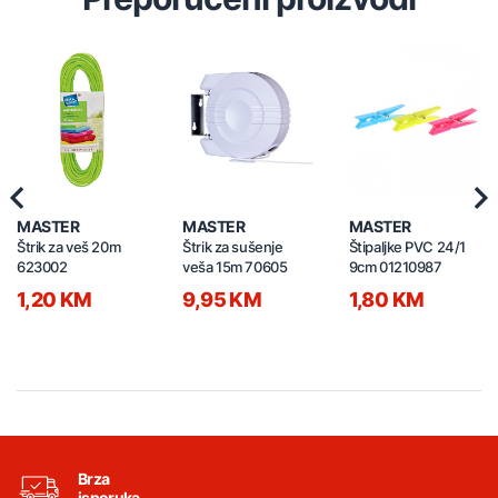
Previous
Nex
MASTER
MASTER
MASTER
Štrik za veš 20m
Štrik za sušenje
Štipaljke PVC 24/1
623002
veša 15m 70605
9cm 01210987
1,20 KM
9,95 KM
1,80 KM
Brza
isporuka