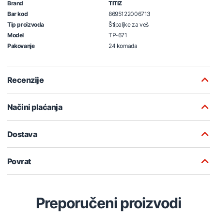
Brand
TITIZ
Bar kod
8695122006713
Tip proizvoda
Štipaljke za veš
Model
TP-671
Pakovanje
24 komada
Recenzije
Načini plaćanja
Dostava
Povrat
Preporučeni proizvodi