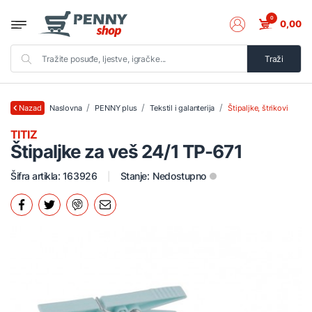
0
0,00
Traži
Naslovna
PENNY plus
Tekstil i galanterija
Štipaljke, štrikovi
Nazad
TITIZ
Štipaljke za veš 24/1 TP-671
Šifra artikla: 163926
Stanje:
Nedostupno