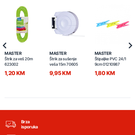
Previous
Nex
MASTER
MASTER
MASTER
Štrik za veš 20m
Štrik za sušenje
Štipaljke PVC 24/1
623002
veša 15m 70605
9cm 01210987
1,20 KM
9,95 KM
1,80 KM
Brza
isporuka