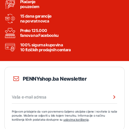
Plaćanje
pouzećem
15 dana garancije
na povrat novca
Preko 125.000
fanova na Facebooku
100% sigurna kupovina
10 fizičkih prodajnih centara
PENNYshop.ba Newsletter
Prijavom pristajete da vam povremeno šaljemo akcijske cijene i novitete iz naše
ponude. Možete se odjaviti u bilo kojem trenutku. Informacije o načinu
korištenja ličnih podataka dostupne su
uslovima korištenja
.