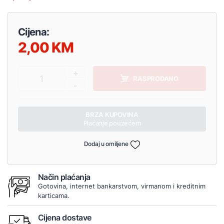
Cijena:
2,00
+
1
RASPRODANO
-
BRZA KUPOVINA
Plaćanje pouzećem
Dodaj u omiljene
Način plaćanja
Gotovina, internet bankarstvom, virmanom i kreditnim
karticama.
Cijena dostave