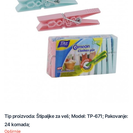
Tip proizvoda: Štipaljke za veš; Model: TP-671; Pakovanje:
24 komada;
Opširnije