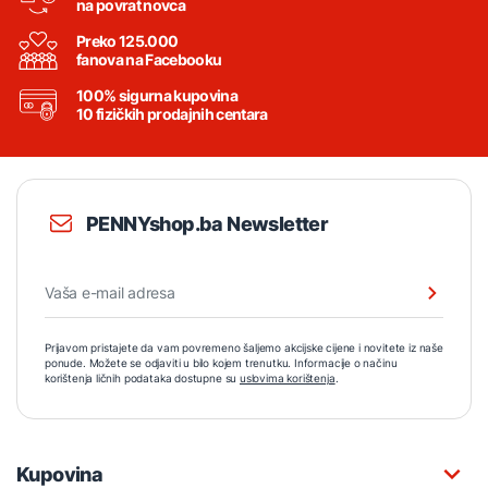
na povrat novca
Preko 125.000
fanova na Facebooku
100% sigurna kupovina
10 fizičkih prodajnih centara
PENNYshop.ba Newsletter
Prijavom pristajete da vam povremeno šaljemo akcijske cijene i novitete iz naše
ponude. Možete se odjaviti u bilo kojem trenutku. Informacije o načinu
korištenja ličnih podataka dostupne su
uslovima korištenja
.
Kupovina