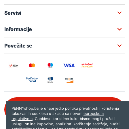
Servisi
Informacije
Povežite se
Besplatna korisnička podrška:
PENNYshop.ba je unaprijedio politiku privatnosti i korištenja
080 020 261
takozvanih cookiesa u skladu sa novom
europskom
regulativom
. Cookiese koristimo kako bismo mogli pružati
uslugu online kupovine, analizirati korištenje sadržaja, nuditi