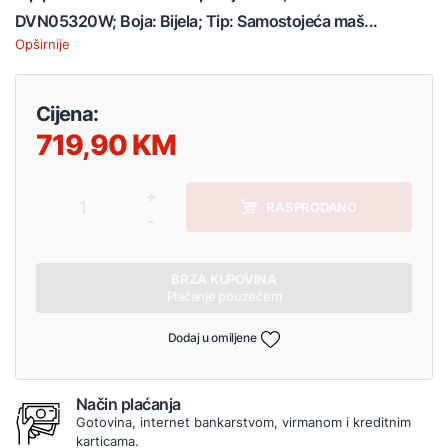
DVN05320W; Boja: Bijela; Tip: Samostojeća maš...
Opširnije
Cijena:
719,90
+
1
RASPRODANO
-
BRZA KUPOVINA
Plaćanje pouzećem
Dodaj u omiljene
Način plaćanja
Gotovina, internet bankarstvom, virmanom i kreditnim
karticama.