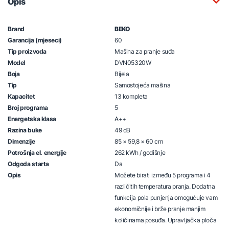
Opis
Brand
BEKO
Garancija (mjeseci)
60
Tip proizvoda
Mašina za pranje suđa
Model
DVN05320W
Boja
Bijela
Tip
Samostojeća mašina
Kapacitet
13 kompleta
Broj programa
5
Energetska klasa
A++
Razina buke
49 dB
Dimenzije
85 × 59,8 × 60 cm
Potrošnja el. energije
262 kWh / godišnje
Odgoda starta
Da
Opis
Možete birati između 5 programa i 4
različitih temperatura pranja. Dodatna
funkcija pola punjenja omogućuje vam
ekonomičnije i brže pranje manjim
količinama posuđa. Upravljačka ploča