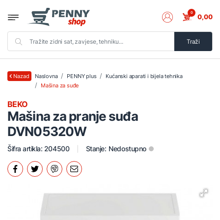
0
0,00
Traži
Naslovna
PENNY plus
Kućanski aparati i bijela tehnika
Nazad
Mašina za suđe
BEKO
Mašina za pranje suđa
DVN05320W
Šifra artikla: 204500
Stanje:
Nedostupno