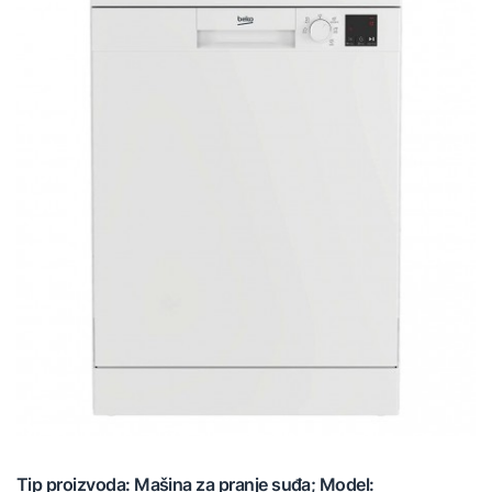
Tip proizvoda: Mašina za pranje suđa; Model: