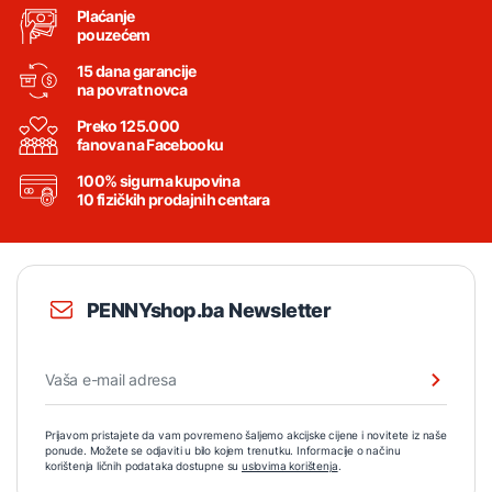
Plaćanje
pouzećem
15 dana garancije
na povrat novca
Preko 125.000
fanova na Facebooku
100% sigurna kupovina
10 fizičkih prodajnih centara
PENNYshop.ba Newsletter
Prijavom pristajete da vam povremeno šaljemo akcijske cijene i novitete iz naše
ponude. Možete se odjaviti u bilo kojem trenutku. Informacije o načinu
korištenja ličnih podataka dostupne su
uslovima korištenja
.