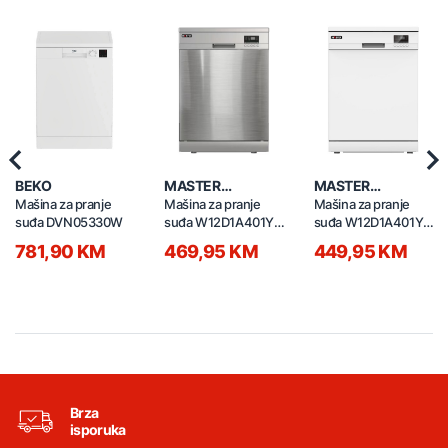
Previous
Nex
BEKO
MASTER
MASTER
PROFESSIONAL
PROFESSIONAL
Mašina za pranje
Mašina za pranje
Mašina za pranje
suđa DVN05330W
suđa W12D1A401Y-
suđa W12D1A401Y-
1E0 siva
1E0 bijela
781,90 KM
469,95 KM
449,95 KM
Brza
isporuka