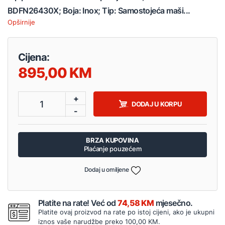
BDFN26430X; Boja: Inox; Tip: Samostojeća maši...
Opširnije
Cijena:
895,00
+
1
DODAJ U KORPU
-
BRZA KUPOVINA
Plaćanje pouzećem
Dodaj u omiljene
Platite na rate! Već od
74,58 KM
mjesečno.
Platite ovaj proizvod na rate po istoj cijeni, ako je ukupni
iznos vaše narudžbe preko 100,00 KM.