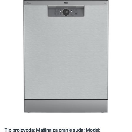
Tip proizvoda: Mašina za pranje suđa; Model: