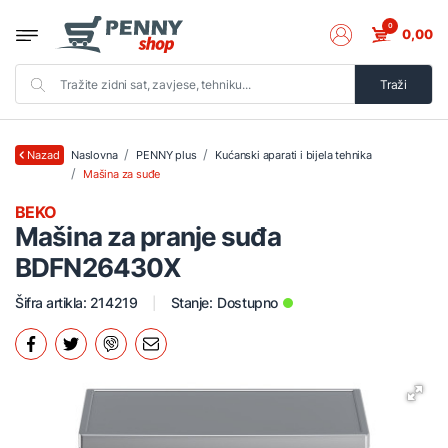
0
0,00
Traži
Naslovna
PENNY plus
Kućanski aparati i bijela tehnika
Nazad
Mašina za suđe
BEKO
Mašina za pranje suđa
BDFN26430X
Šifra artikla: 214219
Stanje:
Dostupno