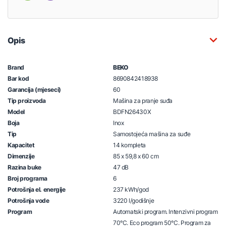
Opis
Brand
BEKO
Bar kod
8690842418938
Garancija (mjeseci)
60
Tip proizvoda
Mašina za pranje suđa
Model
BDFN26430X
Boja
Inox
Tip
Samostojeća mašina za suđe
Kapacitet
14 kompleta
Dimenzije
85 x 59,8 x 60 cm
Razina buke
47 dB
Broj programa
6
Potrošnja el. energije
237 kWh/god
Potrošnja vode
3220 l/godišnje
Program
Automatski program. Intenzivni program
70°C. Eco program 50°C. Program za