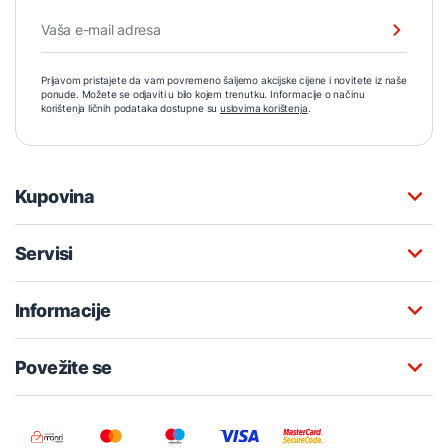
Prijavom pristajete da vam povremeno šaljemo akcijske cijene i novitete iz naše
ponude. Možete se odjaviti u bilo kojem trenutku. Informacije o načinu
korištenja ličnih podataka dostupne su
uslovima korištenja
.
Kupovina
Servisi
Informacije
Povežite se