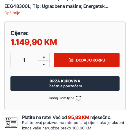
EEG48300L; Tip: Ugradbena mašina; Energetsk...
Opširnije
Cijena:
1.149,90
+
1
DODAJ U KORPU
-
BRZA KUPOVINA
Plaćanje pouzećem
Dodaj u omiljene
Platite na rate! Već od
95,83 KM
mjesečno.
Platite ovaj proizvod na rate po istoj cijeni, ako je ukupni
iznos vaše narudžbe preko 100,00 KM.