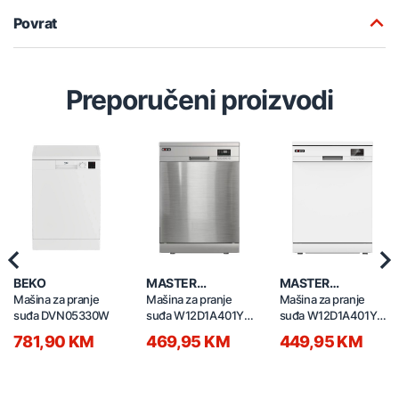
Povrat
Preporučeni proizvodi
Previous
Nex
BEKO
MASTER
MASTER
PROFESSIONAL
PROFESSIONAL
Mašina za pranje
Mašina za pranje
Mašina za pranje
suđa DVN05330W
suđa W12D1A401Y-
suđa W12D1A401Y-
1E0 siva
1E0 bijela
781,90 KM
469,95 KM
449,95 KM