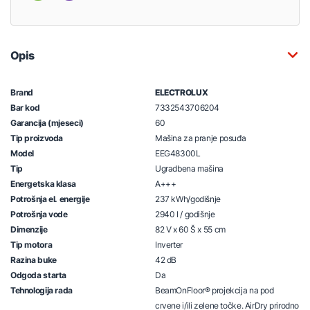
Opis
Brand
ELECTROLUX
Bar kod
7332543706204
Garancija (mjeseci)
60
Tip proizvoda
Mašina za pranje posuđa
Model
EEG48300L
Tip
Ugradbena mašina
Energetska klasa
A+++
Potrošnja el. energije
237 kWh/godišnje
Potrošnja vode
2940 l / godišnje
Dimenzije
82 V x 60 Š x 55 cm
Tip motora
Inverter
Razina buke
42 dB
Odgoda starta
Da
Tehnologija rada
BeamOnFloor® projekcija na pod
crvene i/ili zelene točke. AirDry prirodno