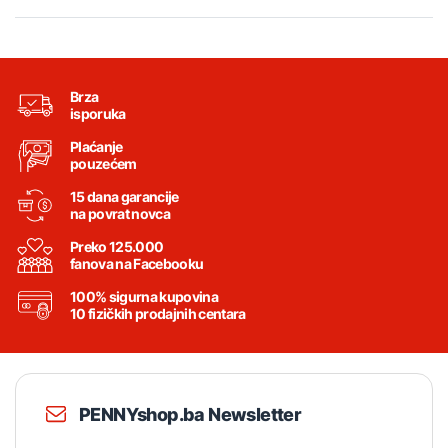
Brza
isporuka
Plaćanje
pouzećem
15 dana garancije
na povrat novca
Preko 125.000
fanova na Facebooku
100% sigurna kupovina
10 fizičkih prodajnih centara
PENNYshop.ba Newsletter