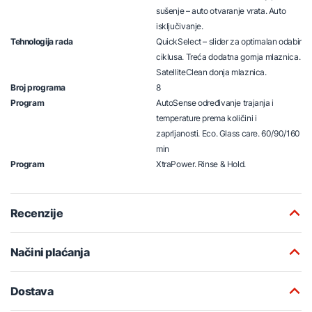
sušenje – auto otvaranje vrata. Auto
isključivanje.
Tehnologija rada
QuickSelect – slider za optimalan odabir
ciklusa. Treća dodatna gornja mlaznica.
SatelliteClean donja mlaznica.
Broj programa
8
Program
AutoSense određivanje trajanja i
temperature prema količini i
zaprljanosti. Eco. Glass care. 60/90/160
min
Program
XtraPower. Rinse & Hold.
Recenzije
Načini plaćanja
Dostava