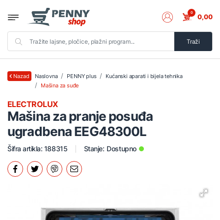
0
0,00
Traži
Naslovna
PENNY plus
Kućanski aparati i bijela tehnika
Nazad
Mašina za suđe
ELECTROLUX
Mašina za pranje posuđa
ugradbena EEG48300L
Šifra artikla: 188315
Stanje:
Dostupno