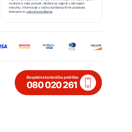
novitete iz naše ponude. Možete se odjaviti u bilo kojem
trenutku. Informacije o načinu korištenja ličnih podataka
dostupne su
uslovima korištenja
.
Besplatna korisnička podrška:
080 020 261