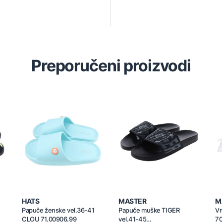
Preporučeni proizvodi
HATS
MASTER
M
Papuče ženske vel.36-41
Papuče muške TIGER
Vr
CLOU 71.00906.99
vel.41-45
7