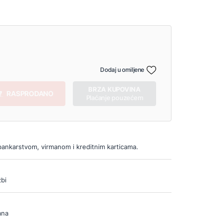
Dodaj u omiljene
BRZA KUPOVINA
RASPRODANO
Plaćanje pouzećem
bankarstvom, virmanom i kreditnim karticama.
bi
ana