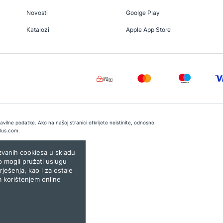
Novosti
Goolge Play
Katalozi
Apple App Store
vilne podatke. Ako na našoj stranici otkrijete neistinite, odnosno
lus.com
.
e:
Lampa.ba
ozvanih cookiesa u skladu
o mogli pružati uslugu
rješenja, kao i za ostale
m korištenjem online