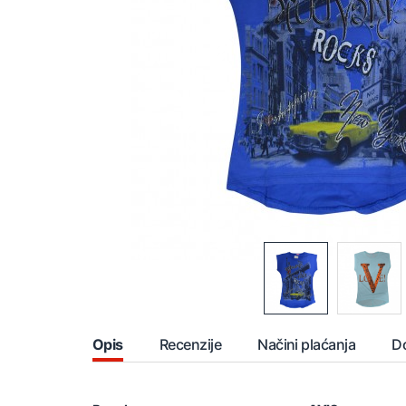
Opis
Recenzije
Načini plaćanja
D