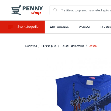
Sve kategorije
aštitu
Ugostiteljstvo
Alati i mašine
Posuđe
Tekstil 
Naslovna
PENNY plus
Tekstil i galanterija
Obuća