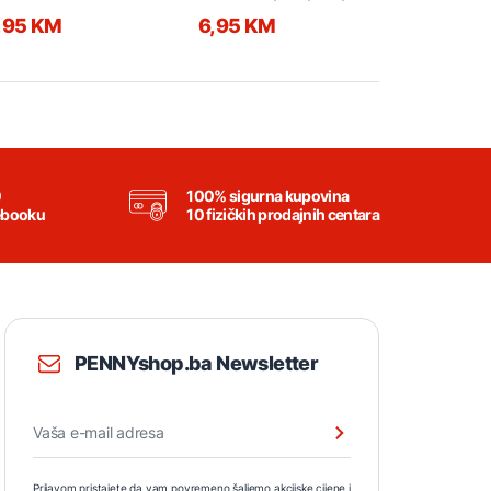
,95 KM
6,95 KM
6,95 KM
0
100% sigurna kupovina
ebooku
10 fizičkih prodajnih centara
PENNYshop.ba Newsletter
Prijavom pristajete da vam povremeno šaljemo akcijske cijene i