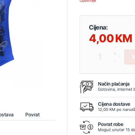
Opširnije
Cijena:
4,00
+
1
-
Način plaćanja
Gotovina, internet 
Cijena dostave
12,00 KM po narudž
ostava
Povrat
Povrat robe
Moguć unutar 15 d