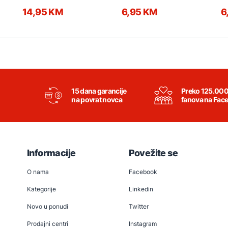
GT1YME.16472.00 crne
14,95 KM
6,95 KM
6
15 dana garancije
Preko 125.00
na povrat novca
fanova na Fac
Informacije
Povežite se
O nama
Facebook
Kategorije
Linkedin
Novo u ponudi
Twitter
Prodajni centri
Instagram