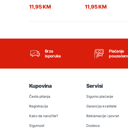
71.00729.99 tamno plave
71.00730.99 tamno plave
11,95 KM
11,95 KM
Brza
Plaćanje
isporuka
pouzećem
Kupovina
Servisi
Česta pitanja
Sigurno plaćanje
Registracija
Garancija kvalitete
Kako da naručite?
Reklamacije i povrat
Sigurnost
Dostava