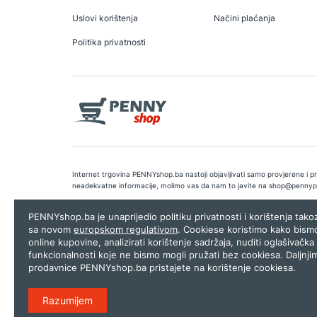
Uslovi korištenja
Načini plaćanja
Politika privatnosti
Internet trgovina PENNYshop.ba nastoji objavljivati samo provjerene i pra
neadekvatne informacije, molimo vas da nam to javite na
shop@pennyp
Copyright © 2026.
Penny plus d.o.o. Sarajevo
.
Dizajn i programiranj
PENNYshop.ba je unaprijedio politiku privatnosti i korištenja tak
sa novom
europskom regulativom
. Cookiese koristimo kako bism
online kupovine, analizirati korištenje sadržaja, nuditi oglašivačka 
funkcionalnosti koje ne bismo mogli pružati bez cookiesa. Daljnji
prodavnice PENNYshop.ba pristajete na korištenje cookiesa.
Razumijem