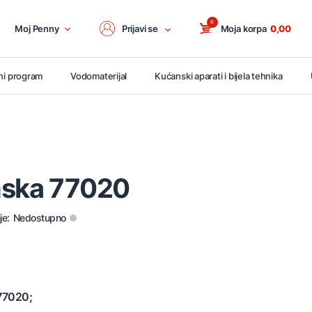
0
Moj Penny
Prijavi se
Moja korpa
0,00
ni program
Vodomaterijal
Kućanski aparati i bijela tehnika
nska 77020
je:
Nedostupno
 77020;