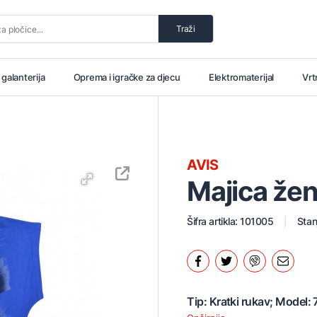
Traži
i galanterija
Oprema i igračke za djecu
Elektromaterijal
Vrt
AVIS
Majica že
Šifra artikla: 101005
Stan
Tip: Kratki rukav; Model: