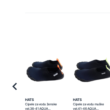
Previous
HATS
HATS
Cipele za vodu ženske
Cipele za vodu muške
vel.36-41 AQUA
vel.41-46 AQUA