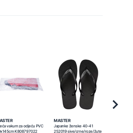
Next
ASTER
MASTER
MASTER
eća vakum za odjeću PVC
Japanke ženske 40-41
Japanke že
0x145cm K808797022
252019 sive/crne/roze/žute
252018 sive