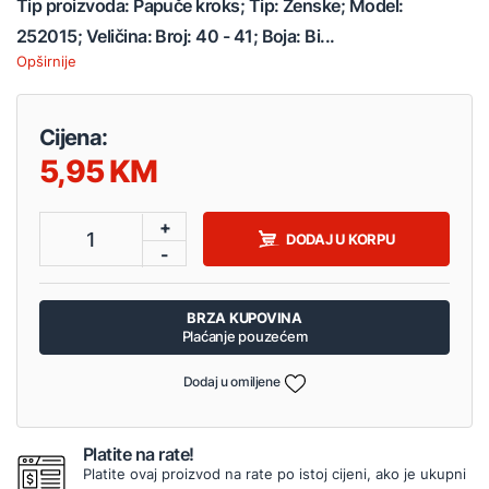
Tip proizvoda: Papuče kroks; Tip: Ženske; Model:
252015; Veličina: Broj: 40 - 41; Boja: Bi...
Opširnije
Cijena:
5,95
+
1
DODAJ U KORPU
-
BRZA KUPOVINA
Plaćanje pouzećem
Dodaj u omiljene
Platite na rate!
Platite ovaj proizvod na rate po istoj cijeni, ako je ukupni