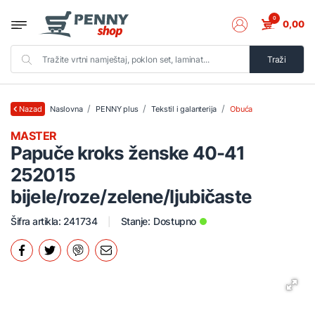
0
0,00
Traži
Naslovna
PENNY plus
Tekstil i galanterija
Obuća
Nazad
MASTER
Papuče kroks ženske 40-41
252015
bijele/roze/zelene/ljubičaste
Šifra artikla: 241734
Stanje:
Dostupno