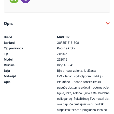
Opis
Brand
MASTER
Bar kod
3873515151508
Tip proizvoda
Papuče kroks
Tip
Ženske
Model
252015
Veličina
Broj: 40 - 41
Boja
Bijela, roza, zelena, ljubičasta
Materijal
EVA – lagan, vodootporan i izdržljiv
Opis
Praktične i udobne ženske kroks
papuče dostupne u četiri moderne boje:
bijela, roze, zelena i ljubičasta. Izrađene
od laganog i fleksibilnog EVA materijala,
ove papuče pružaju izvrsnu podršku
stopalima tokom cijelog dana. Idealne