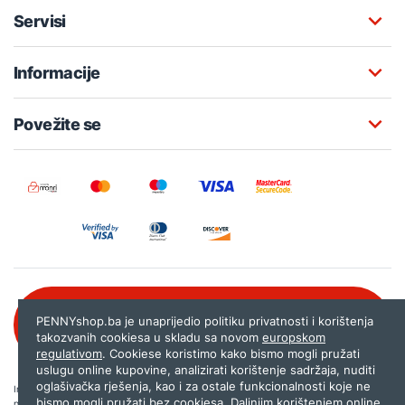
Servisi
Informacije
Povežite se
Besplatna korisnička podrška:
PENNYshop.ba je unaprijedio politiku privatnosti i korištenja
080 020 261
takozvanih cookiesa u skladu sa novom
europskom
regulativom
. Cookiese koristimo kako bismo mogli pružati
uslugu online kupovine, analizirati korištenje sadržaja, nuditi
oglašivačka rješenja, kao i za ostale funkcionalnosti koje ne
Internet trgovina PENNYshop.ba nastoji objavljivati samo provjerene i pravilne
bismo mogli pružati bez cookiesa. Daljnjim korištenjem online
podatke. Ako na našoj stranici otkrijete neistinite, odnosno neadekvatne informacije,