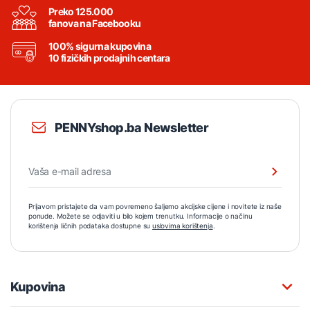
Preko 125.000
fanova na Facebooku
100% sigurna kupovina
10 fizičkih prodajnih centara
PENNYshop.ba Newsletter
Prijavom pristajete da vam povremeno šaljemo akcijske cijene i novitete iz naše
ponude. Možete se odjaviti u bilo kojem trenutku. Informacije o načinu
korištenja ličnih podataka dostupne su
uslovima korištenja
.
Kupovina