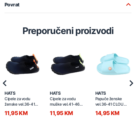
Povrat
Preporučeni proizvodi
Previous
Nex
HATS
HATS
HATS
Cipele za vodu
Cipele za vodu
Papuče ženske
ženske vel.36-41
muške vel.41-46
vel.36-41 CLOU
AQUA 71.00729.99
AQUA 71.00730.99
71.00906.99
11,95 KM
11,95 KM
14,95 KM
tamno plave
tamno plave