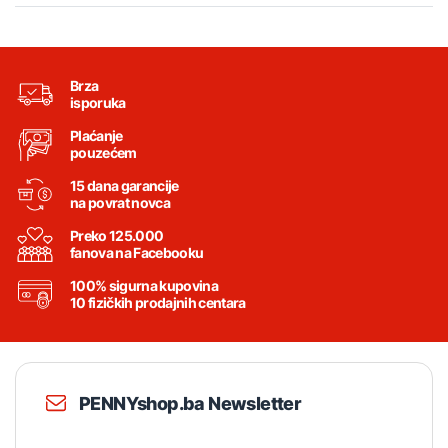
Brza
isporuka
Plaćanje
pouzećem
15 dana garancije
na povrat novca
Preko 125.000
fanova na Facebooku
100% sigurna kupovina
10 fizičkih prodajnih centara
PENNYshop.ba Newsletter