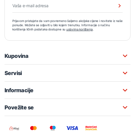
Prijavom pristajete da vam povremeno šaljemo akcijske cijene i novitete iz naše
ponude. Možete se odjaviti u bilo kojem trenutku. Informacije o načinu
korištenja ličnih podataka dostupne su
uslovima korištenja
.
Kupovina
Servisi
Informacije
Povežite se