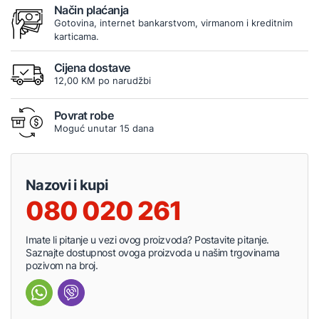
Način plaćanja
Gotovina, internet bankarstvom, virmanom i kreditnim
karticama.
Cijena dostave
12,00 KM po narudžbi
Povrat robe
Moguć unutar 15 dana
Nazovi i kupi
080 020 261
Imate li pitanje u vezi ovog proizvoda? Postavite pitanje.
Saznajte dostupnost ovoga proizvoda u našim trgovinama
pozivom na broj.