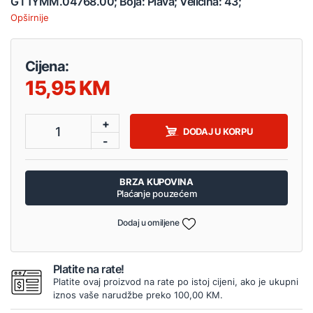
GT1YMM.04768.00; Boja: Plava; Veličina: 43;
Opširnije
Cijena:
15,95
+
1
DODAJ U KORPU
-
BRZA KUPOVINA
Plaćanje pouzećem
Dodaj u omiljene
Platite na rate!
Platite ovaj proizvod na rate po istoj cijeni, ako je ukupni
iznos vaše narudžbe preko 100,00 KM.