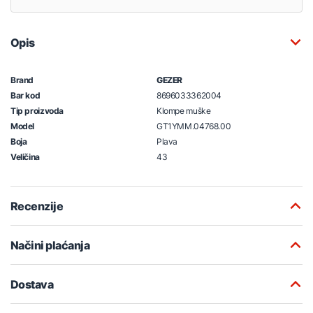
Opis
Brand
GEZER
Bar kod
8696033362004
Tip proizvoda
Klompe muške
Model
GT1YMM.04768.00
Boja
Plava
Veličina
43
Recenzije
Načini plaćanja
Dostava