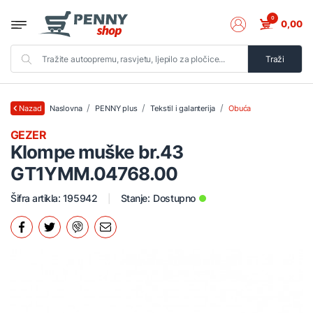
0
0,00
Traži
Naslovna
PENNY plus
Tekstil i galanterija
Obuća
Nazad
GEZER
Klompe muške br.43
GT1YMM.04768.00
Šifra artikla: 195942
Stanje:
Dostupno