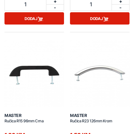
+
+
1
1
-
-
DODAJ
DODAJ
MASTER
MASTER
Ručica R15 96mm Crna
Ručica R23 126mm Krom