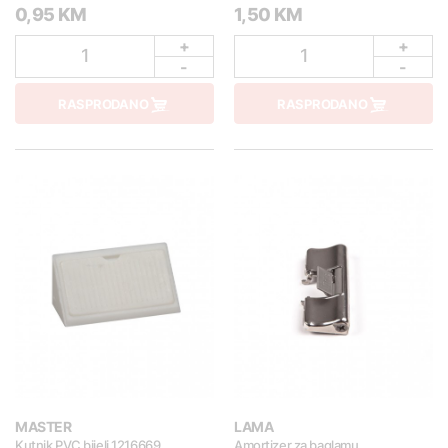
0,95 KM
1,50 KM
+
+
1
1
-
-
RASPRODANO
RASPRODANO
MASTER
LAMA
Kutnik PVC bijeli 1216669
Amortizer za baglamu