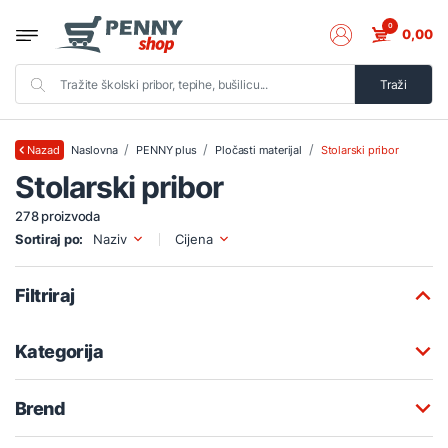
0
0,00
Traži
Naslovna
PENNY plus
Pločasti materijal
Stolarski pribor
Nazad
Stolarski pribor
278 proizvoda
Sortiraj po:
Naziv
Cijena
Filtriraj
Kategorija
Brend