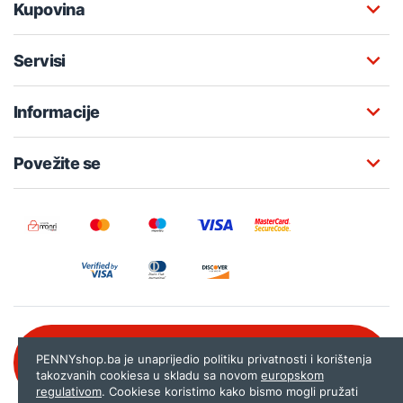
Kupovina
Servisi
Informacije
Povežite se
Besplatna korisnička podrška:
PENNYshop.ba je unaprijedio politiku privatnosti i korištenja
080 020 261
takozvanih cookiesa u skladu sa novom
europskom
regulativom
. Cookiese koristimo kako bismo mogli pružati