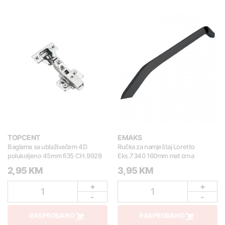
TOPCENT
EMAKS
Baglama sa ublaživačem 4D
Ručka za namještaj Loretto
polukoljeno 45mm fi35 CH.9928
Eks.7340 160mm mat crna
2,95 KM
3,95 KM
+
+
1
1
-
-
RASPRODANO
RASPRODANO