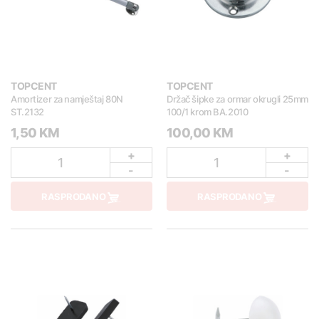
TOPCENT
TOPCENT
Amortizer za namještaj 80N
Držač šipke za ormar okrugli 25mm
ST.2132
100/1 krom BA.2010
1,50 KM
100,00 KM
+
+
1
1
-
-
RASPRODANO
RASPRODANO