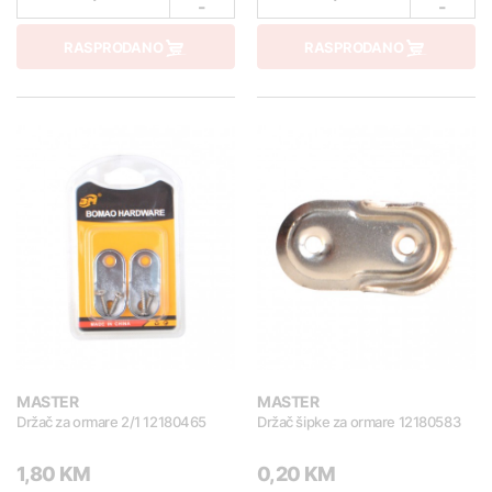
-
-
RASPRODANO
RASPRODANO
MASTER
MASTER
Držač za ormare 2/1 12180465
Držač šipke za ormare 12180583
1,80 KM
0,20 KM