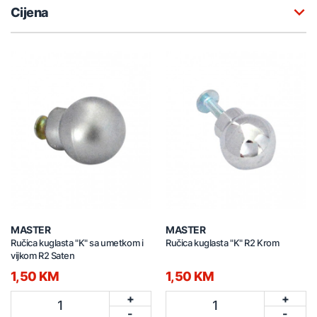
Cijena
MASTER
MASTER
Ručica kuglasta "K" sa umetkom i
Ručica kuglasta "K" R2 Krom
vijkom R2 Saten
1,50 KM
1,50 KM
+
+
1
1
-
-