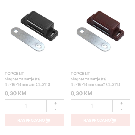
TOPCENT
TOPCENT
Magnet za namještaj
Magnet za namještaj
45x16x14mm crni CL.3110
45x16x14mm smeđi CL.3110
0,30 KM
0,30 KM
+
+
1
1
-
-
RASPRODANO
RASPRODANO