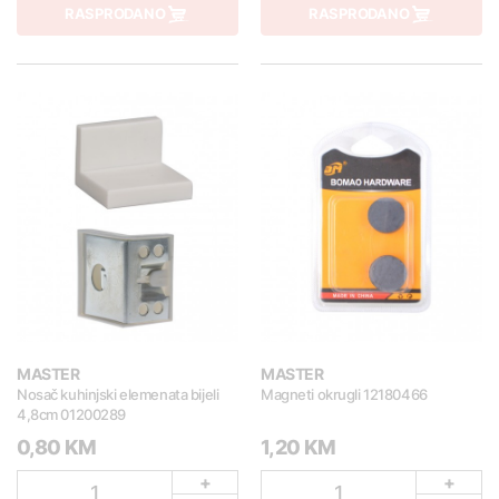
RASPRODANO
RASPRODANO
MASTER
MASTER
Nosač kuhinjski elemenata bijeli
Magneti okrugli 12180466
4,8cm 01200289
0,80 KM
1,20 KM
+
+
1
1