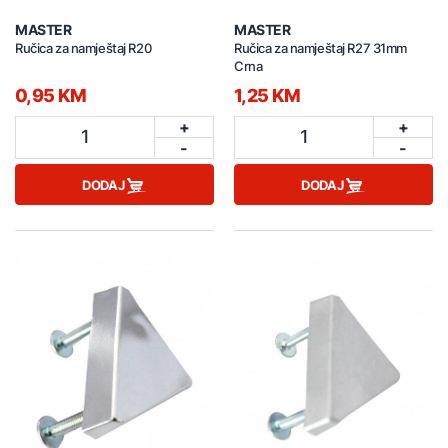
MASTER
MASTER
Ručica za namještaj R20
Ručica za namještaj R27 31mm
Crna
0,95 KM
1,25 KM
+
+
1
1
-
-
DODAJ
DODAJ