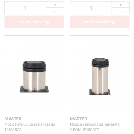
+
+
1
1
-
-
RASPRODANO
RASPRODANO
MASTER
MASTER
Nožica štelujuća za namještaj
Nožica štelujuća za namještaj
12180578
CROM 12180577