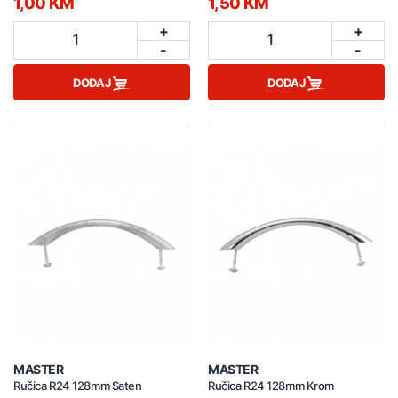
1,00 KM
1,50 KM
+
+
1
1
-
-
DODAJ
DODAJ
MASTER
MASTER
Ručica R24 128mm Saten
Ručica R24 128mm Krom