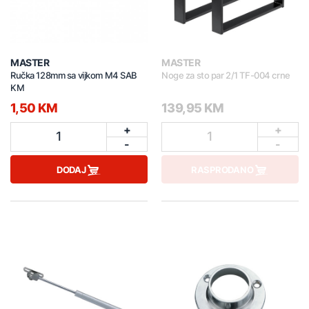
MASTER
MASTER
Ručka 128mm sa vijkom M4 SAB
Noge za sto par 2/1 TF-004 crne
KM
1,50 KM
139,95 KM
+
+
1
1
-
-
DODAJ
RASPRODANO