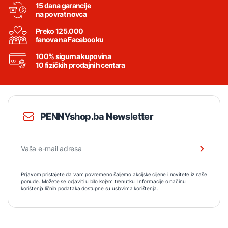
15 dana garancije
na povrat novca
Preko 125.000
fanova na Facebooku
100% sigurna kupovina
10 fizičkih prodajnih centara
PENNYshop.ba Newsletter
Prijavom pristajete da vam povremeno šaljemo akcijske cijene i novitete iz naše
ponude. Možete se odjaviti u bilo kojem trenutku. Informacije o načinu
korištenja ličnih podataka dostupne su
uslovima korištenja
.