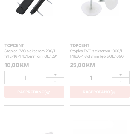
TOPCENT
TOPCENT
Stopica PVC a ekserom 200/1
Stopica PVC s ekserom 1000/1
fi45x16-1.4x15mm crni GL.1291
fi16x6-1,6x13mm bijela GL.1050
10,00 KM
25,00 KM
+
+
1
1
-
-
RASPRODANO
RASPRODANO