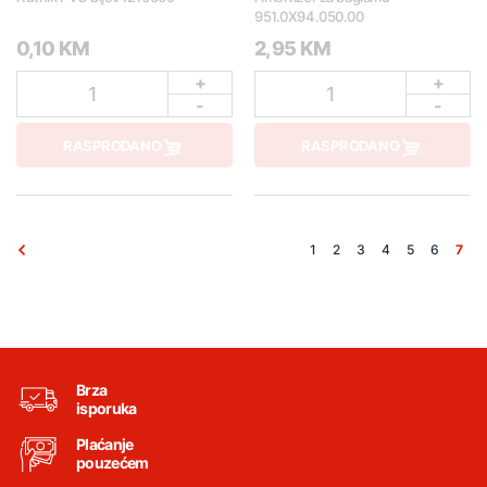
951.0X94.050.00
0,10 KM
2,95 KM
+
+
1
1
-
-
RASPRODANO
RASPRODANO
1
2
3
4
5
6
7
Brza
isporuka
Plaćanje
pouzećem