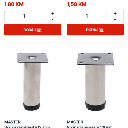
1,80 KM
1,50 KM
+
+
1
1
-
-
DODAJ
DODAJ
MASTER
MASTER
Nogica za namještaj 120mm
Nogica za namještaj 100mm