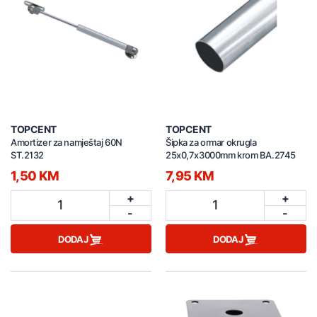
TOPCENT
TOPCENT
Amortizer za namještaj 60N
Šipka za ormar okrugla
ST.2132
25x0,7x3000mm krom BA.2745
1,50 KM
7,95 KM
+
+
1
1
-
-
DODAJ
DODAJ