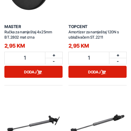
MASTER
TOPCENT
Ručka za namještaj 4x25mm
Amortizer za namještaj 120N s
BT.2802 mat crna
ublaživačem ST.2211
2,95 KM
2,95 KM
+
+
1
1
-
-
DODAJ
DODAJ