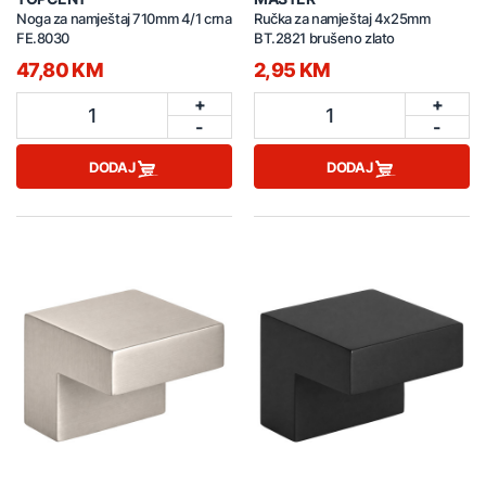
Noga za namještaj 710mm 4/1 crna
Ručka za namještaj 4x25mm
FE.8030
BT.2821 brušeno zlato
47,80 KM
2,95 KM
+
+
1
1
-
-
DODAJ
DODAJ