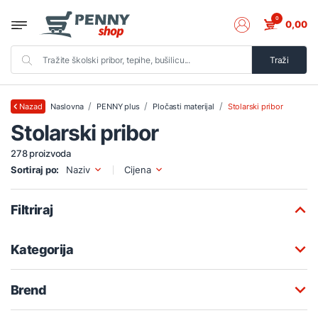
0
0,00
Traži
Naslovna
PENNY plus
Pločasti materijal
Stolarski pribor
Nazad
Stolarski pribor
278 proizvoda
Sortiraj po:
Naziv
Cijena
Filtriraj
Kategorija
Brend