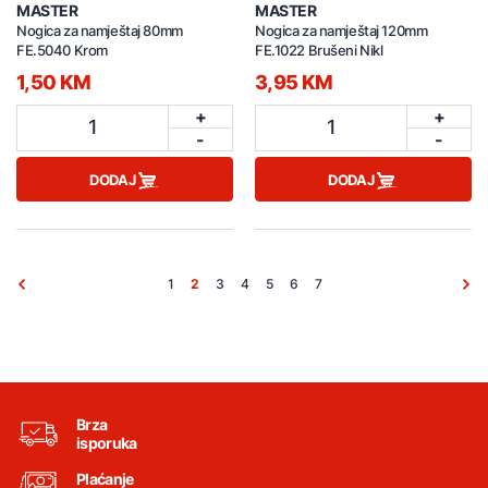
MASTER
MASTER
Nogica za namještaj 80mm
Nogica za namještaj 120mm
FE.5040 Krom
FE.1022 Brušeni Nikl
1,50 KM
3,95 KM
+
+
1
1
-
-
DODAJ
DODAJ
1
2
3
4
5
6
7
Brza
isporuka
Plaćanje