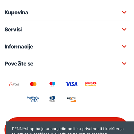
Kupovina
Servisi
Informacije
Povežite se
Besplatna korisnička podrška:
PENNYshop.ba je unaprijedio politiku privatnosti i korištenja
080 020 261