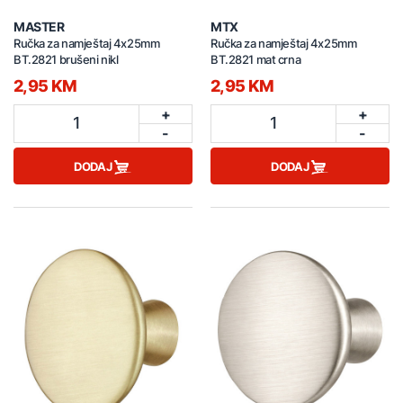
MASTER
MTX
Ručka za namještaj 4x25mm
Ručka za namještaj 4x25mm
BT.2821 brušeni nikl
BT.2821 mat crna
2,95 KM
2,95 KM
+
+
1
1
-
-
DODAJ
DODAJ