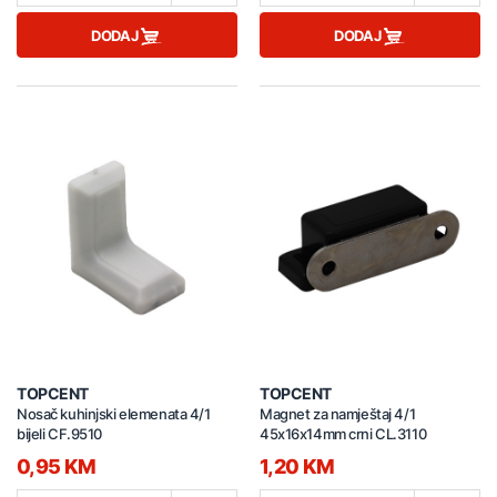
DODAJ
DODAJ
TOPCENT
TOPCENT
Nosač kuhinjski elemenata 4/1
Magnet za namještaj 4/1
bijeli CF.9510
45x16x14mm crni CL.3110
0,95 KM
1,20 KM