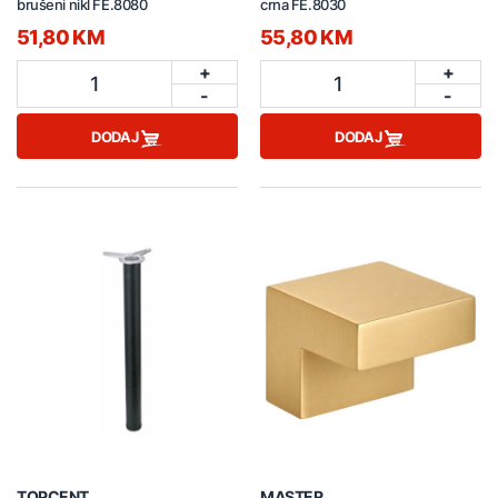
brušeni nikl FE.8080
crna FE.8030
51,80 KM
55,80 KM
+
+
1
1
-
-
DODAJ
DODAJ
TOPCENT
MASTER