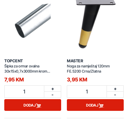
TOPCENT
MASTER
Šipka za ormar ovalna
Noga za namještaj 120mm
30x15x0,7x3000mm krom
FE.5200 Crna/Zlatna
BA.2735
7,95 KM
3,95 KM
+
+
1
1
-
-
DODAJ
DODAJ