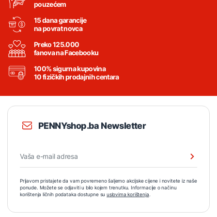
pouzećem
15 dana garancije
na povrat novca
Preko 125.000
fanova na Facebooku
100% sigurna kupovina
10 fizičkih prodajnih centara
PENNYshop.ba Newsletter
Prijavom pristajete da vam povremeno šaljemo akcijske cijene i novitete iz naše
ponude. Možete se odjaviti u bilo kojem trenutku. Informacije o načinu
korištenja ličnih podataka dostupne su
uslovima korištenja
.