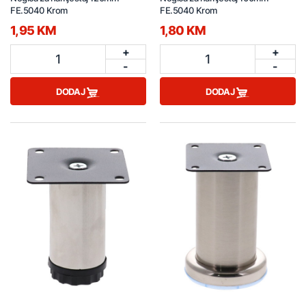
FE.5040 Krom
FE.5040 Krom
1,95 KM
1,80 KM
+
+
1
1
-
-
DODAJ
DODAJ