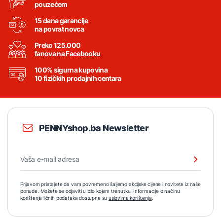
pouzećem
15 dana garancije
na povrat novca
Preko 125.000
fanova na Facebooku
100% sigurna kupovina
10 fizičkih prodajnih centara
PENNYshop.ba Newsletter
Prijavom pristajete da vam povremeno šaljemo akcijske cijene i novitete iz naše
ponude. Možete se odjaviti u bilo kojem trenutku. Informacije o načinu
korištenja ličnih podataka dostupne su
uslovima korištenja
.