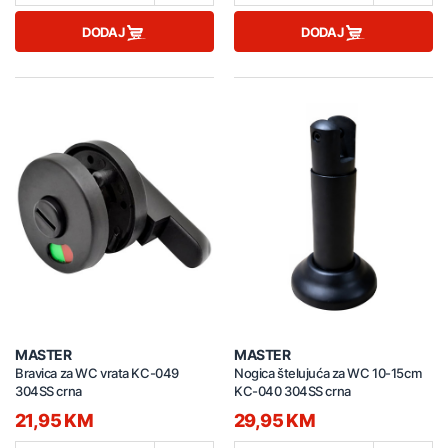
DODAJ
DODAJ
MASTER
MASTER
Bravica za WC vrata KC-049
Nogica štelujuća za WC 10-15cm
304SS crna
KC-040 304SS crna
21,95 KM
29,95 KM