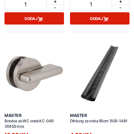
+
+
1
1
-
-
DODAJ
DODAJ
MASTER
MASTER
Bravica za WC vrata KC-049
Dihtung za vrata 95cm 1505-1481
304SS inox