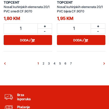
TOPCENT
TOPCENT
Nosač kuhinjskih elemenata 20/1
Nosač kuhinjskih elemenata 20/1
PVC smeđi CF.9070
PVC bijela CF.9070
1,80 KM
1,95 KM
+
+
1
1
-
-
DODAJ
DODAJ
1
2
3
4
5
6
7
Brza
isporuka
Plaćanje