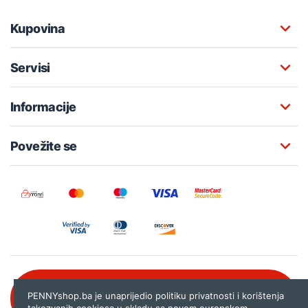
Kupovina
Servisi
Informacije
Povežite se
Besplatna korisnička podrška:
PENNYshop.ba je unaprijedio politiku privatnosti i korištenja
080 020 261