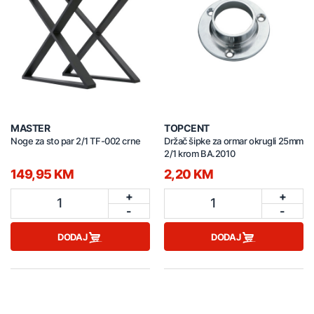
MASTER
TOPCENT
Noge za sto par 2/1 TF-002 crne
Držač šipke za ormar okrugli 25mm
2/1 krom BA.2010
149,95 KM
2,20 KM
+
+
1
1
-
-
DODAJ
DODAJ