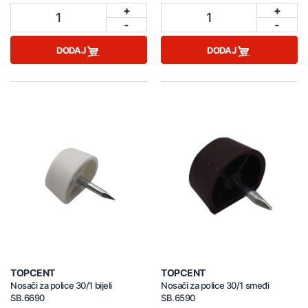
+
+
1
1
-
-
DODAJ
DODAJ
TOPCENT
TOPCENT
Nosači za police 30/1 bijeli
Nosači za police 30/1 smeđi
SB.6690
SB.6590