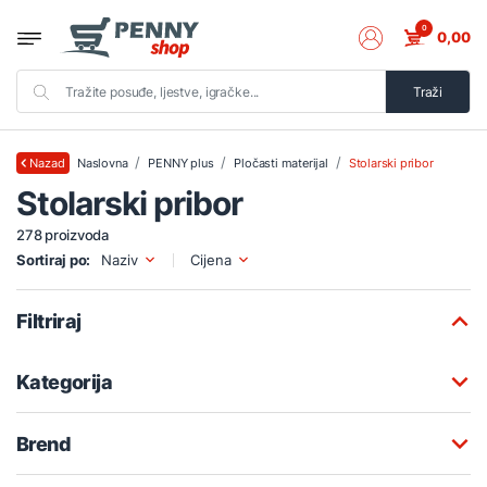
0
0,00
Traži
Naslovna
PENNY plus
Pločasti materijal
Stolarski pribor
Nazad
Stolarski pribor
278 proizvoda
Sortiraj po:
Naziv
Cijena
Filtriraj
Kategorija
Brend