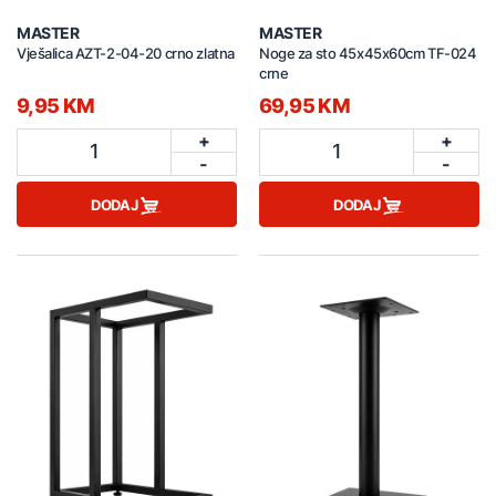
MASTER
MASTER
Vješalica AZT-2-04-20 crno zlatna
Noge za sto 45x45x60cm TF-024
crne
9,95 KM
69,95 KM
+
+
1
1
-
-
DODAJ
DODAJ