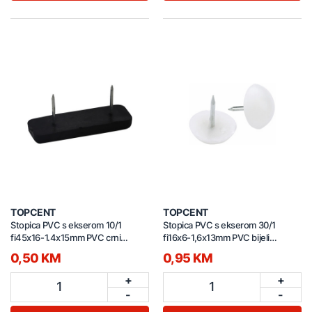
TOPCENT
TOPCENT
Stopica PVC s ekserom 10/1
Stopica PVC s ekserom 30/1
fi45x16-1.4x15mm PVC crni
fi16x6-1,6x13mm PVC bijeli
GL.1291
GL.1050
0,50 KM
0,95 KM
+
+
1
1
-
-