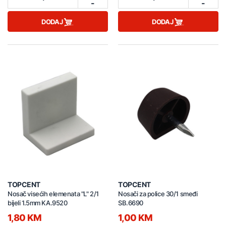
-
-
DODAJ
DODAJ
TOPCENT
TOPCENT
Nosač visećih elemenata "L" 2/1
Nosači za police 30/1 smeđi
bijeli 1.5mm KA.9520
SB.6690
1,80 KM
1,00 KM