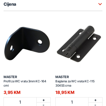
Cijena
MASTER
MASTER
Profil za WC vrata 3mm KC-164
Baglama za WC vrata KC-115
crni
304SS crna
3,95 KM
18,95 KM
+
+
1
1
-
-