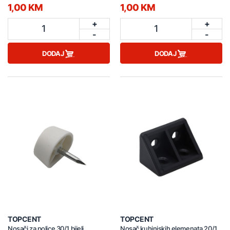
1,00 KM
1,00 KM
+
+
1
1
-
-
DODAJ
DODAJ
TOPCENT
TOPCENT
Nosači za police 30/1 bijeli
Nosač kuhinjskih elemenata 20/1