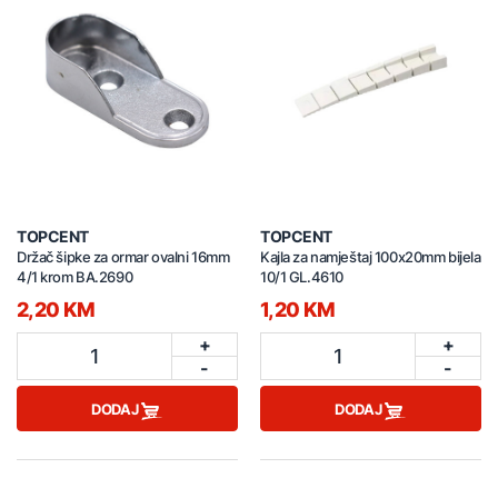
TOPCENT
TOPCENT
Držač šipke za ormar ovalni 16mm
Kajla za namještaj 100x20mm bijela
4/1 krom BA.2690
10/1 GL.4610
2,20 KM
1,20 KM
+
+
1
1
-
-
DODAJ
DODAJ