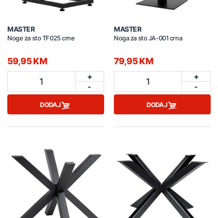
MASTER
MASTER
Noge za sto TF025 crne
Noga za sto JA-001 crna
59,95 KM
79,95 KM
+
+
1
1
-
-
DODAJ
DODAJ