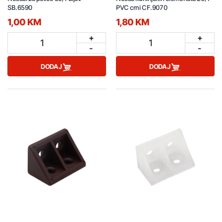
SB.6590
PVC crni CF.9070
1,00 KM
1,80 KM
+
+
1
1
-
-
DODAJ
DODAJ