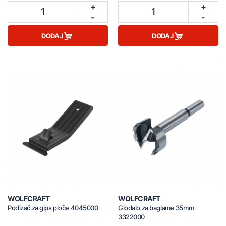
+
+
1
1
-
-
DODAJ
DODAJ
WOLFCRAFT
WOLFCRAFT
Podizač za gips ploče 4045000
Glodalo za baglame 35mm
3322000