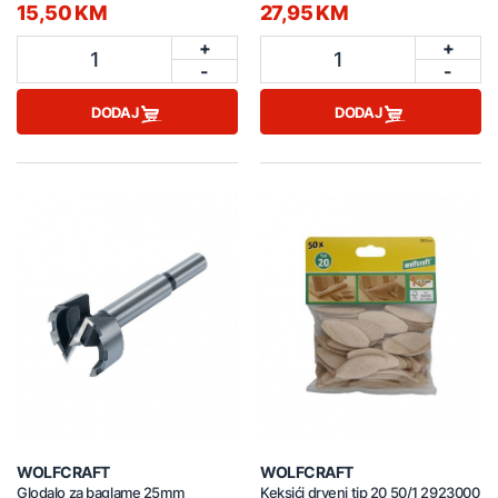
15,50 KM
27,95 KM
+
+
1
1
-
-
DODAJ
DODAJ
WOLFCRAFT
WOLFCRAFT
Glodalo za baglame 25mm
Keksići drveni tip 20 50/1 2923000