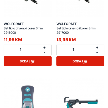
WOLFCRAFT
WOLFCRAFT
Set tiplo drveno i borer 6mm
Set tiplo drveno i borer 8mm
2916000
2917000
11,95 KM
13,95 KM
+
+
1
1
-
-
DODAJ
DODAJ