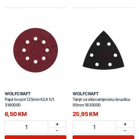
WOLFCRAFT
WOLFCRAFT
Papir brusni 125mm K24 5/1
Tanjir za višenamjensku brusilicu
3180000
95mm 1830000
6,50 KM
25,95 KM
+
+
1
1
-
-