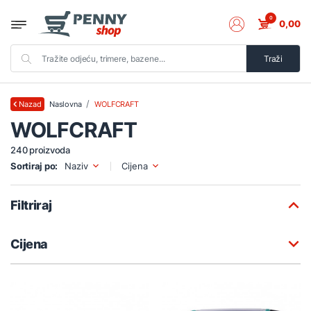
0
0,00
Traži
Naslovna
WOLFCRAFT
Nazad
WOLFCRAFT
240 proizvoda
Sortiraj po:
Naziv
Cijena
Filtriraj
Cijena