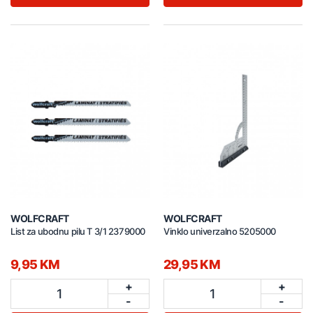
WOLFCRAFT
WOLFCRAFT
List za ubodnu pilu T 3/1 2379000
Vinklo univerzalno 5205000
9,95 KM
29,95 KM
+
+
1
1
-
-