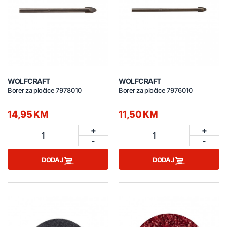
WOLFCRAFT
WOLFCRAFT
Borer za pločice 7978010
Borer za pločice 7976010
14,95 KM
11,50 KM
+
+
1
1
-
-
DODAJ
DODAJ