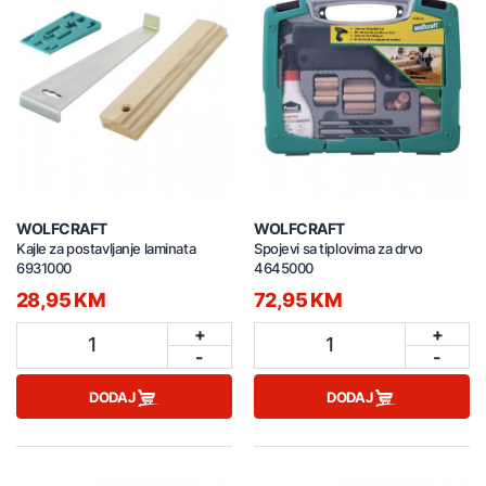
WOLFCRAFT
WOLFCRAFT
Kajle za postavljanje laminata
Spojevi sa tiplovima za drvo
6931000
4645000
28,95 KM
72,95 KM
+
+
1
1
-
-
DODAJ
DODAJ