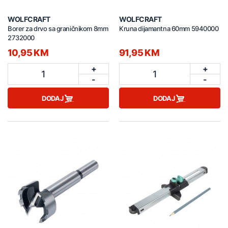
WOLFCRAFT
WOLFCRAFT
Borer za drvo sa graničnikom 8mm
Kruna dijamantna 60mm 5940000
2732000
10,95 KM
91,95 KM
+
+
1
1
-
-
DODAJ
DODAJ