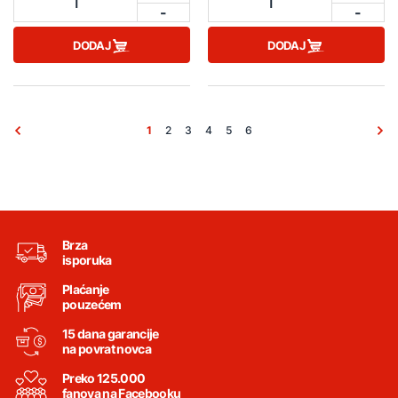
1
1
-
-
DODAJ
DODAJ
1
2
3
4
5
6
Brza
isporuka
Plaćanje
pouzećem
15 dana garancije
na povrat novca
Preko 125.000
fanova na Facebooku