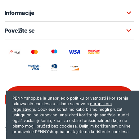
Informacije
Povežite se
Besplatna korisnička podrška:
PENNYshop.ba je unaprijedio politiku privatnosti i korištenja
080 020 261
takozvanih cookiesa u skladu sa novom
europskom
regulativom
. Cookiese koristimo kako bismo mogli pružati
uslugu online kupovine, analizirati korištenje sadržaja, nuditi
oglašivačka rješenja, kao i za ostale funkcionalnosti koje ne
Internet trgovina PENNYshop.ba nastoji objavljivati samo provjerene i pravilne
bismo mogli pružati bez cookiesa. Daljnjim korištenjem online
podatke. Ako na našoj stranici otkrijete neistinite, odnosno neadekvatne informacije,
prodavnice PENNYshop.ba pristajete na korištenje cookiesa.
molimo vas da nam to javite na
shop@pennyplus.com
.