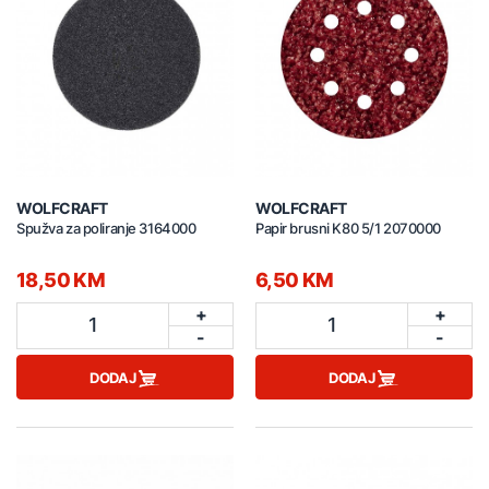
WOLFCRAFT
WOLFCRAFT
Spužva za poliranje 3164000
Papir brusni K80 5/1 2070000
18,50 KM
6,50 KM
+
+
1
1
-
-
DODAJ
DODAJ