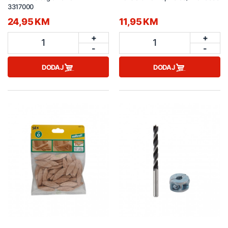
3317000
24,95 KM
11,95 KM
+
+
1
1
-
-
DODAJ
DODAJ