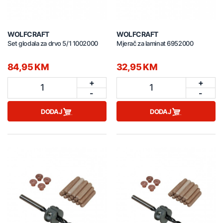
WOLFCRAFT
WOLFCRAFT
Set glodala za drvo 5/1 1002000
Mjerač za laminat 6952000
84,95 KM
32,95 KM
+
+
1
1
-
-
DODAJ
DODAJ