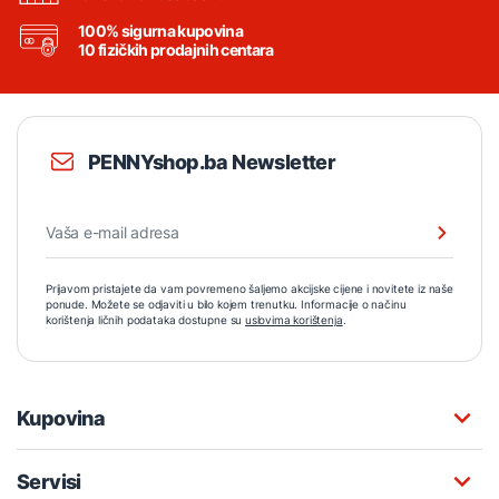
100% sigurna kupovina
10 fizičkih prodajnih centara
PENNYshop.ba Newsletter
Prijavom pristajete da vam povremeno šaljemo akcijske cijene i novitete iz naše
ponude. Možete se odjaviti u bilo kojem trenutku. Informacije o načinu
korištenja ličnih podataka dostupne su
uslovima korištenja
.
Kupovina
Servisi