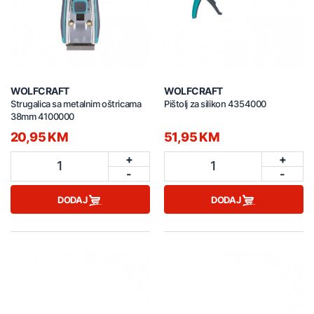
WOLFCRAFT
WOLFCRAFT
Strugalica sa metalnim oštricama
Pištolj za silikon 4354000
38mm 4100000
20,95 KM
51,95 KM
+
+
1
1
-
-
DODAJ
DODAJ