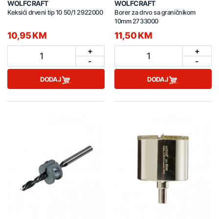
WOLFCRAFT
WOLFCRAFT
Keksići drveni tip 10 50/1 2922000
Borer za drvo sa graničnikom
10mm 2733000
10,95 KM
11,50 KM
+
+
1
1
-
-
DODAJ
DODAJ