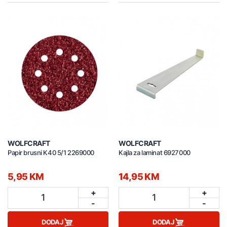
WOLFCRAFT
WOLFCRAFT
Papir brusni K40 5/1 2269000
Kajla za laminat 6927000
5,95 KM
14,95 KM
+
+
1
1
-
-
DODAJ
DODAJ