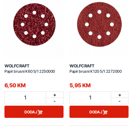
WOLFCRAFT
WOLFCRAFT
Papir brusni K60 5/1 2250000
Papir brusni K120 5/1 2272000
6,50 KM
5,95 KM
+
+
1
1
-
-
DODAJ
DODAJ