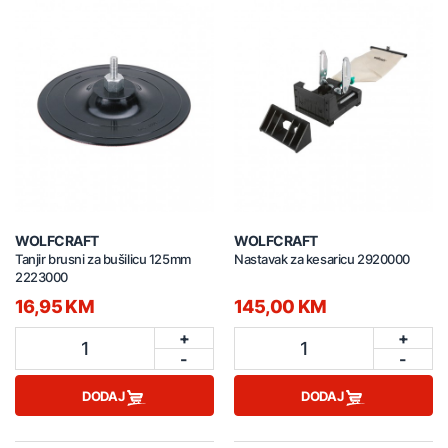
WOLFCRAFT
WOLFCRAFT
Tanjir brusni za bušilicu 125mm
Nastavak za kesaricu 2920000
2223000
16,95 KM
145,00 KM
+
+
1
1
-
-
DODAJ
DODAJ