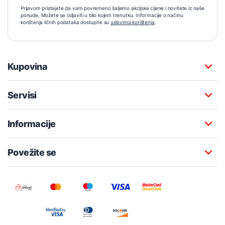
Prijavom pristajete da vam povremeno šaljemo akcijske cijene i novitete iz naše
ponude. Možete se odjaviti u bilo kojem trenutku. Informacije o načinu
korištenja ličnih podataka dostupne su
uslovima korištenja
.
Kupovina
Servisi
Informacije
Povežite se