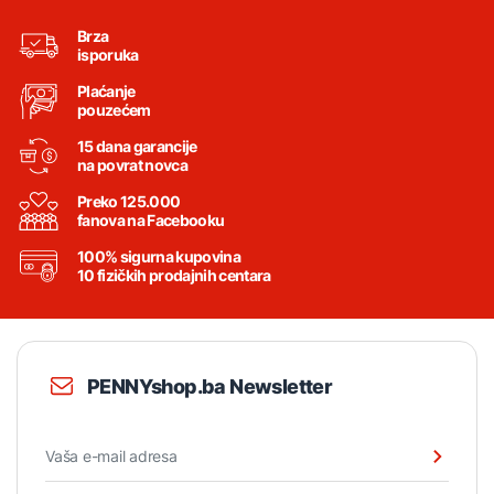
Brza
isporuka
Plaćanje
pouzećem
15 dana garancije
na povrat novca
Preko 125.000
fanova na Facebooku
100% sigurna kupovina
10 fizičkih prodajnih centara
PENNYshop.ba Newsletter