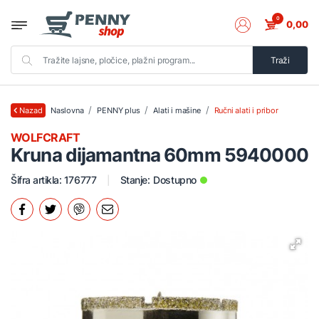
0
0,00
Traži
Naslovna
PENNY plus
Alati i mašine
Ručni alati i pribor
Nazad
WOLFCRAFT
Kruna dijamantna 60mm 5940000
Šifra artikla: 176777
Stanje:
Dostupno