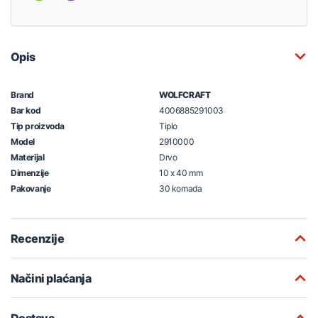
Opis
Brand
WOLFCRAFT
Bar kod
4006885291003
Tip proizvoda
Tiplo
Model
2910000
Materijal
Drvo
Dimenzije
10 x 40 mm
Pakovanje
30 komada
Recenzije
Načini plaćanja
Dostava