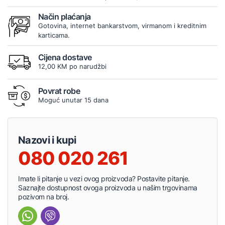
Način plaćanja
Gotovina, internet bankarstvom, virmanom i kreditnim
karticama.
Cijena dostave
12,00 KM po narudžbi
Povrat robe
Moguć unutar 15 dana
Nazovi i kupi
080 020 261
Imate li pitanje u vezi ovog proizvoda? Postavite pitanje.
Saznajte dostupnost ovoga proizvoda u našim trgovinama
pozivom na broj.