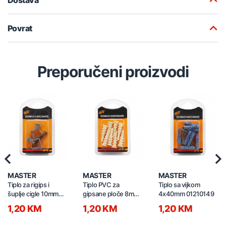
Povrat
Preporučeni proizvodi
Previous
Nex
MASTER
MASTER
MASTER
Tiplo za rigips i
Tiplo PVC za
Tiplo sa vijkom
šuplje cigle 10mm
gipsane ploče 8mm
4x40mm 01210149
17mm 2/1 01210169
8/1 01210154
1,20 KM
1,20 KM
1,20 KM