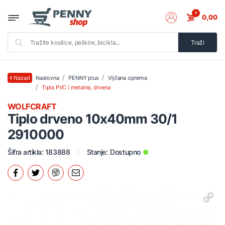
0
0,00
Traži
Naslovna
PENNY plus
Vijčana oprema
Nazad
Tipla PVC i metalna, drvena
WOLFCRAFT
Tiplo drveno 10x40mm 30/1
2910000
Šifra artikla: 183888
Stanje:
Dostupno