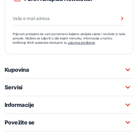
Prijavom pristajete da vam povremeno šaljemo akcijske cijene i novitete iz naše
ponude. Možete se odjaviti u bilo kojem trenutku. Informacije o načinu
korištenja ličnih podataka dostupne su
uslovima korištenja
.
Kupovina
Servisi
Informacije
Povežite se