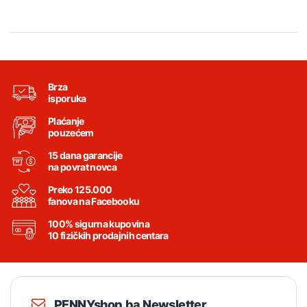
Brza
isporuka
Plaćanje
pouzećem
15 dana garancije
na povrat novca
Preko 125.000
fanova na Facebooku
100% sigurna kupovina
10 fizičkih prodajnih centara
PENNYshop.ba Newsletter