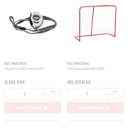
RICHMORAL
RICHMORAL
Stoperica Richmoral 318
Gol hokejaški INH3985
9,00 KM
49,95 KM
+
+
1
1
-
-
RASPRODANO
RASPRODANO