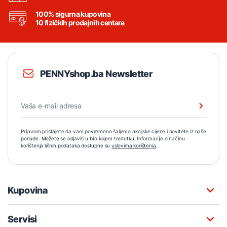
100% sigurna kupovina
10 fizičkih prodajnih centara
PENNYshop.ba Newsletter
Prijavom pristajete da vam povremeno šaljemo akcijske cijene i novitete iz naše
ponude. Možete se odjaviti u bilo kojem trenutku. Informacije o načinu
korištenja ličnih podataka dostupne su
uslovima korištenja
.
Kupovina
Servisi