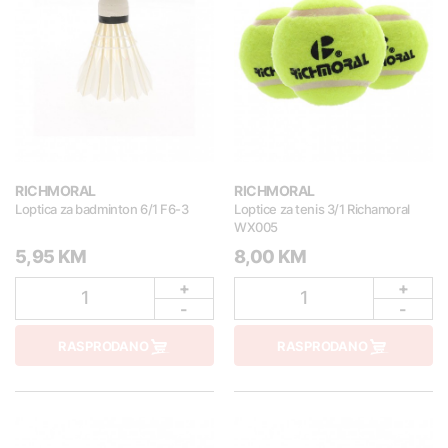
RICHMORAL
RICHMORAL
Loptica za badminton 6/1 F6-3
Loptice za tenis 3/1 Richamoral
WX005
5,95 KM
8,00 KM
+
+
1
1
-
-
RASPRODANO
RASPRODANO