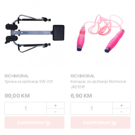
RICHMORAL
RICHMORAL
Sprava za vježbanje SW-201
Konopac za vježbanje Richmoral
JR2101P
99,00 KM
6,90 KM
+
+
1
1
-
-
RASPRODANO
RASPRODANO