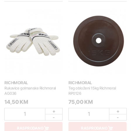
RICHMORAL
RICHMORAL
Rukavice golmanske Richmoral
Teg obloženi 15kg Richmoral
AG036
RP0126
14,50 KM
75,00 KM
+
+
1
1
-
-
RASPRODANO
RASPRODANO