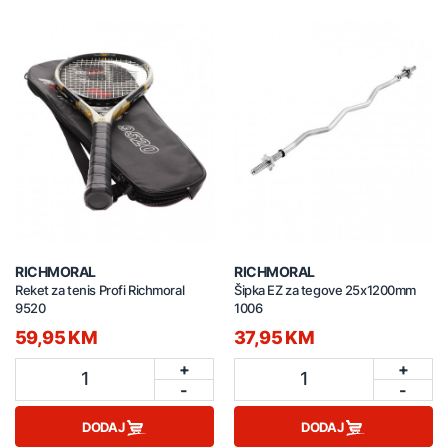
RICHMORAL
RICHMORAL
Reket za tenis Profi Richmoral
Šipka EZ za tegove 25x1200mm
9520
1006
59,95 KM
37,95 KM
+
+
1
1
-
-
DODAJ
DODAJ