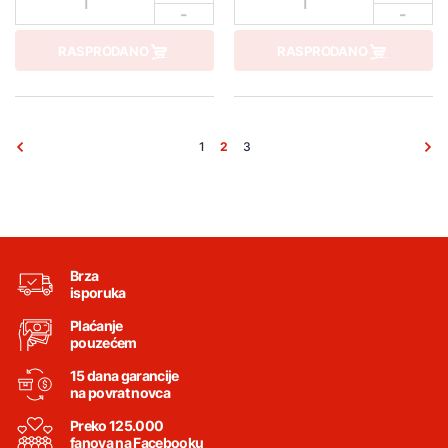
1
1
-
-
RASPRODANO
RASPRODANO
1
2
3
Brza
isporuka
Plaćanje
pouzećem
15 dana garancije
na povrat novca
Preko 125.000
fanova na Facebooku