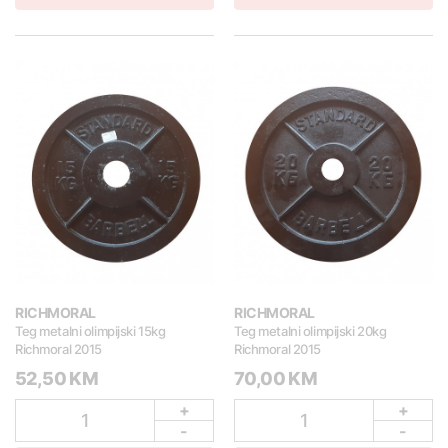
RICHMORAL
RICHMORAL
Teg metalni olimpijski 15kg
Teg metalni olimpijski 20kg
Richmoral 2015
Richmoral 2015
52,50 KM
70,00 KM
+
+
1
1
-
-