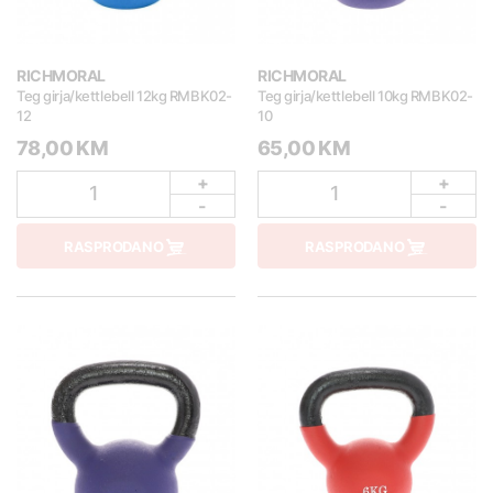
RICHMORAL
RICHMORAL
Teg girja/kettlebell 12kg RMBK02-
Teg girja/kettlebell 10kg RMBK02-
12
10
78,00 KM
65,00 KM
+
+
1
1
-
-
RASPRODANO
RASPRODANO