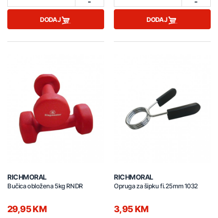
-
-
DODAJ
DODAJ
RICHMORAL
RICHMORAL
Bučica obložena 5kg RNDR
Opruga za šipku fi.25mm 1032
29,95 KM
3,95 KM