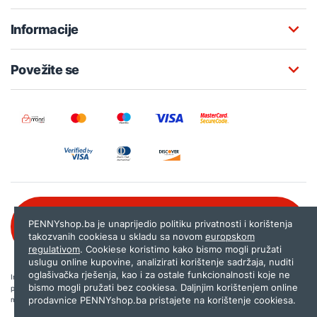
Informacije
Povežite se
Besplatna korisnička podrška:
PENNYshop.ba je unaprijedio politiku privatnosti i korištenja
080 020 261
takozvanih cookiesa u skladu sa novom
europskom
regulativom
. Cookiese koristimo kako bismo mogli pružati
uslugu online kupovine, analizirati korištenje sadržaja, nuditi
oglašivačka rješenja, kao i za ostale funkcionalnosti koje ne
Internet trgovina PENNYshop.ba nastoji objavljivati samo provjerene i pravilne
bismo mogli pružati bez cookiesa. Daljnjim korištenjem online
podatke. Ako na našoj stranici otkrijete neistinite, odnosno neadekvatne informacije,
prodavnice PENNYshop.ba pristajete na korištenje cookiesa.
molimo vas da nam to javite na
shop@pennyplus.com
.