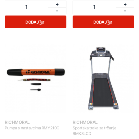
+
+
1
1
-
-
DODAJ
DODAJ
RICHMORAL
RICHMORAL
Pumpa s nastavcima RMY210G
Sportska traka za trčanje
RMK8LCD