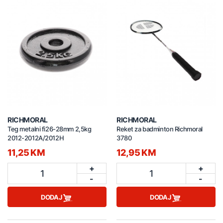
RICHMORAL
RICHMORAL
Teg metalni fi26-28mm 2,5kg
Reket za badminton Richmoral
2012-2012A/2012H
3780
11,25 KM
12,95 KM
+
+
1
1
-
-
DODAJ
DODAJ