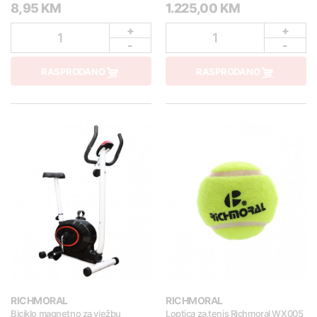
8,95 KM
1.225,00 KM
+
+
1
1
-
-
RASPRODANO
RASPRODANO
RICHMORAL
RICHMORAL
Biciklo magnetno za vježbu
Loptica za tenis Richmoral WX005