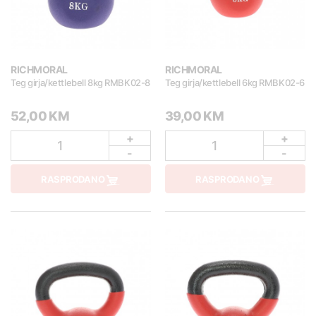
RICHMORAL
RICHMORAL
Teg girja/kettlebell 8kg RMBK02-8
Teg girja/kettlebell 6kg RMBK02-6
52,00 KM
39,00 KM
+
+
1
1
-
-
RASPRODANO
RASPRODANO