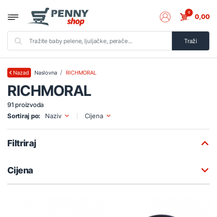
0
0,00
Traži
Naslovna
RICHMORAL
Nazad
RICHMORAL
91 proizvoda
Sortiraj po:
Naziv
Cijena
Filtriraj
Cijena