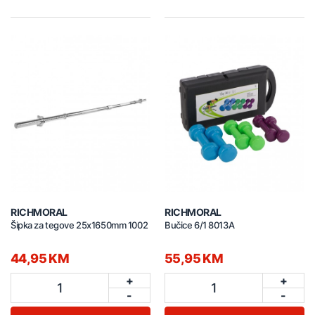
RICHMORAL
RICHMORAL
Šipka za tegove 25x1650mm 1002
Bučice 6/1 8013A
44,95 KM
55,95 KM
+
+
1
1
-
-