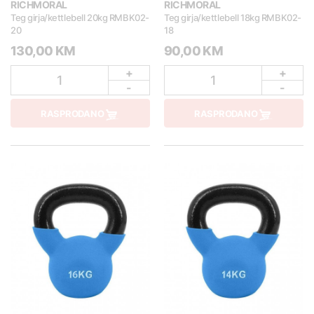
RICHMORAL
RICHMORAL
Teg girja/kettlebell 20kg RMBK02-
Teg girja/kettlebell 18kg RMBK02-
20
18
130,00 KM
90,00 KM
+
+
1
1
-
-
RASPRODANO
RASPRODANO