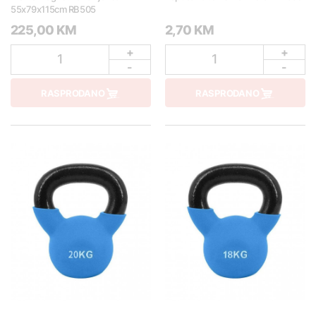
55x79x115cm RB505
225,00 KM
2,70 KM
+
+
1
1
-
-
RASPRODANO
RASPRODANO