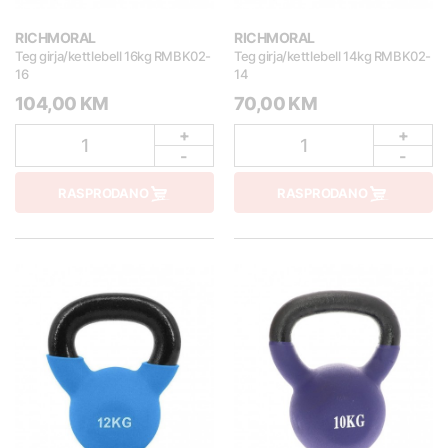
RICHMORAL
RICHMORAL
Teg girja/kettlebell 16kg RMBK02-
Teg girja/kettlebell 14kg RMBK02-
16
14
104,00 KM
70,00 KM
+
+
1
1
-
-
RASPRODANO
RASPRODANO