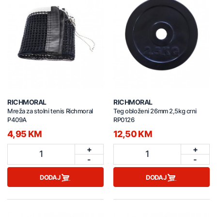
RICHMORAL
RICHMORAL
Mreža za stolni tenis Richmoral
Teg obloženi 26mm 2,5kg crni
P409A
RP0126
4,95 KM
12,50 KM
+
+
1
1
-
-
DODAJ
DODAJ