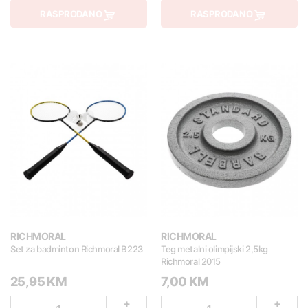
RASPRODANO
RASPRODANO
RICHMORAL
RICHMORAL
Set za badminton Richmoral B223
Teg metalni olimpijski 2,5kg
Richmoral 2015
25,95 KM
7,00 KM
+
+