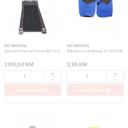
RICHMORAL
RICHMORAL
Sportska traka za trčanje RM7LCD
Rukavice za vježbanje JY-SG200B
1.155,00 KM
2,95 KM
+
+
1
1
-
-
RASPRODANO
RASPRODANO