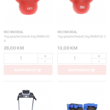
RICHMORAL
RICHMORAL
Teg girja/kettlebell 4kg RMBK02-
Teg girja/kettlebell 2kg RMBK02-2
4
26,00 KM
13,00 KM
+
+
1
1
-
-
RASPRODANO
RASPRODANO