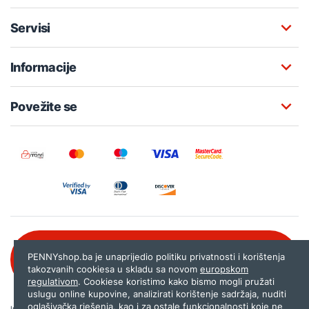
Servisi
Informacije
Povežite se
Besplatna korisnička podrška:
PENNYshop.ba je unaprijedio politiku privatnosti i korištenja
080 020 261
takozvanih cookiesa u skladu sa novom
europskom
regulativom
. Cookiese koristimo kako bismo mogli pružati
uslugu online kupovine, analizirati korištenje sadržaja, nuditi
oglašivačka rješenja, kao i za ostale funkcionalnosti koje ne
Internet trgovina PENNYshop.ba nastoji objavljivati samo provjerene i pravilne