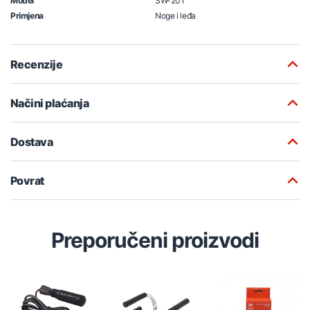
Model
SW-201
Primjena
Noge i leđa
Recenzije
Načini plaćanja
Dostava
Povrat
Preporučeni proizvodi