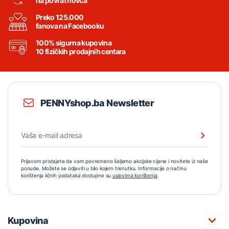
na povrat novca
Preko 125.000
fanova na Facebooku
100% sigurna kupovina
10 fizičkih prodajnih centara
PENNYshop.ba Newsletter
Prijavom pristajete da vam povremeno šaljemo akcijske cijene i novitete iz naše
ponude. Možete se odjaviti u bilo kojem trenutku. Informacije o načinu
korištenja ličnih podataka dostupne su
uslovima korištenja
.
Kupovina