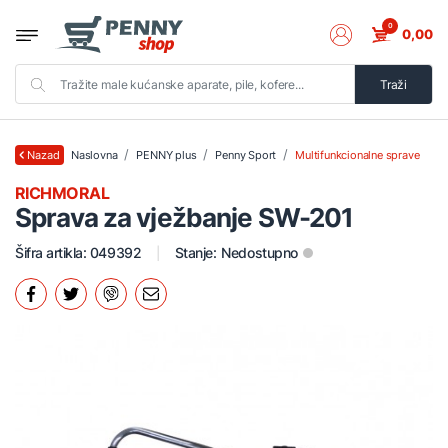
0
0,00
Traži
Naslovna
PENNY plus
Penny Sport
Multifunkcionalne sprave
Nazad
RICHMORAL
Sprava za vježbanje SW-201
Šifra artikla: 049392
Stanje:
Nedostupno