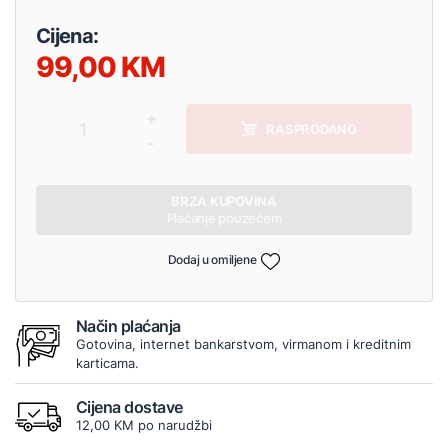
Cijena:
99,00
+
1
RASPRODANO
-
BRZA KUPOVINA
Plaćanje pouzećem
Dodaj u omiljene
Način plaćanja
Gotovina, internet bankarstvom, virmanom i kreditnim
karticama.
Cijena dostave
12,00 KM po narudžbi