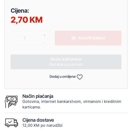
Cijena:
2,70
+
1
RASPRODANO
-
BRZA KUPOVINA
Plaćanje pouzećem
Dodaj u omiljene
Način plaćanja
Gotovina, internet bankarstvom, virmanom i kreditnim
karticama.
Cijena dostave
12,00 KM po narudžbi