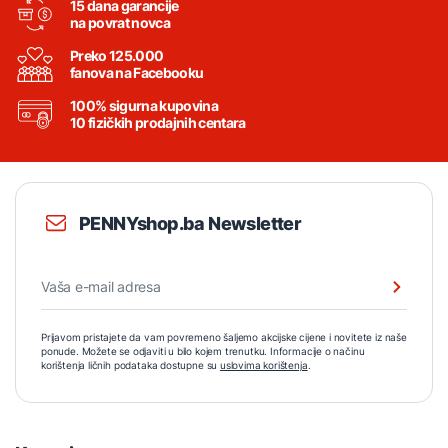
15 dana garancije
na povrat novca
Preko 125.000
fanova na Facebooku
100% sigurna kupovina
10 fizičkih prodajnih centara
PENNYshop.ba Newsletter
Prijavom pristajete da vam povremeno šaljemo akcijske cijene i novitete iz naše
ponude. Možete se odjaviti u bilo kojem trenutku. Informacije o načinu
korištenja ličnih podataka dostupne su
uslovima korištenja
.