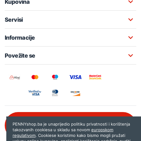
Kupovina
Servisi
Informacije
Povežite se
Besplatna korisnička podrška:
PENNYshop.ba je unaprijedio politiku privatnosti i korištenja
080 020 261
takozvanih cookiesa u skladu sa novom
europskom
regulativom
. Cookiese koristimo kako bismo mogli pružati