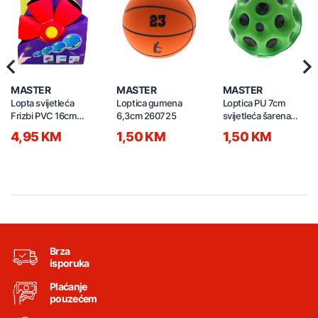
Previous
Nex
MASTER
MASTER
MASTER
Lopta svijetleća
Loptica gumena
Loptica PU 7cm
Frizbi PVC 16cm
6,3cm 260725
svijetleća šarena
260726
260724
4,95 KM
1,50 KM
1,50 KM
Brza
isporuka
Plaćanje
pouzećem