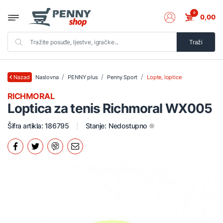
0
0,00
Traži
Naslovna
PENNY plus
Penny Sport
Lopte, loptice
Nazad
RICHMORAL
Loptica za tenis Richmoral WX005
Šifra artikla: 186795
Stanje:
Nedostupno