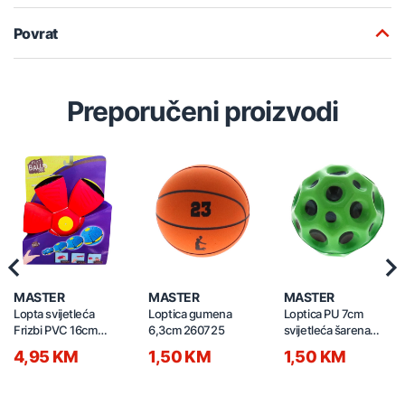
Povrat
Preporučeni proizvodi
Previous
Nex
MASTER
MASTER
MASTER
Lopta svijetleća
Loptica gumena
Loptica PU 7cm
Frizbi PVC 16cm
6,3cm 260725
svijetleća šarena
260726
260724
4,95 KM
1,50 KM
1,50 KM