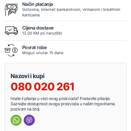
Način plaćanja
Gotovina, internet bankarstvom, virmanom i kreditnim
karticama.
Cijena dostave
12,00 KM po narudžbi
Povrat robe
Moguć unutar 15 dana
Nazovi i kupi
080 020 261
Imate li pitanje u vezi ovog proizvoda? Postavite pitanje.
Saznajte dostupnost ovoga proizvoda u našim trgovinama
pozivom na broj.