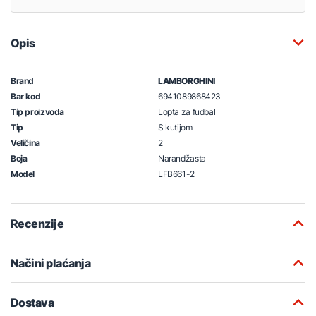
Opis
Brand
LAMBORGHINI
Bar kod
6941089868423
Tip proizvoda
Lopta za fudbal
Tip
S kutijom
Veličina
2
Boja
Narandžasta
Model
LFB661-2
Recenzije
Načini plaćanja
Dostava