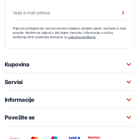
Prijavom pristajete da vam povremeno šaljemo akcijske cijene i novitete iz naše
ponude. Možete se odjaviti u bilo kojem trenutku. Informacije o načinu
korištenja ličnih podataka dostupne su
uslovima korištenja
.
Kupovina
Servisi
Informacije
Povežite se