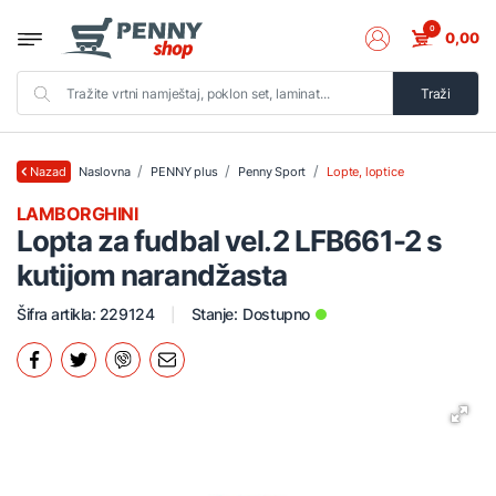
0
0,00
Traži
Naslovna
PENNY plus
Penny Sport
Lopte, loptice
Nazad
LAMBORGHINI
Lopta za fudbal vel.2 LFB661-2 s
kutijom narandžasta
Šifra artikla: 229124
Stanje:
Dostupno