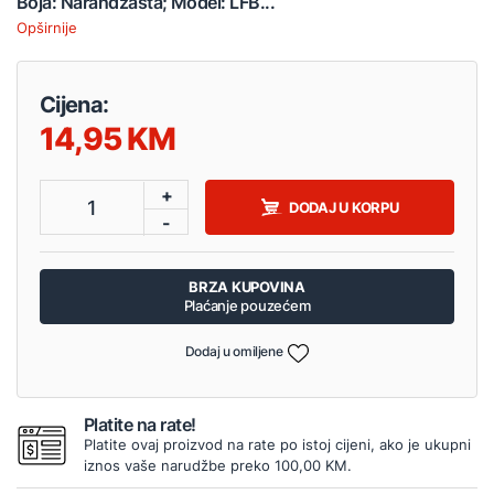
Boja: Narandžasta; Model: LFB...
Opširnije
Cijena:
14,95
+
1
DODAJ U KORPU
-
BRZA KUPOVINA
Plaćanje pouzećem
Dodaj u omiljene
Platite na rate!
Platite ovaj proizvod na rate po istoj cijeni, ako je ukupni
iznos vaše narudžbe preko 100,00 KM.