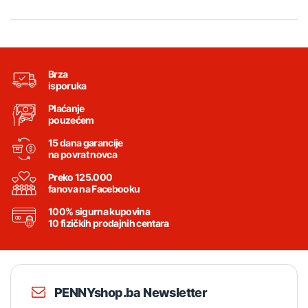
Brza
isporuka
Plaćanje
pouzećem
15 dana garancije
na povrat novca
Preko 125.000
fanova na Facebooku
100% sigurna kupovina
10 fizičkih prodajnih centara
PENNYshop.ba Newsletter