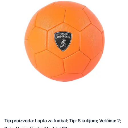
Tip proizvoda: Lopta za fudbal; Tip: S kutijom; Veličina: 2;