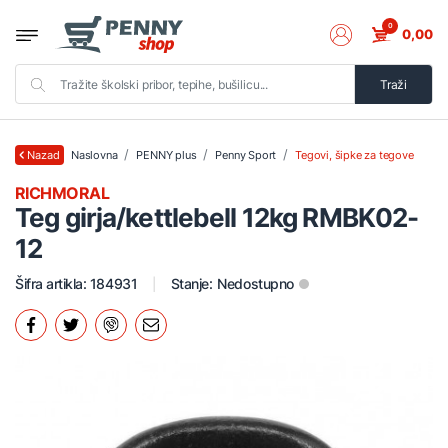
0
0,00
Traži
Naslovna
PENNY plus
Penny Sport
Tegovi, šipke za tegove
Nazad
RICHMORAL
Teg girja/kettlebell 12kg RMBK02-
12
Šifra artikla: 184931
Stanje:
Nedostupno