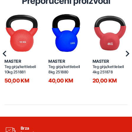
Preporučeni proizvodi
Previous
Nex
MASTER
MASTER
MASTER
Teg girja/kettlebell
Teg girja/kettlebell
Teg girja/kettlebell
10kg 251881
8kg 251880
4kg 251878
50,00 KM
40,00 KM
20,00 KM
Brza