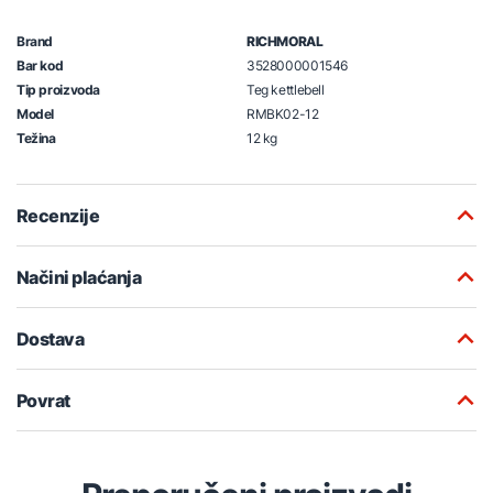
Brand
RICHMORAL
Bar kod
3528000001546
Tip proizvoda
Teg kettlebell
Model
RMBK02-12
Težina
12 kg
Recenzije
Načini plaćanja
Dostava
Povrat