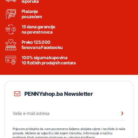
isporuka
Plaćanje
pouzećem
15 dana garancije
na povrat novca
Preko 125.000
fanova na Facebooku
100% sigurna kupovina
10 fizičkih prodajnih centara
PENNYshop.ba Newsletter
Prijavom pristajete da vam povremeno šaljemo akcijske cijene i novitete iz naše
ponude. Možete se odjaviti u bilo kojem trenutku. Informacije o načinu
korištenja ličnih podataka dostupne su
uslovima korištenja
.