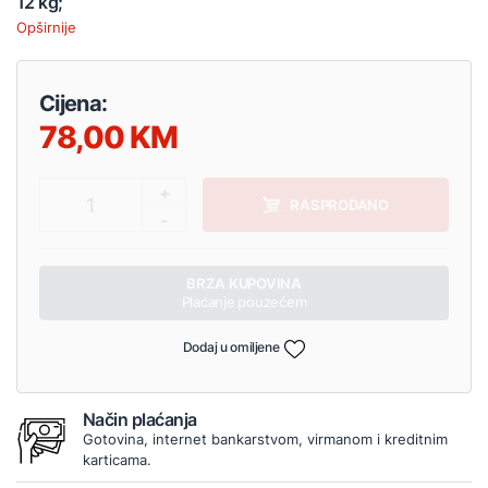
12 kg;
Opširnije
Cijena:
78,00
+
1
RASPRODANO
-
BRZA KUPOVINA
Plaćanje pouzećem
Dodaj u omiljene
Način plaćanja
Gotovina, internet bankarstvom, virmanom i kreditnim
karticama.