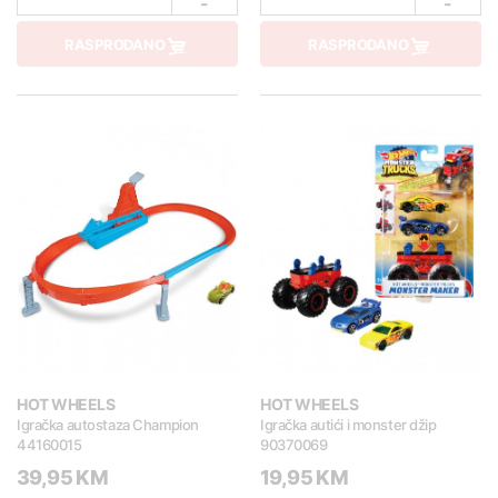
-
-
RASPRODANO
RASPRODANO
HOT WHEELS
HOT WHEELS
Igračka autostaza Champion
Igračka autići i monster džip
44160015
90370069
39,95 KM
19,95 KM