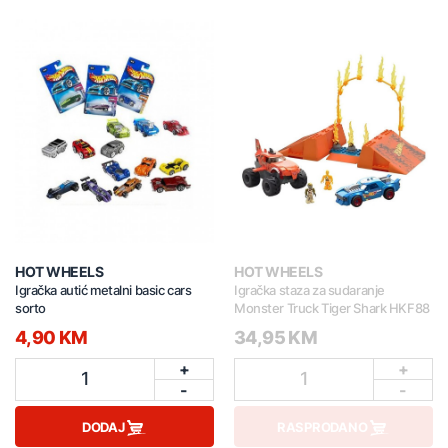
HOT WHEELS
HOT WHEELS
Igračka autić metalni basic cars
Igračka staza za sudaranje
sorto
Monster Truck Tiger Shark HKF88
4,90 KM
34,95 KM
+
+
1
1
-
-
DODAJ
RASPRODANO