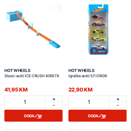
HOT WHEELS
HOT WHEELS
Staza i autić ICE CRUSH 406578
Igračka autić 5/1 01806
41,95 KM
22,90 KM
+
+
1
1
-
-
DODAJ
DODAJ