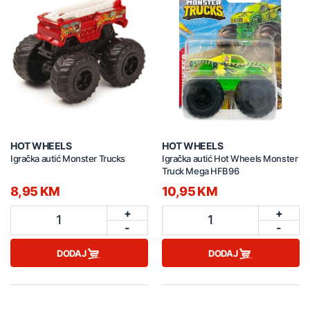
HOT WHEELS
HOT WHEELS
Igračka autić Monster Trucks
Igračka autić Hot Wheels Monster
Truck Mega HFB96
8,95 KM
10,95 KM
+
+
1
1
-
-
DODAJ
DODAJ