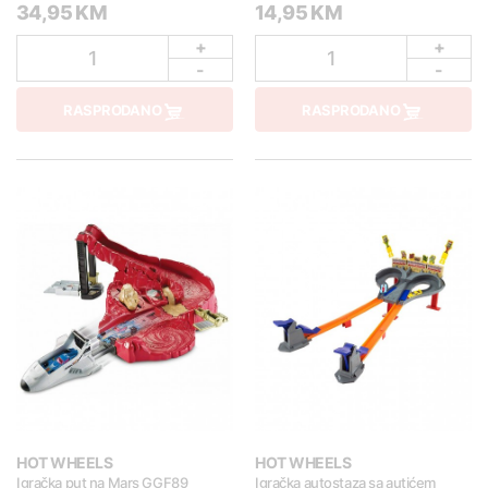
34,95 KM
14,95 KM
+
+
1
1
-
-
RASPRODANO
RASPRODANO
HOT WHEELS
HOT WHEELS
Igračka put na Mars GGF89
Igračka autostaza sa autićem