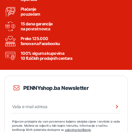
Plaćanje
pouzećem
15 dana garancije
na povrat novca
Preko 125.000
fanova na Facebooku
100% sigurna kupovina
10 fizičkih prodajnih centara
PENNYshop.ba Newsletter
Prijavom pristajete da vam povremeno šaljemo akcijske cijene i novitete iz naše
ponude. Možete se odjaviti u bilo kojem trenutku. Informacije o načinu
korištenja ličnih podataka dostupne su
uslovima korištenja
.