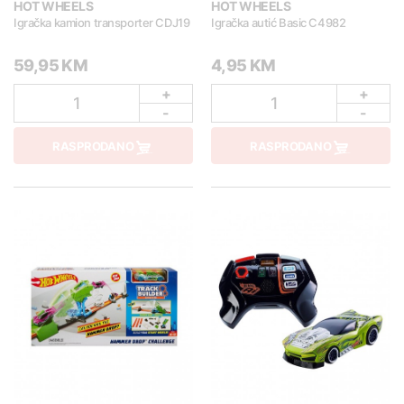
HOT WHEELS
HOT WHEELS
Igračka kamion transporter CDJ19
Igračka autić Basic C4982
59,95 KM
4,95 KM
+
+
1
1
-
-
RASPRODANO
RASPRODANO