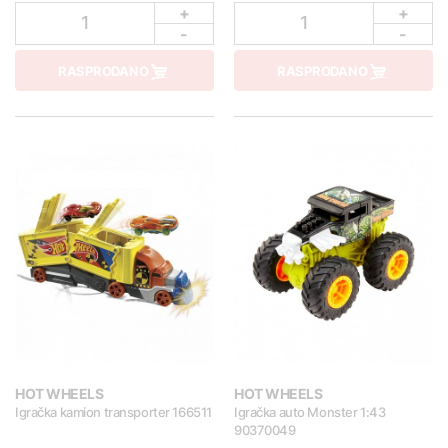
+
+
1
1
-
-
RASPRODANO
RASPRODANO
HOT WHEELS
HOT WHEELS
Igračka kamion transporter 166511
Igračka auto Monster 1:43
90370049