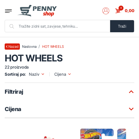
0
0,00
Traži
Naslovna
HOT WHEELS
Nazad
HOT WHEELS
22 proizvoda
Sortiraj po:
Naziv
Cijena
Filtriraj
Cijena