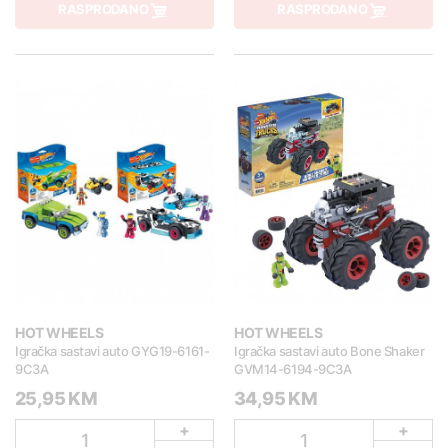
RASPRODANO
RASPRODANO
HOT WHEELS
HOT WHEELS
Igračka sastavi auto GYG19-6161-
Igračka sastavi auto Bone Shaker
9C3A
GVM14-6194-9C3A
25,95 KM
34,95 KM
+
+
1
1