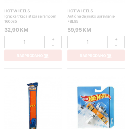
HOT WHEELS
HOT WHEELS
Igračka trkaća staza sa rampom
Autić na daljinsko upravljanje
160085
FBL85
32,90 KM
59,95 KM
+
+
1
1
-
-
RASPRODANO
RASPRODANO