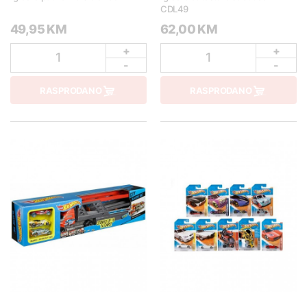
CDL49
49,95 KM
62,00 KM
+
+
1
1
-
-
RASPRODANO
RASPRODANO