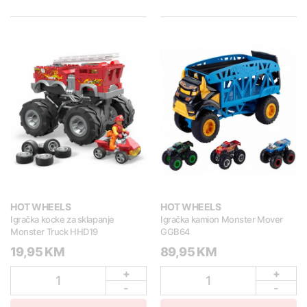
HOT WHEELS
HOT WHEELS
Igračka kocke za sklapanje
Igračka kamion Monster Mover
Monster Truck HHD19
GGB64
19,95 KM
89,95 KM
+
+
1
1
-
-