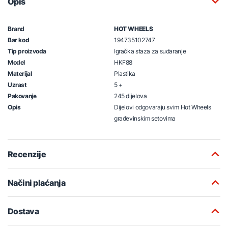
Opis
Brand
HOT WHEELS
Bar kod
194735102747
Tip proizvoda
Igračka staza za sudaranje
Model
HKF88
Materijal
Plastika
Uzrast
5 +
Pakovanje
245 dijelova
Opis
Dijelovi odgovaraju svim Hot Wheels
građevinskim setovima
Recenzije
Načini plaćanja
Dostava