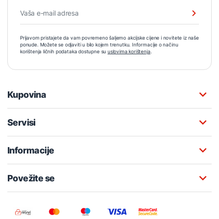
Prijavom pristajete da vam povremeno šaljemo akcijske cijene i novitete iz naše
ponude. Možete se odjaviti u bilo kojem trenutku. Informacije o načinu
korištenja ličnih podataka dostupne su
uslovima korištenja
.
Kupovina
Servisi
Informacije
Povežite se