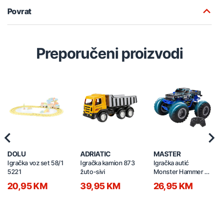
Povrat
Preporučeni proizvodi
Previous
Nex
DOLU
ADRIATIC
MASTER
Igračka voz set 58/1
Igračka kamion 873
Igračka autić
5221
žuto-sivi
Monster Hammer na
daljinski 19cm
20,95 KM
39,95 KM
26,95 KM
21790029