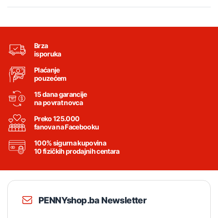
Brza
isporuka
Plaćanje
pouzećem
15 dana garancije
na povrat novca
Preko 125.000
fanova na Facebooku
100% sigurna kupovina
10 fizičkih prodajnih centara
PENNYshop.ba Newsletter