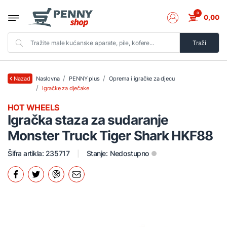
0
0,00
Traži
Naslovna
PENNY plus
Oprema i igračke za djecu
Nazad
Igračke za dječake
HOT WHEELS
Igračka staza za sudaranje
Monster Truck Tiger Shark HKF88
Šifra artikla: 235717
Stanje:
Nedostupno