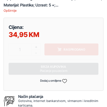
Materijal: Plastika; Uzrast: 5 +;...
Opširnije
Cijena:
34,95
+
1
RASPRODANO
-
BRZA KUPOVINA
Plaćanje pouzećem
Dodaj u omiljene
Način plaćanja
Gotovina, internet bankarstvom, virmanom i kreditnim
karticama.