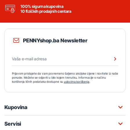
100% sigurna kupovina
10 fizičkih prodajnih centara
PENNYshop.ba Newsletter
Prijavom pristajete da vam povremeno šaljemo akcijske cijene i novitete iz naše
ponude. Možete se odjaviti u bilo kojem trenutku. Informacije o načinu
korištenja ličnih podataka dostupne su
uslovima korištenja
.
Kupovina
Servisi