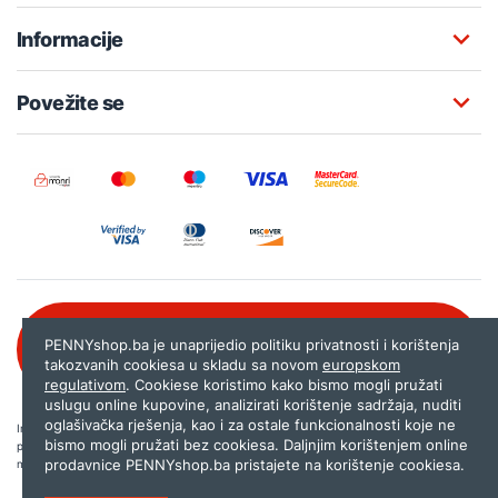
Informacije
Povežite se
Besplatna korisnička podrška:
PENNYshop.ba je unaprijedio politiku privatnosti i korištenja
080 020 261
takozvanih cookiesa u skladu sa novom
europskom
regulativom
. Cookiese koristimo kako bismo mogli pružati
uslugu online kupovine, analizirati korištenje sadržaja, nuditi
oglašivačka rješenja, kao i za ostale funkcionalnosti koje ne
Internet trgovina PENNYshop.ba nastoji objavljivati samo provjerene i pravilne
bismo mogli pružati bez cookiesa. Daljnjim korištenjem online
podatke. Ako na našoj stranici otkrijete neistinite, odnosno neadekvatne informacije,
prodavnice PENNYshop.ba pristajete na korištenje cookiesa.
molimo vas da nam to javite na
shop@pennyplus.com
.