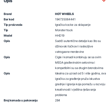
Opis
Brand
HOT WHEELS
Bar kod
194735064441
Tip proizvoda
Igračka kocke za sklapanje
Tip
Monster truck
Model
HHD19
Opis
Sadrži autentične detalje kao što su
džinovski točkovi i rastezljive
vatrogasne merdevine
Opis
Cigle i komadi kombinuju se sa svim
MEGA građevinskim setovima i
kompatibilni su sa drugim brendovima
Opis
Idealna za uzrast od 5 i više godina, ova
igračka za građenje pruža iskustva
gradnje i igranja koja pomažu u razvoju
kreativnosti i vještina rješavanja
problema
Broj komada u pakovanju
284