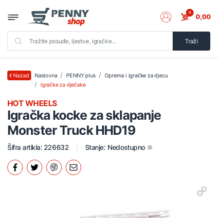
0
0,00
Traži
Naslovna
PENNY plus
Oprema i igračke za djecu
Nazad
Igračke za dječake
HOT WHEELS
Igračka kocke za sklapanje
Monster Truck HHD19
Šifra artikla: 226632
Stanje:
Nedostupno