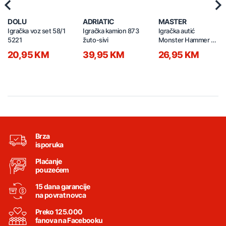
Previous
Nex
DOLU
ADRIATIC
MASTER
Igračka voz set 58/1
Igračka kamion 873
Igračka autić
5221
žuto-sivi
Monster Hammer na
daljinski 19cm
20,95 KM
39,95 KM
26,95 KM
21790029
Brza
isporuka
Plaćanje
pouzećem
15 dana garancije
na povrat novca
Preko 125.000
fanova na Facebooku