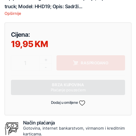
truck; Model: HHD19; Opis: Sadrži...
Opširnije
Cijena:
19,95
+
1
RASPRODANO
-
BRZA KUPOVINA
Plaćanje pouzećem
Dodaj u omiljene
Način plaćanja
Gotovina, internet bankarstvom, virmanom i kreditnim
karticama.