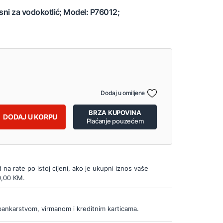
usni za vodokotlić; Model: P76012;
Dodaj u omiljene
BRZA KUPOVINA
DODAJ U KORPU
Plaćanje pouzećem
d na rate po istoj cijeni, ako je ukupni iznos vaše
0,00 KM.
bankarstvom, virmanom i kreditnim karticama.