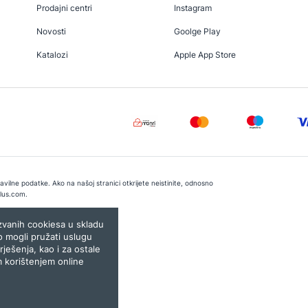
Prodajni centri
Instagram
Novosti
Goolge Play
Katalozi
Apple App Store
vilne podatke. Ako na našoj stranici otkrijete neistinite, odnosno
lus.com
.
e:
Lampa.ba
ozvanih cookiesa u skladu
o mogli pružati uslugu
rješenja, kao i za ostale
m korištenjem online