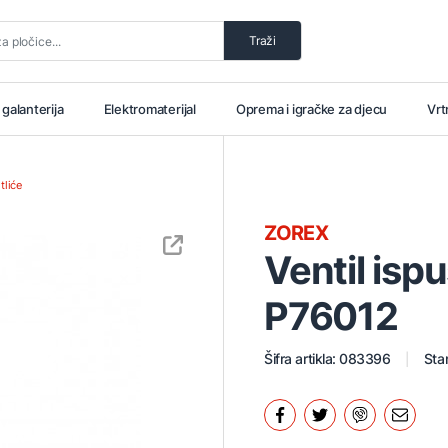
Traži
i galanterija
Elektromaterijal
Oprema i igračke za djecu
Vrt
liće
ZOREX
Ventil isp
P76012
Šifra artikla: 083396
Stan