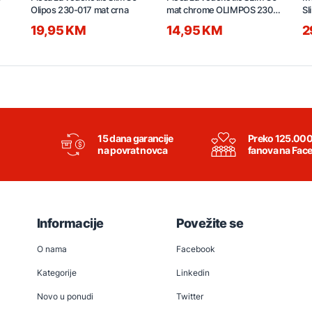
Olipos 230-017 mat crna
mat chrome OLIMPOS 230-
Sl
001
19,95 KM
14,95 KM
2
15 dana garancije
Preko 125.00
na povrat novca
fanova na Fac
Informacije
Povežite se
O nama
Facebook
Kategorije
Linkedin
Novo u ponudi
Twitter