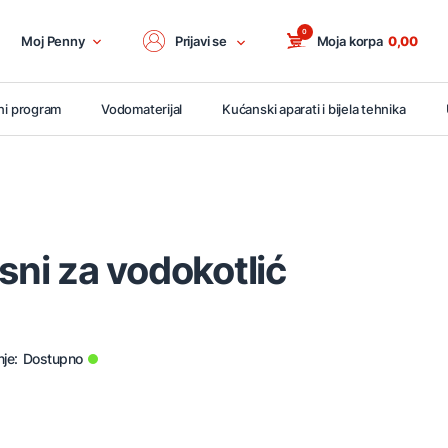
0
Moj Penny
Prijavi se
Moja korpa
0,00
ni program
Vodomaterijal
Kućanski aparati i bijela tehnika
usni za vodokotlić
je:
Dostupno