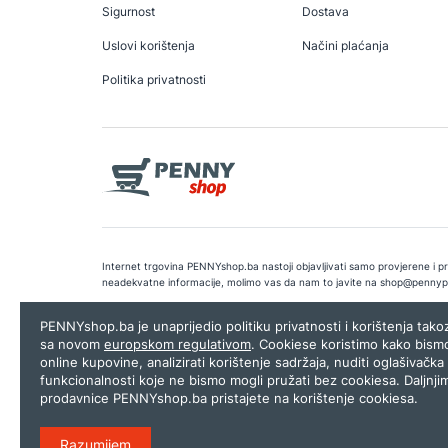
Sigurnost
Dostava
Uslovi korištenja
Načini plaćanja
Politika privatnosti
Internet trgovina PENNYshop.ba nastoji objavljivati samo provjerene i pra
neadekvatne informacije, molimo vas da nam to javite na
shop@pennyp
Copyright © 2026.
Penny plus d.o.o. Sarajevo
.
Dizajn i programiranj
PENNYshop.ba je unaprijedio politiku privatnosti i korištenja tak
sa novom
europskom regulativom
. Cookiese koristimo kako bism
online kupovine, analizirati korištenje sadržaja, nuditi oglašivačka 
funkcionalnosti koje ne bismo mogli pružati bez cookiesa. Daljnji
prodavnice PENNYshop.ba pristajete na korištenje cookiesa.
Razumijem