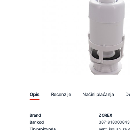
Opis
Recenzije
Načini plaćanja
D
Brand
ZOREX
Bar kod
3871918000843
Tip proizvoda
Ventil ispusni za 