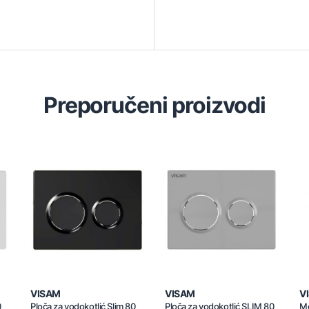
Preporučeni proizvodi
VISAM
VISAM
V
0
Ploča za vodokotlić Slim 80
Ploča za vodokotlić SLIM 80
Me