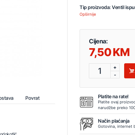
Tip proizvoda: Ventil isp
Opširnije
Cijena:
7,50
+
1
-
Platite na rate!
ostava
Povrat
Platite ovaj proizvo
narudžbe preko 10
Način plaćanja
Gotovina, internet 
vodokotlić