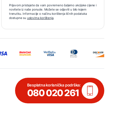
Prijavom pristajete da vam povremeno šaljemo akcijske cijene i
novitete iz naše ponude. Možete se odjaviti u bilo kojem
trenutku. Informacije o načinu korištenja ličnih podataka
dostupne su
uslovima korištenja
.
Besplatna korisnička podrška:
080 020 261