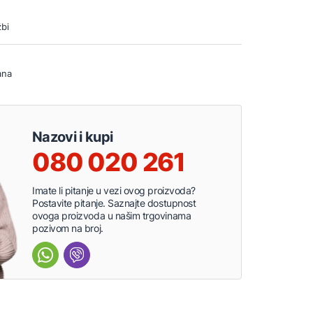
bi
ana
Nazovi i kupi
080 020 261
Imate li pitanje u vezi ovog proizvoda?
Postavite pitanje. Saznajte dostupnost
ovoga proizvoda u našim trgovinama
pozivom na broj.