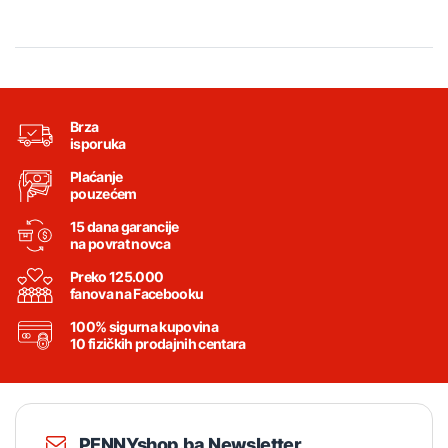
Brza
isporuka
Plaćanje
pouzećem
15 dana garancije
na povrat novca
Preko 125.000
fanova na Facebooku
100% sigurna kupovina
10 fizičkih prodajnih centara
PENNYshop.ba Newsletter