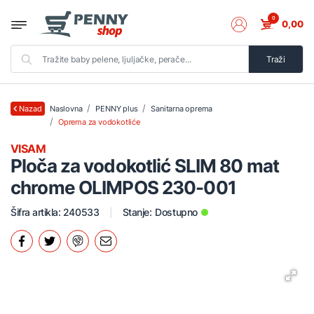
0
0,00
Traži
Naslovna
PENNY plus
Sanitarna oprema
Nazad
Oprema za vodokotliće
VISAM
Ploča za vodokotlić SLIM 80 mat
chrome OLIMPOS 230-001
Šifra artikla: 240533
Stanje:
Dostupno