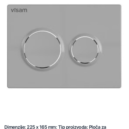
Dimenzije: 225 x 165 mm; Tip proizvoda: Ploča za