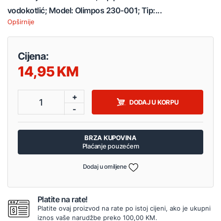
vodokotlić; Model: Olimpos 230-001; Tip:...
Opširnije
Cijena:
14,95
+
1
DODAJ U KORPU
-
BRZA KUPOVINA
Plaćanje pouzećem
Dodaj u omiljene
Platite na rate!
Platite ovaj proizvod na rate po istoj cijeni, ako je ukupni
iznos vaše narudžbe preko 100,00 KM.