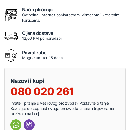
Način plaćanja
Gotovina, internet bankarstvom, virmanom i kreditnim
karticama.
Cijena dostave
12,00 KM po narudžbi
Povrat robe
Moguć unutar 15 dana
Nazovi i kupi
080 020 261
Imate li pitanje u vezi ovog proizvoda? Postavite pitanje.
Saznajte dostupnost ovoga proizvoda u našim trgovinama
pozivom na broj.