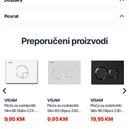
Povrat
Preporučeni proizvodi
Previous
Nex
VISAM
VISAM
VISAM
Ploča za vodokotlić
Ploča za vodokotlić
Ploča za vodokotlić
Slim 80 Didim 223-
Slim 80 Olipos 230-
Slim 80 Olipos 230-
003 bijela
003 bijela
017 mat crna
9,95 KM
9,95 KM
19,95 KM