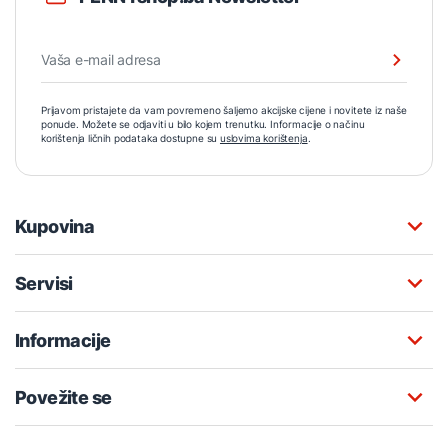
Prijavom pristajete da vam povremeno šaljemo akcijske cijene i novitete iz naše
ponude. Možete se odjaviti u bilo kojem trenutku. Informacije o načinu
korištenja ličnih podataka dostupne su
uslovima korištenja
.
Kupovina
Servisi
Informacije
Povežite se