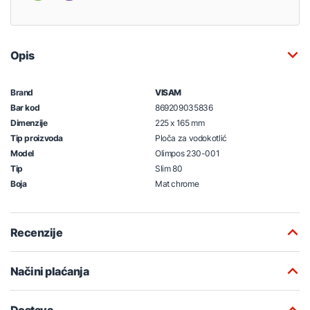
Opis
Brand
VISAM
Bar kod
869209035836
Dimenzije
225 x 165 mm
Tip proizvoda
Ploča za vodokotlić
Model
Olimpos 230-001
Tip
Slim 80
Boja
Mat chrome
Recenzije
Načini plaćanja
Dostava