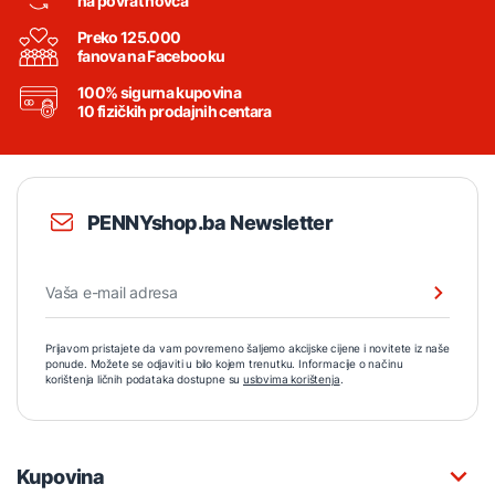
na povrat novca
Preko 125.000
fanova na Facebooku
100% sigurna kupovina
10 fizičkih prodajnih centara
PENNYshop.ba Newsletter
Prijavom pristajete da vam povremeno šaljemo akcijske cijene i novitete iz naše
ponude. Možete se odjaviti u bilo kojem trenutku. Informacije o načinu
korištenja ličnih podataka dostupne su
uslovima korištenja
.
Kupovina