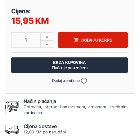
Cijena:
15,95
+
1
DODAJ U KORPU
-
BRZA KUPOVINA
Plaćanje pouzećem
Dodaj u omiljene
Način plaćanja
Gotovina, internet bankarstvom, virmanom i kreditnim
karticama.
Cijena dostave
12,00 KM po narudžbi