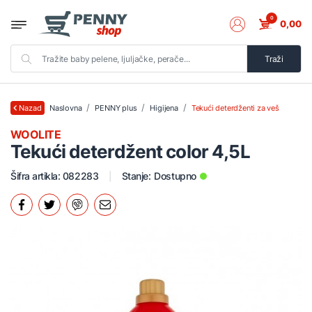
0
0,00
Traži
Naslovna
PENNY plus
Higijena
Tekući deterdženti za veš
Nazad
WOOLITE
Tekući deterdžent color 4,5L
Šifra artikla: 082283
Stanje:
Dostupno