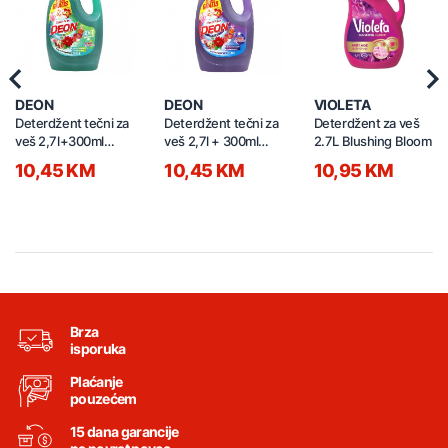
Previous
Nex
DEON
DEON
VIOLETA
Deterdžent tečni za
Deterdžent tečni za
Deterdžent za veš
veš 2,7l+300ml
veš 2,7l + 300ml
2.7L Blushing Bloom
Green Color
Violet Color
10,45 KM
10,45 KM
10,95 KM
Brza
isporuka
Plaćanje
pouzećem
15 dana garancije