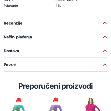
Bar kod
8592326009512
Pakovanje
4,5L
Recenzije
Načini plaćanja
Dostava
Povrat
Preporučeni proizvodi