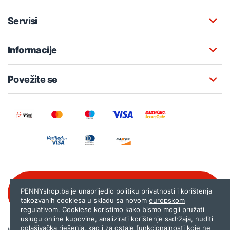
Servisi
Informacije
Povežite se
Besplatna korisnička podrška:
PENNYshop.ba je unaprijedio politiku privatnosti i korištenja
080 020 261
takozvanih cookiesa u skladu sa novom
europskom
regulativom
. Cookiese koristimo kako bismo mogli pružati
uslugu online kupovine, analizirati korištenje sadržaja, nuditi
oglašivačka rješenja, kao i za ostale funkcionalnosti koje ne
Internet trgovina PENNYshop.ba nastoji objavljivati samo provjerene i pravilne