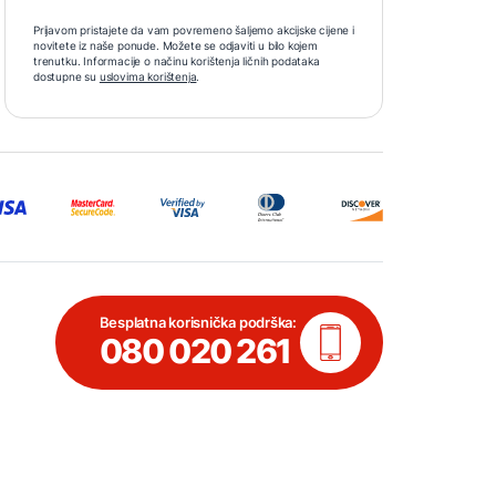
Prijavom pristajete da vam povremeno šaljemo akcijske cijene i
novitete iz naše ponude. Možete se odjaviti u bilo kojem
trenutku. Informacije o načinu korištenja ličnih podataka
dostupne su
uslovima korištenja
.
Besplatna korisnička podrška:
080 020 261