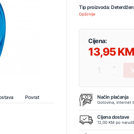
Tip proizvoda: Deterdžent 
Opširnije
Cijena:
13,95
+
1
-
Način plaćanja
ostava
Povrat
Gotovina, internet 
Cijena dostave
12,00 KM po narudž