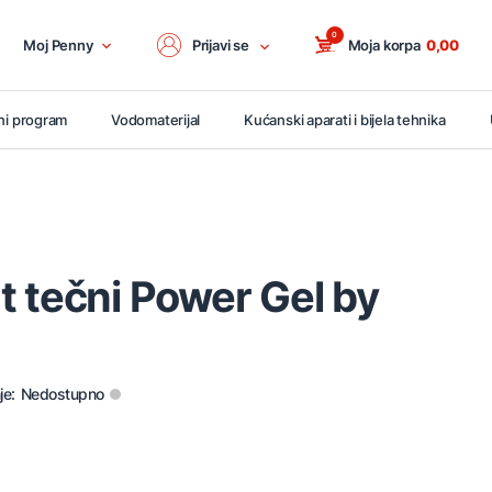
0
Moj Penny
Prijavi se
Moja korpa
0,00
ni program
Vodomaterijal
Kućanski aparati i bijela tehnika
 tečni Power Gel by
je:
Nedostupno