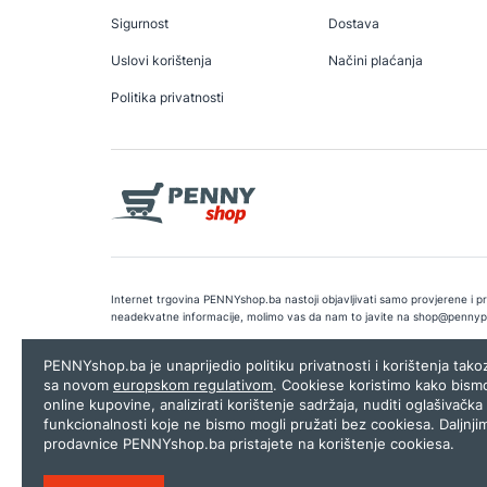
Sigurnost
Dostava
Uslovi korištenja
Načini plaćanja
Politika privatnosti
Internet trgovina PENNYshop.ba nastoji objavljivati samo provjerene i pra
neadekvatne informacije, molimo vas da nam to javite na
shop@pennyp
Copyright © 2026.
Penny plus d.o.o. Sarajevo
.
Dizajn i programiranj
PENNYshop.ba je unaprijedio politiku privatnosti i korištenja tak
sa novom
europskom regulativom
. Cookiese koristimo kako bism
online kupovine, analizirati korištenje sadržaja, nuditi oglašivačka 
funkcionalnosti koje ne bismo mogli pružati bez cookiesa. Daljnji
prodavnice PENNYshop.ba pristajete na korištenje cookiesa.