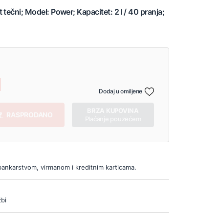
tečni; Model: Power; Kapacitet: 2 l / 40 pranja;
Dodaj u omiljene
BRZA KUPOVINA
RASPRODANO
Plaćanje pouzećem
bankarstvom, virmanom i kreditnim karticama.
bi