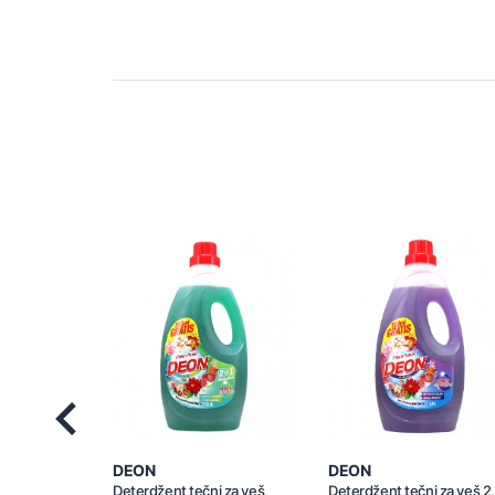
Previous
DEON
DEON
Deterdžent tečni za veš
Deterdžent tečni za veš 2,