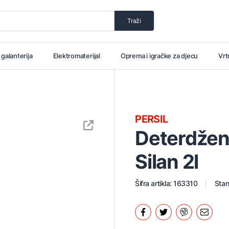
Traži
i galanterija
Elektromaterijal
Oprema i igračke za djecu
Vrt
PERSIL
Deterdžent
Silan 2l
Šifra artikla: 163310
Stan