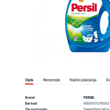
Opis
Recenzije
Načini plaćanja
D
Brand
PERSIL
Bar kod
9000101318555
Tip proizvoda
Deterdžent tečni