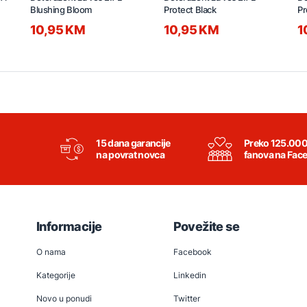
Blushing Bloom
Protect Black
Pr
10,95 KM
10,95 KM
1
15 dana garancije
Preko 125.00
na povrat novca
fanova na Fac
Informacije
Povežite se
O nama
Facebook
Kategorije
Linkedin
Novo u ponudi
Twitter