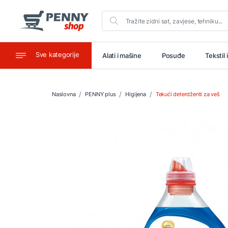
Sve kategorije
aštitu
Ugostiteljstvo
Alati i mašine
Posuđe
Tekstil 
Naslovna
PENNY plus
Higijena
Tekući deterdženti za veš