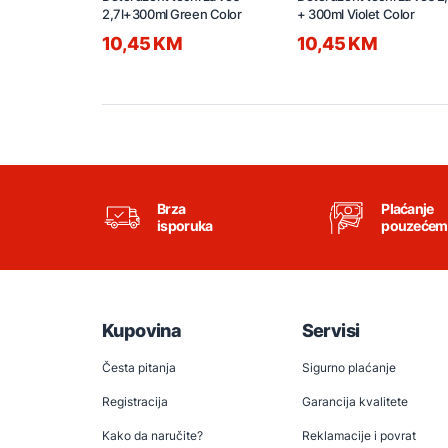
2,7l+300ml Green Color
+ 300ml Violet Color
10,45 KM
10,45 KM
Brza
Plaćanje
isporuka
pouzećem
Kupovina
Servisi
Česta pitanja
Sigurno plaćanje
Registracija
Garancija kvalitete
Kako da naručite?
Reklamacije i povrat