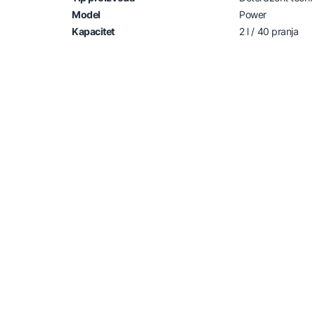
Model
Power
Kapacitet
2 l / 40 pranja