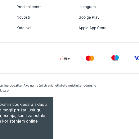
Prodajni centri
Instagram
Novosti
Goolge Play
Katalozi
Apple App Store
vilne podatke. Ako na našoj stranici otkrijete neistinite, odnosno
lus.com
.
e:
Lampa.ba
ozvanih cookiesa u skladu
o mogli pružati uslugu
rješenja, kao i za ostale
m korištenjem online