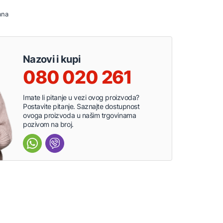
ana
Nazovi i kupi
080 020 261
Imate li pitanje u vezi ovog proizvoda?
Postavite pitanje. Saznajte dostupnost
ovoga proizvoda u našim trgovinama
pozivom na broj.