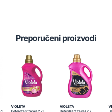
Preporučeni proizvodi
VIOLETA
VIOLETA
V
7l
Deterdžent za veš 2.7L
Deterdžent za veš 2.7L
De