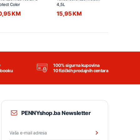
otect Color
4,5L
4,5L
0,95 KM
15,95 KM
15,95 K
0
100% sigurna kupovina
ebooku
10 fizičkih prodajnih centara
PENNYshop.ba Newsletter