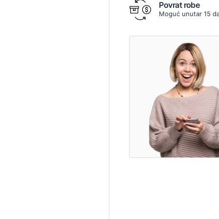
Povrat robe
Moguć unutar 15 d