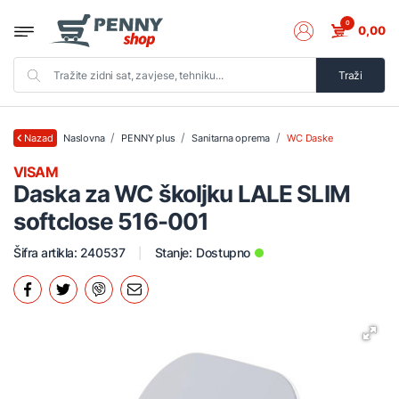
0
0,00
Traži
Naslovna
PENNY plus
Sanitarna oprema
WC Daske
Nazad
VISAM
Daska za WC školjku LALE SLIM
softclose 516-001
Šifra artikla: 240537
Stanje:
Dostupno