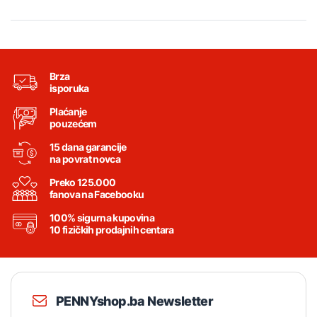
Brza
isporuka
Plaćanje
pouzećem
15 dana garancije
na povrat novca
Preko 125.000
fanova na Facebooku
100% sigurna kupovina
10 fizičkih prodajnih centara
PENNYshop.ba Newsletter