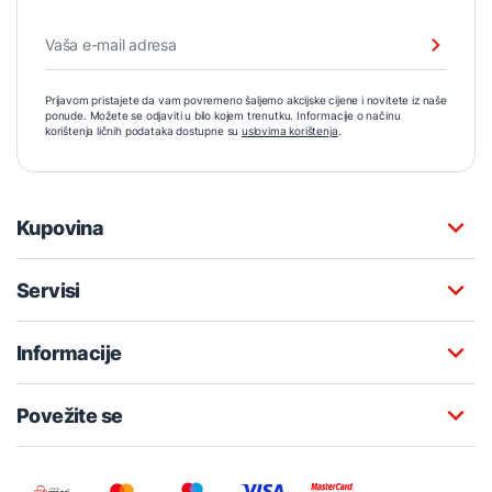
Prijavom pristajete da vam povremeno šaljemo akcijske cijene i novitete iz naše
ponude. Možete se odjaviti u bilo kojem trenutku. Informacije o načinu
korištenja ličnih podataka dostupne su
uslovima korištenja
.
Kupovina
Servisi
Informacije
Povežite se