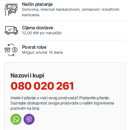
Način plaćanja
Gotovina, internet bankarstvom, virmanom i kreditnim
karticama.
Cijena dostave
12,00 KM po narudžbi
Povrat robe
Moguć unutar 15 dana
Nazovi i kupi
080 020 261
Imate li pitanje u vezi ovog proizvoda? Postavite pitanje.
Saznajte dostupnost ovoga proizvoda u našim trgovinama
pozivom na broj.