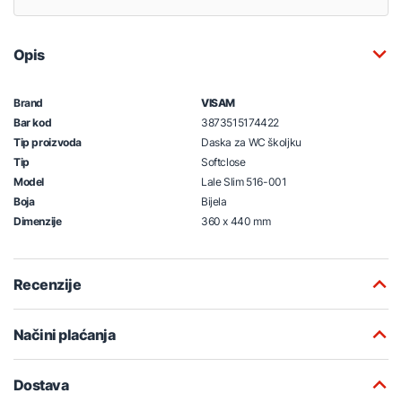
Opis
Brand
VISAM
Bar kod
3873515174422
Tip proizvoda
Daska za WC školjku
Tip
Softclose
Model
Lale Slim 516-001
Boja
Bijela
Dimenzije
360 x 440 mm
Recenzije
Načini plaćanja
Dostava