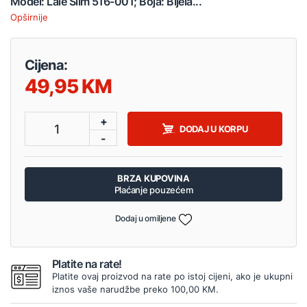
Model: Lale Slim 516-001; Boja: Bijela...
Opširnije
Cijena:
49,95
+
1
DODAJ U KORPU
-
BRZA KUPOVINA
Plaćanje pouzećem
Dodaj u omiljene
Platite na rate!
Platite ovaj proizvod na rate po istoj cijeni, ako je ukupni
iznos vaše narudžbe preko 100,00 KM.