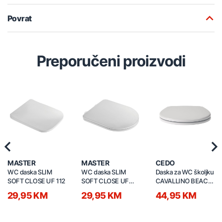
Povrat
Preporučeni proizvodi
Previous
Nex
MASTER
MASTER
CEDO
WC daska SLIM
WC daska SLIM
Daska za WC školjku
SOFT CLOSE UF 112
SOFT CLOSE UF
CAVALLINO BEACH
897
547070 soft close
29,95 KM
29,95 KM
44,95 KM