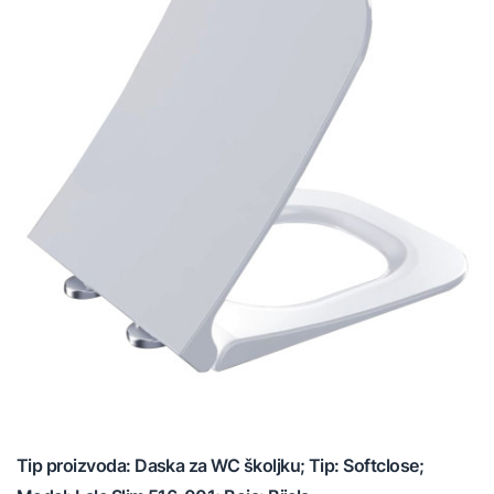
Tip proizvoda: Daska za WC školjku; Tip: Softclose;