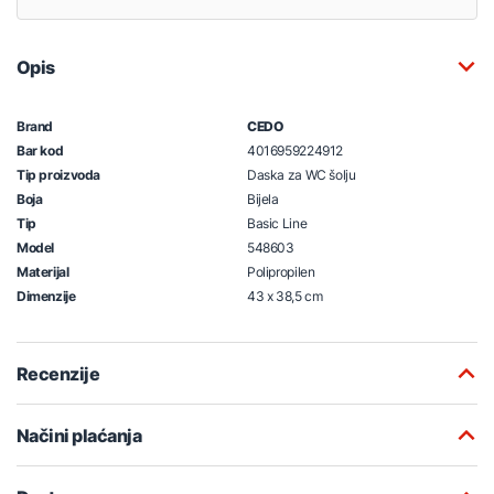
Opis
Brand
CEDO
Bar kod
4016959224912
Tip proizvoda
Daska za WC šolju
Boja
Bijela
Tip
Basic Line
Model
548603
Materijal
Polipropilen
Dimenzije
43 x 38,5 cm
Recenzije
Načini plaćanja