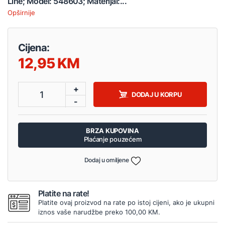
Line; Model: 548603; Materijal:...
Opširnije
Cijena:
12,95
+
1
DODAJ U KORPU
-
BRZA KUPOVINA
Plaćanje pouzećem
Dodaj u omiljene
Platite na rate!
Platite ovaj proizvod na rate po istoj cijeni, ako je ukupni
iznos vaše narudžbe preko 100,00 KM.