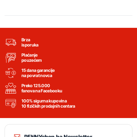
Brza
isporuka
Plaćanje
pouzećem
15 dana garancije
na povrat novca
Preko 125.000
fanova na Facebooku
100% sigurna kupovina
10 fizičkih prodajnih centara
PENNYshop.ba Newsletter