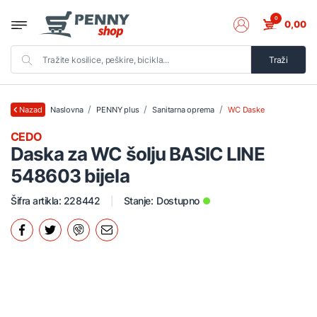
0
0,00
Traži
Naslovna
PENNY plus
Sanitarna oprema
WC Daske
Nazad
CEDO
Daska za WC šolju BASIC LINE
548603 bijela
Šifra artikla: 228442
Stanje:
Dostupno