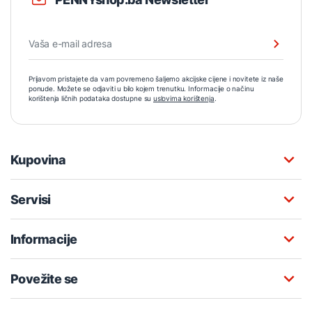
Prijavom pristajete da vam povremeno šaljemo akcijske cijene i novitete iz naše
ponude. Možete se odjaviti u bilo kojem trenutku. Informacije o načinu
korištenja ličnih podataka dostupne su
uslovima korištenja
.
Kupovina
Servisi
Informacije
Povežite se