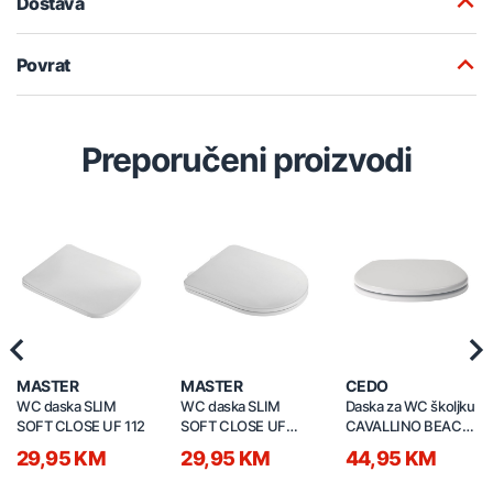
Dostava
Povrat
Preporučeni proizvodi
Previous
Nex
MASTER
MASTER
CEDO
WC daska SLIM
WC daska SLIM
Daska za WC školjku
SOFT CLOSE UF 112
SOFT CLOSE UF
CAVALLINO BEACH
897
547070 soft close
29,95 KM
29,95 KM
44,95 KM