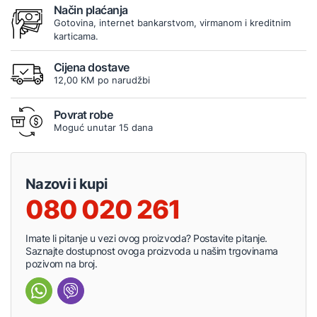
Način plaćanja
Gotovina, internet bankarstvom, virmanom i kreditnim
karticama.
Cijena dostave
12,00 KM po narudžbi
Povrat robe
Moguć unutar 15 dana
Nazovi i kupi
080 020 261
Imate li pitanje u vezi ovog proizvoda? Postavite pitanje.
Saznajte dostupnost ovoga proizvoda u našim trgovinama
pozivom na broj.