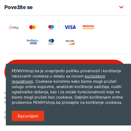
Povežite se
Besplatna korisnička podrška:
PENNYshop.ba je unaprijedio politiku privatnosti i korištenja
080 020 261
takozvanih cookiesa u skladu sa novom
europskom
regulativom
. Cookiese koristimo kako bismo mogli pružati
uslugu online kupovine, analizirati korištenje sadržaja, nuditi
oglašivačka rješenja, kao i za ostale funkcionalnosti koje ne
Internet trgovina PENNYshop.ba nastoji objavljivati samo provjerene i pravilne
bismo mogli pružati bez cookiesa. Daljnjim korištenjem online
podatke. Ako na našoj stranici otkrijete neistinite, odnosno neadekvatne informacije,
prodavnice PENNYshop.ba pristajete na korištenje cookiesa.
molimo vas da nam to javite na
shop@pennyplus.com
.
Copyright © 2026.
Penny plus d.o.o. Sarajevo
.
Razumijem
Dizajn i programiranje:
Lampa.ba