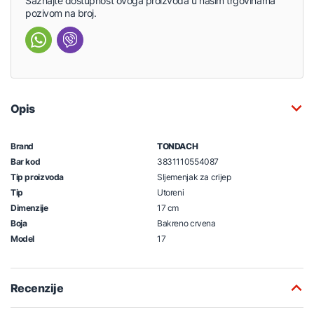
Saznajte dostupnost ovoga proizvoda u našim trgovinama
pozivom na broj.
Opis
Brand
TONDACH
Bar kod
3831110554087
Tip proizvoda
Sljemenjak za crijep
Tip
Utoreni
Dimenzije
17 cm
Boja
Bakreno crvena
Model
17
Recenzije