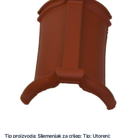
Tip proizvoda: Sljemenjak za crijep; Tip: Utoreni;