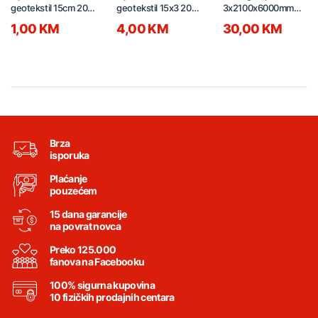
geotekstil 15cm 20/1
geotekstil 15x3 20/1
3x2100x6000mm
78635
78659
DIAMOND Bronza
1,00 KM
4,00 KM
30,00 KM
Brza
isporuka
Plaćanje
pouzećem
15 dana garancije
na povrat novca
Preko 125.000
fanova na Facebooku
100% sigurna kupovina
10 fizičkih prodajnih centara