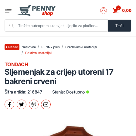
0
0,00
Traži
Naslovna
PENNY plus
Građevinski materijal
Nazad
Pokrivni materijali
TONDACH
Sljemenjak za crijep utoreni 17
bakreni crveni
Šifra artikla: 216847
Stanje:
Dostupno