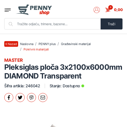
0
0,00
Traži
Naslovna
PENNY plus
Građevinski materijal
Nazad
Pokrivni materijali
MASTER
Pleksiglas ploča 3x2100x6000mm
DIAMOND Transparent
Šifra artikla: 246042
Stanje:
Dostupno