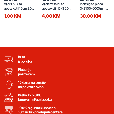
Vijak PVC za
Vijak metalni za
Pleksiglas ploča
geotekstil 15cm 20/1
geotekstil 15x3 20/1
3x2100x6000mm
78635
78659
DIAMOND Bronza
1,00 KM
4,00 KM
30,00 KM
Brza
isporuka
Plaćanje
pouzećem
15 dana garancije
na povrat novca
Preko 125.000
fanova na Facebooku
100% sigurna kupovina
10 fizičkih prodajnih centara