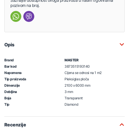
Saznajte dostupnost ovoga proizvoda u našim trgovinama
pozivom na broj.
Opis
Brand
MASTER
Bar kod
3873515193140
Napomena
Cijena se odnosi na 1 m2
Tip proizvoda
Pleksiglas ploča
Dimenzije
2100 x 6000 mm
Debljina
3 mm
Boja
Transparent
Tip
Diamond
Recenzije