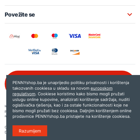
Povežite se
Besplatna korisnička podrška:
PENNYshop.ba je unaprijedio politiku privatnosti i korištenja
080 020 261
takozvanih cookiesa u skladu sa novom
europskom
regulativom
. Cookiese koristimo kako bismo mogli pružati
uslugu online kupovine, analizirati korištenje sadržaja, nuditi
oglašivačka rješenja, kao i za ostale funkcionalnosti koje ne
Internet trgovina PENNYshop.ba nastoji objavljivati samo provjerene i pravilne
bismo mogli pružati bez cookiesa. Daljnjim korištenjem online
podatke. Ako na našoj stranici otkrijete neistinite, odnosno neadekvatne informacije,
prodavnice PENNYshop.ba pristajete na korištenje cookiesa.
molimo vas da nam to javite na
shop@pennyplus.com
.
Copyright © 2026.
Penny plus d.o.o. Sarajevo
.
Razumijem
Dizajn i programiranje:
Lampa.ba