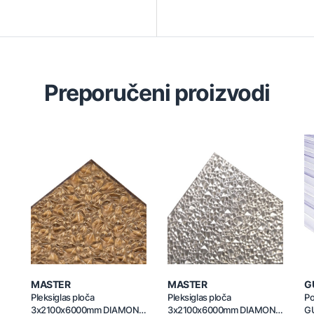
Preporučeni proizvodi
MASTER
MASTER
G
Pleksiglas ploča
Pleksiglas ploča
Po
3x2100x6000mm DIAMOND
3x2100x6000mm DIAMOND
G