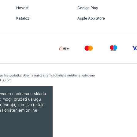
Novosti
Goolge Play
Katalozi
Apple App Store
vilne podatke. Ako na našoj stranici otkrijete neistinite, odnosno
lus.com
.
e:
Lampa.ba
ozvanih cookiesa u skladu
o mogli pružati uslugu
rješenja, kao i za ostale
m korištenjem online