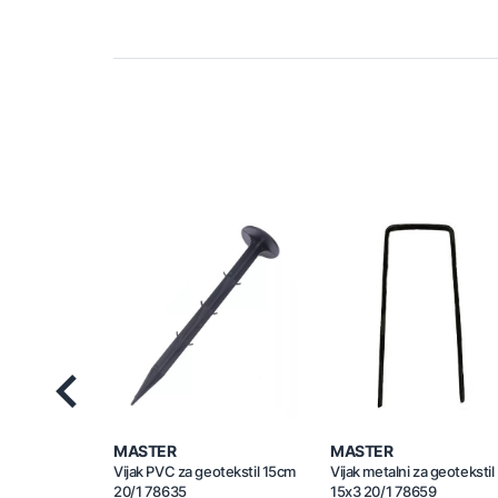
Previous
MASTER
MASTER
Vijak PVC za geotekstil 15cm
Vijak metalni za geotekstil
20/1 78635
15x3 20/1 78659