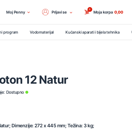
0
Moj Penny
Prijavi se
Moja korpa
0,00
ni program
Vodomaterijal
Kućanski aparati i bijela tehnika
oton 12 Natur
je:
Dostupno
atur; Dimenzije: 272 x 445 mm; Težina: 3 kg;