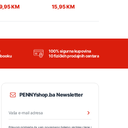
ansparent
9,95 KM
15,95 KM
15,95 K
0
100% sigurna kupovina
ebooku
10 fizičkih prodajnih centara
PENNYshop.ba Newsletter
Prijavom pristajete da vam povremeno šaljemo akcijske cijene i