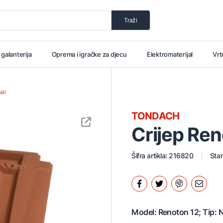
Traži
i galanterija
Oprema i igračke za djecu
Elektromaterijal
Vrt
ali
TONDACH
Crijep Ren
Šifra artikla: 216820
Stan
Model: Renoton 12; Tip: N