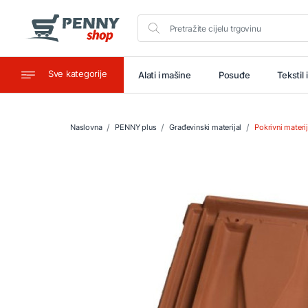
Sve kategorije
aštitu
Ugostiteljstvo
Alati i mašine
Posuđe
Tekstil 
Naslovna
PENNY plus
Građevinski materijal
Pokrivni materij