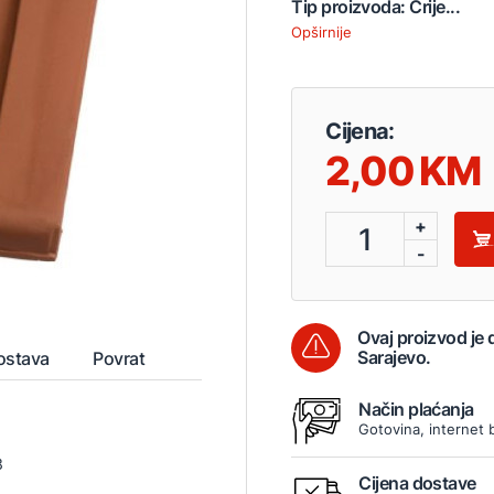
Tip proizvoda: Crije...
Opširnije
Cijena:
2,00
+
1
-
Ovaj proizvod je
Sarajevo.
ostava
Povrat
Način plaćanja
Gotovina, internet 
3
Cijena dostave