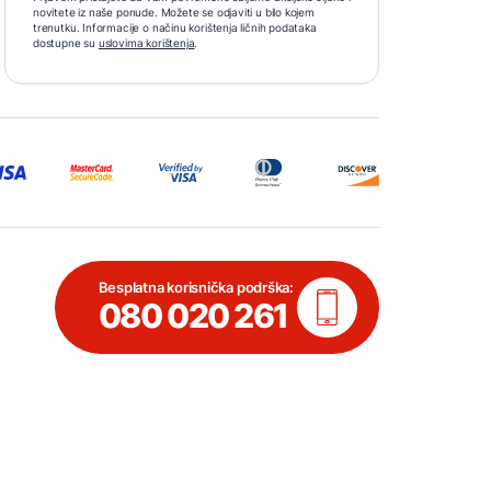
novitete iz naše ponude. Možete se odjaviti u bilo kojem
trenutku. Informacije o načinu korištenja ličnih podataka
dostupne su
uslovima korištenja
.
Besplatna korisnička podrška:
080 020 261