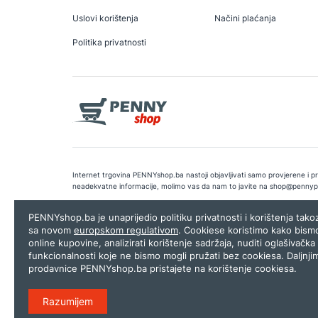
Uslovi korištenja
Načini plaćanja
Politika privatnosti
Internet trgovina PENNYshop.ba nastoji objavljivati samo provjerene i pra
neadekvatne informacije, molimo vas da nam to javite na
shop@pennyp
Copyright © 2026.
Penny plus d.o.o. Sarajevo
.
Dizajn i programiranj
PENNYshop.ba je unaprijedio politiku privatnosti i korištenja tak
sa novom
europskom regulativom
. Cookiese koristimo kako bism
online kupovine, analizirati korištenje sadržaja, nuditi oglašivačka 
funkcionalnosti koje ne bismo mogli pružati bez cookiesa. Daljnji
prodavnice PENNYshop.ba pristajete na korištenje cookiesa.
Razumijem