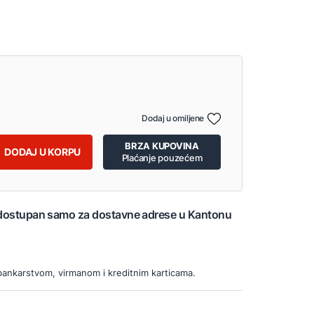
Dodaj u omiljene
BRZA KUPOVINA
DODAJ U KORPU
Plaćanje pouzećem
 dostupan samo za dostavne adrese u Kantonu
bankarstvom, virmanom i kreditnim karticama.