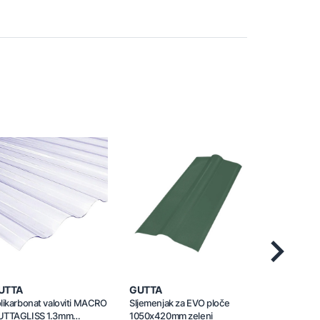
Next
UTTA
GUTTA
GUTTA
likarbonat valoviti MACRO
Sljemenjak za EVO ploče
Sljemenjak 
UTTAGLISS 1.3mm
1050x420mm zeleni
1050x420mm