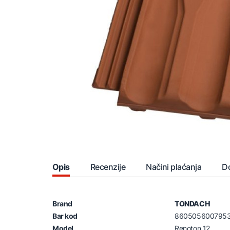
Opis
Recenzije
Načini plaćanja
D
Brand
TONDACH
Bar kod
860505600795
Model
Renoton 12