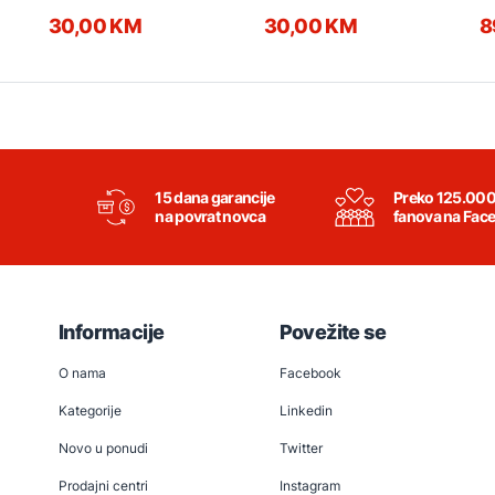
Bronza
Transparent
tr
30,00 KM
30,00 KM
8
15 dana garancije
Preko 125.00
na povrat novca
fanova na Fac
Informacije
Povežite se
O nama
Facebook
Kategorije
Linkedin
Novo u ponudi
Twitter
Prodajni centri
Instagram