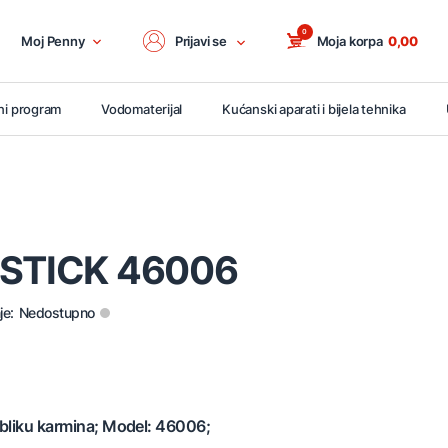
0
Moj Penny
Prijavi se
Moja korpa
0,00
ni program
Vodomaterijal
Kućanski aparati i bijela tehnika
PSTICK 46006
je:
Nedostupno
obliku karmina; Model: 46006;