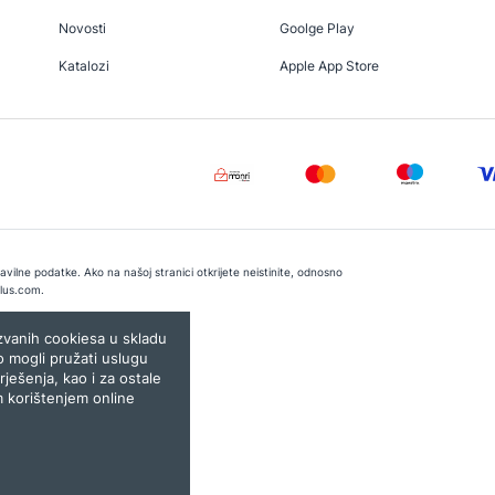
Novosti
Goolge Play
Katalozi
Apple App Store
vilne podatke. Ako na našoj stranici otkrijete neistinite, odnosno
lus.com
.
e:
Lampa.ba
ozvanih cookiesa u skladu
o mogli pružati uslugu
rješenja, kao i za ostale
m korištenjem online