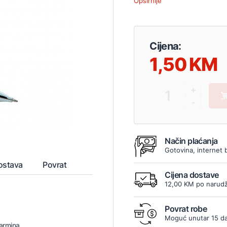
Opširnije
Cijena:
1,50
+
1
-
Način plaćanja
Gotovina, internet 
ostava
Povrat
Cijena dostave
12,00 KM po narudž
Povrat robe
5
Moguć unutar 15 d
karmina