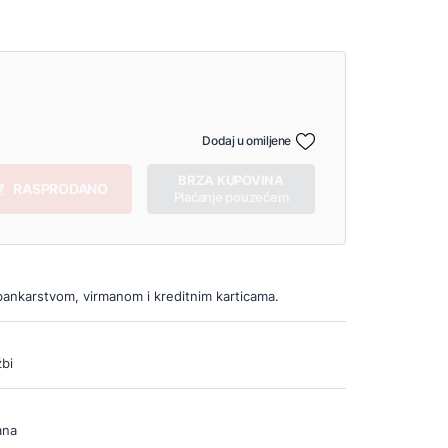
Dodaj u omiljene
BRZA KUPOVINA
RASPRODANO
Plaćanje pouzećem
bankarstvom, virmanom i kreditnim karticama.
bi
ana