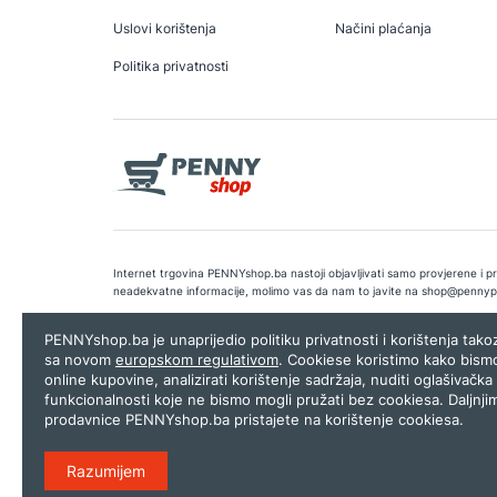
Uslovi korištenja
Načini plaćanja
Politika privatnosti
Internet trgovina PENNYshop.ba nastoji objavljivati samo provjerene i pra
neadekvatne informacije, molimo vas da nam to javite na
shop@pennyp
Copyright © 2026.
Penny plus d.o.o. Sarajevo
.
Dizajn i programiranj
PENNYshop.ba je unaprijedio politiku privatnosti i korištenja tak
sa novom
europskom regulativom
. Cookiese koristimo kako bism
online kupovine, analizirati korištenje sadržaja, nuditi oglašivačka 
funkcionalnosti koje ne bismo mogli pružati bez cookiesa. Daljnji
prodavnice PENNYshop.ba pristajete na korištenje cookiesa.
Razumijem