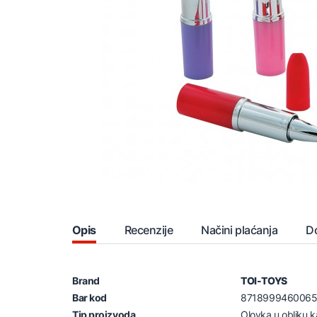
Opis
Recenzije
Načini plaćanja
D
Brand
TOI-TOYS
Bar kod
871899946006
Tip proizvoda
Olovka u obliku 