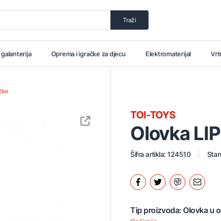
Traži
i galanterija
Oprema i igračke za djecu
Elektromaterijal
Vrt
čke
TOI-TOYS
Olovka LI
Šifra artikla: 124510
Stan
Tip proizvoda: Olovka u 