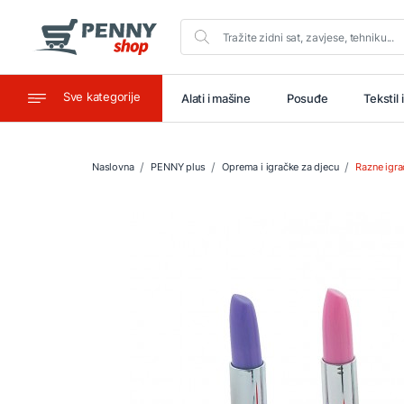
Sve kategorije
aštitu
Ugostiteljstvo
Alati i mašine
Posuđe
Tekstil 
Naslovna
PENNY plus
Oprema i igračke za djecu
Razne igra