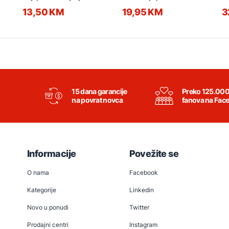
13,50 KM
19,95 KM
3
15 dana garancije
Preko 125.00
na povrat novca
fanova na Fac
Informacije
Povežite se
O nama
Facebook
Kategorije
Linkedin
Novo u ponudi
Twitter
Prodajni centri
Instagram