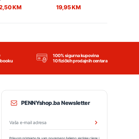
2,50 KM
19,95 KM
21,50 K
0
100% sigurna kupovina
ebooku
10 fizičkih prodajnih centara
PENNYshop.ba Newsletter
Prijavom pristajete da vam povremeno šaljemo akcijske cijene i