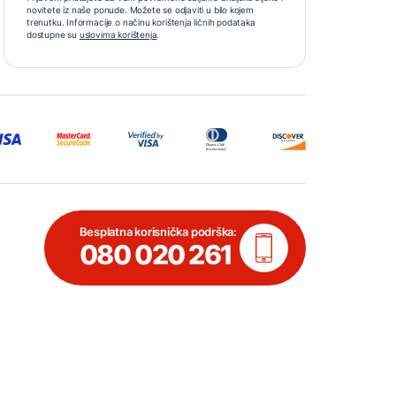
novitete iz naše ponude. Možete se odjaviti u bilo kojem
trenutku. Informacije o načinu korištenja ličnih podataka
dostupne su
uslovima korištenja
.
Besplatna korisnička podrška:
080 020 261