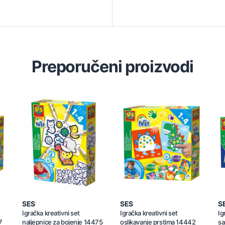
Preporučeni proizvodi
SES
SES
S
Igračka kreativni set
Igračka kreativni set
Ig
7
naljepnice za bojenje 14475
oslikavanje prstima 14442
sa