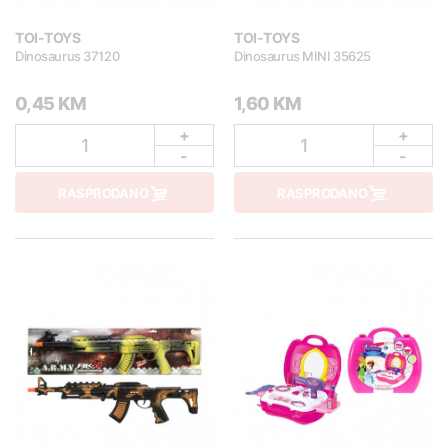
TOI-TOYS
TOI-TOYS
Dinosaurus 37120
Dinosaurus MINI 35625
0,45 KM
1,60 KM
+
+
1
1
-
-
RASPRODANO
RASPRODANO