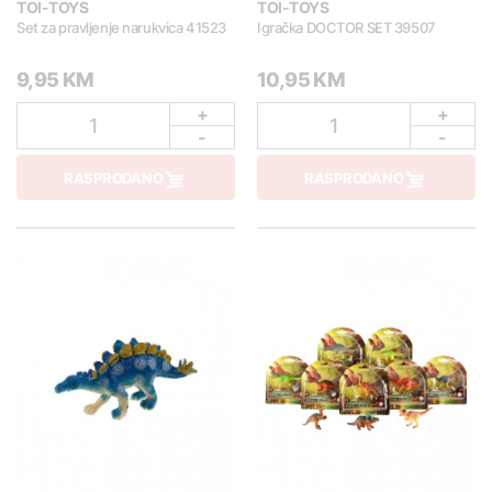
TOI-TOYS
TOI-TOYS
Set za pravljenje narukvica 41523
Igračka DOCTOR SET 39507
9,95 KM
10,95 KM
+
+
1
1
-
-
RASPRODANO
RASPRODANO