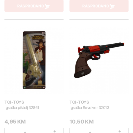
RASPRODANO
RASPRODANO
TOI-TOYS
TOI-TOYS
Igračka pištolj 32861
Igračka Revolver 32013
4,95 KM
10,50 KM
+
+