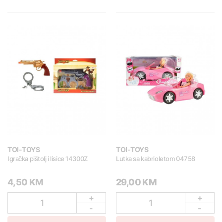
TOI-TOYS
TOI-TOYS
Igračka pištolj i lisice 14300Z
Lutka sa kabrioletom 04758
4,50 KM
29,00 KM
+
+
1
1
-
-