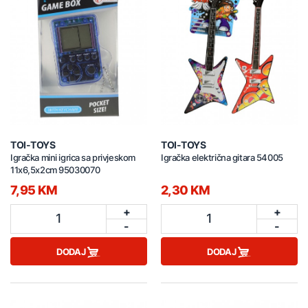
TOI-TOYS
TOI-TOYS
Igračka mini igrica sa privjeskom
Igračka električna gitara 54005
11x6,5x2cm 95030070
7,95 KM
2,30 KM
+
+
1
1
-
-
DODAJ
DODAJ