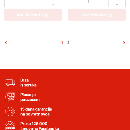
1
1
-
-
RASPRODANO
RASPRODANO
1
2
Brza
isporuka
Plaćanje
pouzećem
15 dana garancije
na povrat novca
Preko 125.000
fanova na Facebooku