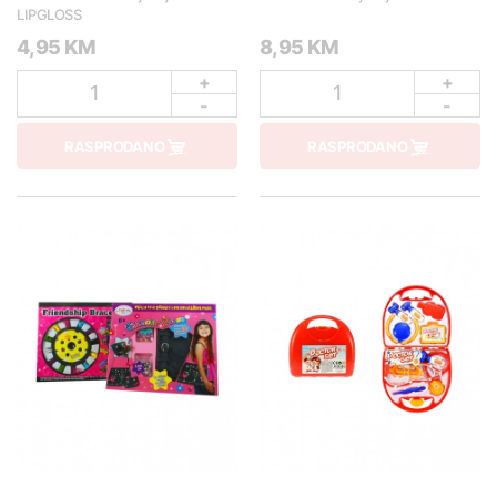
LIPGLOSS
4,95 KM
8,95 KM
+
+
1
1
-
-
RASPRODANO
RASPRODANO