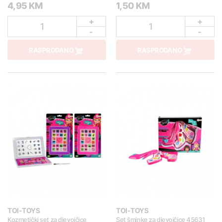
4,95 KM
1,50 KM
+
+
1
1
-
-
RASPRODANO
RASPRODANO
TOI-TOYS
TOI-TOYS
Kozmetički set za djevojčice
Set šminke za djevojčice 45631