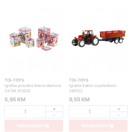
TOI-TOYS
TOI-TOYS
Igračka posudice limene diamond
Igračka traktor sa prikolicom
3 KOM 35320Z
28652Z
5,95 KM
9,55 KM
+
+
1
1
-
-
RASPRODANO
RASPRODANO