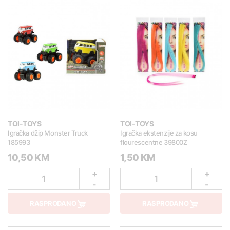
TOI-TOYS
TOI-TOYS
Igračka džip Monster Truck
Igračka ekstenzije za kosu
185993
flourescentne 39800Z
10,50 KM
1,50 KM
+
+
1
1
-
-
RASPRODANO
RASPRODANO