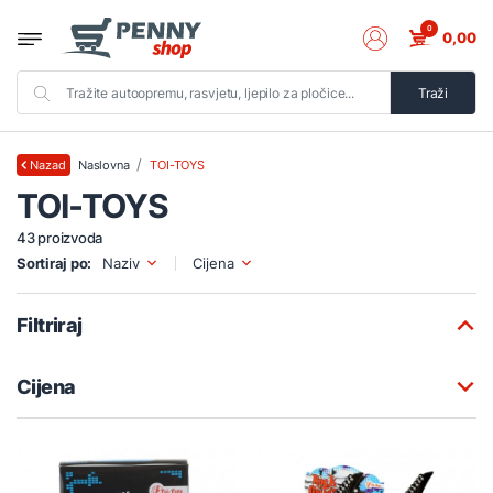
0
0,00
Traži
Naslovna
TOI-TOYS
Nazad
TOI-TOYS
43 proizvoda
Sortiraj po:
Naziv
Cijena
Filtriraj
Cijena