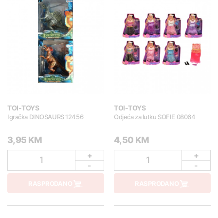
TOI-TOYS
TOI-TOYS
Igračka DINOSAURS 12456
Odjeća za lutku SOFIE 08064
3,95 KM
4,50 KM
+
+
1
1
-
-
RASPRODANO
RASPRODANO