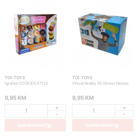
TOI-TOYS
TOI-TOYS
Igračka COOKIES 47123
Virtual Reality 3D Viewer Deluxe
9,95 KM
9,95 KM
+
+
1
1
-
-
RASPRODANO
RASPRODANO