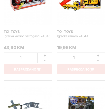
TOI-TOYS
TOI-TOYS
Igračka kamion vatrogasni 24045
Igračka kamion 24044
43,90 KM
19,95 KM
+
+
1
1
-
-
RASPRODANO
RASPRODANO