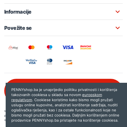
Informacije
Povežite se
Besplatna korisnička podrška:
PENNYshop.ba je unaprijedio politiku privatnosti i korištenja
080 020 261
takozvanih cookiesa u skladu sa novom
europskom
regulativom
. Cookiese koristimo kako bismo mogli pružati
uslugu online kupovine, analizirati korištenje sadržaja, nuditi
oglašivačka rješenja, kao i za ostale funkcionalnosti koje ne
Internet trgovina PENNYshop.ba nastoji objavljivati samo provjerene i pravilne
bismo mogli pružati bez cookiesa. Daljnjim korištenjem online
podatke. Ako na našoj stranici otkrijete neistinite, odnosno neadekvatne informacije,
prodavnice PENNYshop.ba pristajete na korištenje cookiesa.
molimo vas da nam to javite na
shop@pennyplus.com
.