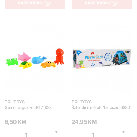
RASPRODANO
RASPRODANO
TOI-TOYS
TOI-TOYS
Gumene igračke 6/1 71838
Šator dječiji Pirate/Dinosaur 68801
6,50 KM
24,95 KM
+
+
1
1