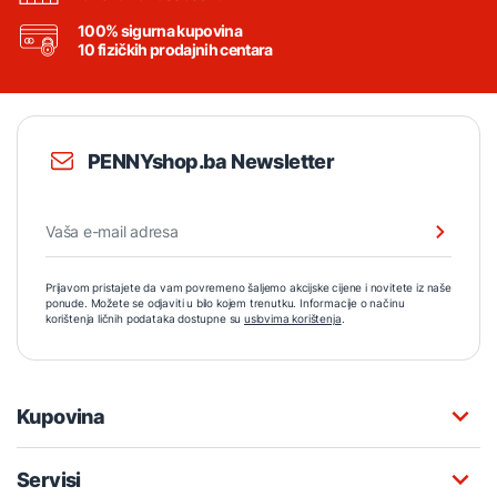
100% sigurna kupovina
10 fizičkih prodajnih centara
PENNYshop.ba Newsletter
Prijavom pristajete da vam povremeno šaljemo akcijske cijene i novitete iz naše
ponude. Možete se odjaviti u bilo kojem trenutku. Informacije o načinu
korištenja ličnih podataka dostupne su
uslovima korištenja
.
Kupovina
Servisi