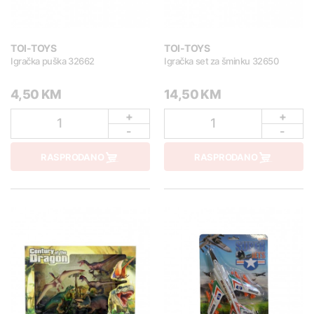
TOI-TOYS
TOI-TOYS
Igračka puška 32662
Igračka set za šminku 32650
4,50 KM
14,50 KM
+
+
1
1
-
-
RASPRODANO
RASPRODANO