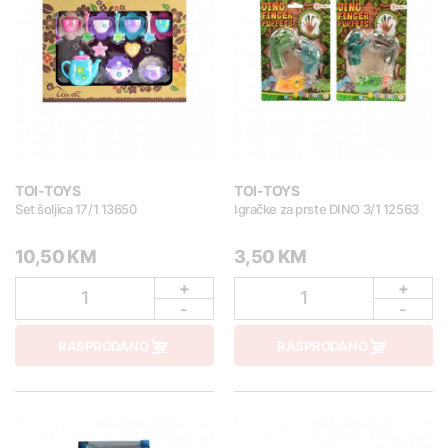
TOI-TOYS
TOI-TOYS
Set šoljica 17/1 13650
Igračke za prste DINO 3/1 12563
10,50 KM
3,50 KM
+
+
1
1
-
-
RASPRODANO
RASPRODANO