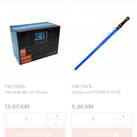
TOI-TOYS
TOI-TOYS
Virtual Reality 3D Viewer
Igračka LIGHTSABER 12078
13,95 KM
5,95 KM
+
+
1
1
-
-
RASPRODANO
RASPRODANO