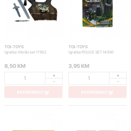
TOI-TOYS
TOI-TOYS
Igračka Viteški set 17652
Igračka POLICE SET 14050
8,50 KM
3,95 KM
+
+
1
1
-
-
RASPRODANO
RASPRODANO