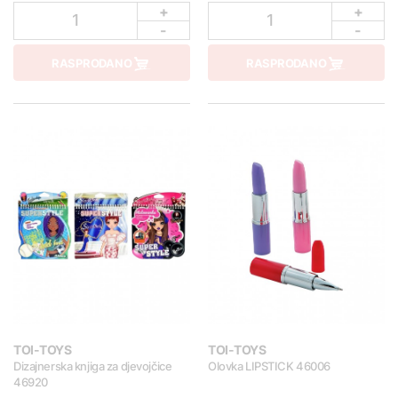
+
+
1
1
-
-
RASPRODANO
RASPRODANO
TOI-TOYS
TOI-TOYS
Dizajnerska knjiga za djevojčice
Olovka LIPSTICK 46006
46920