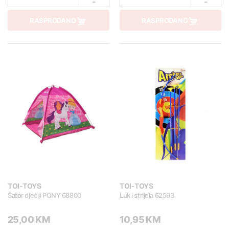
-
-
RASPRODANO
RASPRODANO
TOI-TOYS
TOI-TOYS
Šator dječiji PONY 68800
Luk i strijela 62593
25,00 KM
10,95 KM