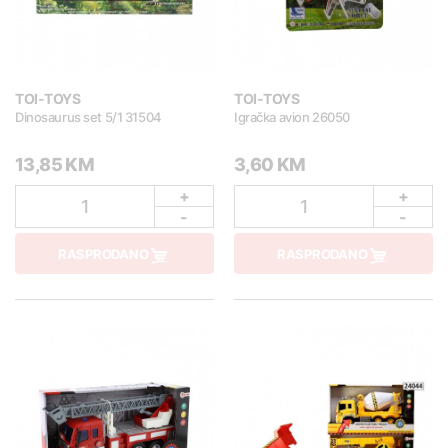
TOI-TOYS
TOI-TOYS
Dinosaurus set 5/1 31504
Igračka avion 26050
13,85 KM
3,60 KM
+
+
1
1
-
-
RASPRODANO
RASPRODANO