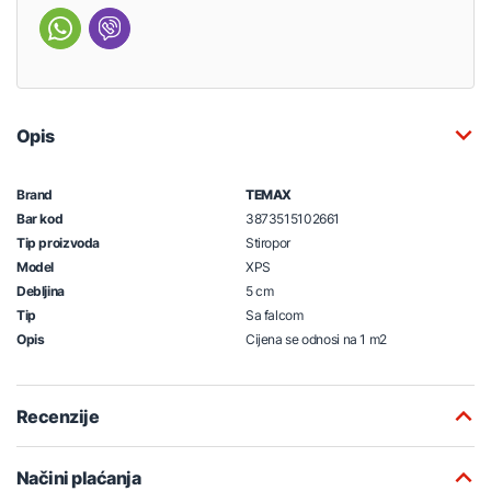
Opis
Brand
TEMAX
Bar kod
3873515102661
Tip proizvoda
Stiropor
Model
XPS
Debljina
5 cm
Tip
Sa falcom
Opis
Cijena se odnosi na 1 m2
Recenzije
Načini plaćanja