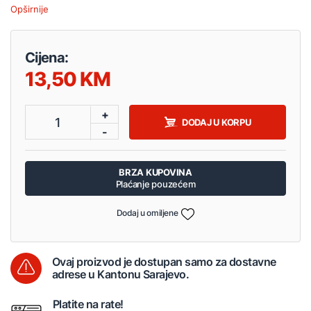
Opširnije
Cijena:
13,50
+
1
DODAJ U KORPU
-
BRZA KUPOVINA
Plaćanje pouzećem
Dodaj u omiljene
Ovaj proizvod je dostupan samo za dostavne
adrese u Kantonu Sarajevo.
Platite na rate!