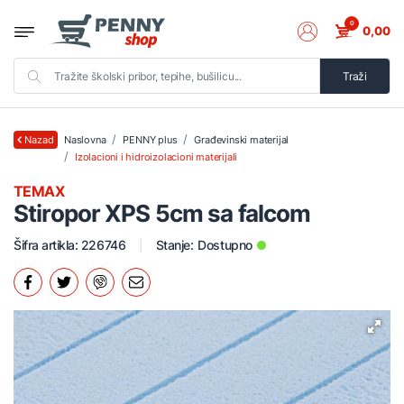
0
0,00
Traži
Naslovna
PENNY plus
Građevinski materijal
Nazad
Izolacioni i hidroizolacioni materijali
TEMAX
Stiropor XPS 5cm sa falcom
Šifra artikla: 226746
Stanje:
Dostupno