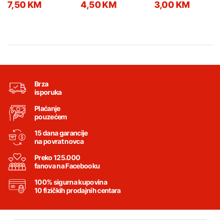
7,50 KM
4,50 KM
3,00 KM
Brza
isporuka
Plaćanje
pouzećem
15 dana garancije
na povrat novca
Preko 125.000
fanova na Facebooku
100% sigurna kupovina
10 fizičkih prodajnih centara