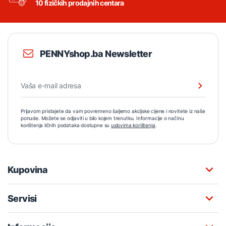
10 fizičkih prodajnih centara
PENNYshop.ba Newsletter
Prijavom pristajete da vam povremeno šaljemo akcijske cijene i novitete iz naše
ponude. Možete se odjaviti u bilo kojem trenutku. Informacije o načinu
korištenja ličnih podataka dostupne su
uslovima korištenja
.
Kupovina
Servisi