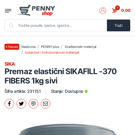
0
0,00
Traži
Naslovna
PENNY plus
Građevinski materijal
Nazad
Izolacioni i hidroizolacioni materijali
SIKA
Premaz elastični SIKAFILL -370
FIBERS 1kg sivi
Šifra artikla: 231151
Stanje:
Dostupno