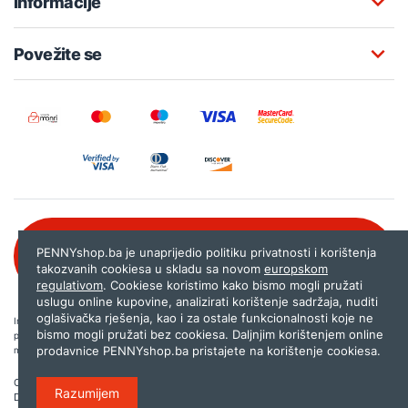
Informacije
Povežite se
Besplatna korisnička podrška:
PENNYshop.ba je unaprijedio politiku privatnosti i korištenja
080 020 261
takozvanih cookiesa u skladu sa novom
europskom
regulativom
. Cookiese koristimo kako bismo mogli pružati
uslugu online kupovine, analizirati korištenje sadržaja, nuditi
oglašivačka rješenja, kao i za ostale funkcionalnosti koje ne
Internet trgovina PENNYshop.ba nastoji objavljivati samo provjerene i pravilne
bismo mogli pružati bez cookiesa. Daljnjim korištenjem online
podatke. Ako na našoj stranici otkrijete neistinite, odnosno neadekvatne informacije,
prodavnice PENNYshop.ba pristajete na korištenje cookiesa.
molimo vas da nam to javite na
shop@pennyplus.com
.
Copyright © 2026.
Penny plus d.o.o. Sarajevo
.
Razumijem
Dizajn i programiranje:
Lampa.ba