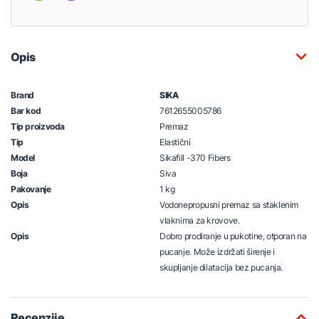
Opis
Brand
SIKA
Bar kod
7612655005786
Tip proizvoda
Premaz
Tip
Elastični
Model
Sikafill -370 Fibers
Boja
Siva
Pakovanje
1 kg
Opis
Vodonepropusni premaz sa staklenim
vlaknima za krovove.
Opis
Dobro prodiranje u pukotine, otporan na
pucanje. Može izdržati širenje i
skupljanje dilatacija bez pucanja.
Recenzije