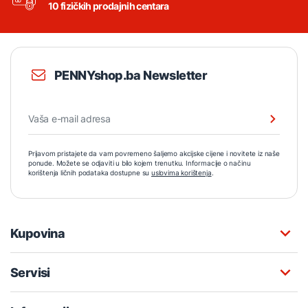
10 fizičkih prodajnih centara
PENNYshop.ba Newsletter
Prijavom pristajete da vam povremeno šaljemo akcijske cijene i novitete iz naše
ponude. Možete se odjaviti u bilo kojem trenutku. Informacije o načinu
korištenja ličnih podataka dostupne su
uslovima korištenja
.
Kupovina
Servisi