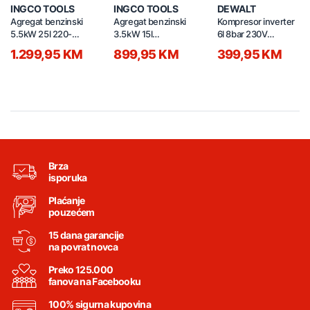
INGCO TOOLS
INGCO TOOLS
DEWALT
Agregat benzinski
Agregat benzinski
Kompresor inverter
5.5kW 25l 220-
3.5kW 15l
6l 8bar 230V
240V GE55003
GE35006ES
DPC6MRC-QS
1.299,95 KM
899,95 KM
399,95 KM
Brza
isporuka
Plaćanje
pouzećem
15 dana garancije
na povrat novca
Preko 125.000
fanova na Facebooku
100% sigurna kupovina