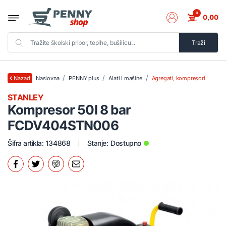
0
0,00
Traži
Naslovna
PENNY plus
Alati i mašine
Agregati, kompresori
Nazad
STANLEY
Kompresor 50l 8 bar
FCDV404STN006
Šifra artikla: 134868
Stanje:
Dostupno