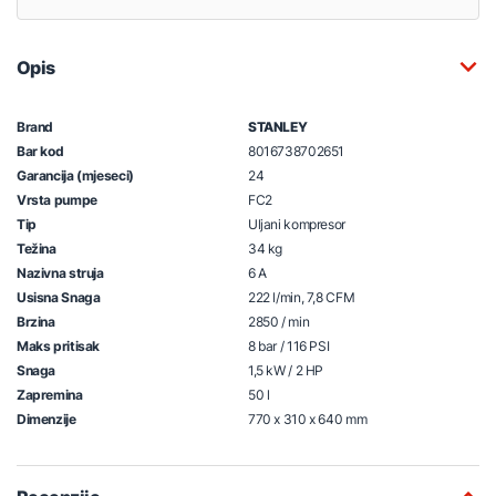
Opis
Brand
STANLEY
Bar kod
8016738702651
Garancija (mjeseci)
24
Vrsta pumpe
FC2
Tip
Uljani kompresor
Težina
34 kg
Nazivna struja
6 A
Usisna Snaga
222 l/min, 7,8 CFM
Brzina
2850 / min
Maks pritisak
8 bar / 116 PSI
Snaga
1,5 kW / 2 HP
Zapremina
50 l
Dimenzije
770 x 310 x 640 mm