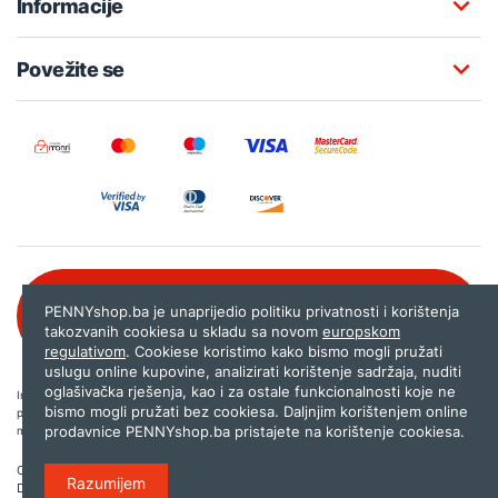
Informacije
Povežite se
Besplatna korisnička podrška:
PENNYshop.ba je unaprijedio politiku privatnosti i korištenja
080 020 261
takozvanih cookiesa u skladu sa novom
europskom
regulativom
. Cookiese koristimo kako bismo mogli pružati
uslugu online kupovine, analizirati korištenje sadržaja, nuditi
oglašivačka rješenja, kao i za ostale funkcionalnosti koje ne
Internet trgovina PENNYshop.ba nastoji objavljivati samo provjerene i pravilne
bismo mogli pružati bez cookiesa. Daljnjim korištenjem online
podatke. Ako na našoj stranici otkrijete neistinite, odnosno neadekvatne informacije,
prodavnice PENNYshop.ba pristajete na korištenje cookiesa.
molimo vas da nam to javite na
shop@pennyplus.com
.
Copyright © 2026.
Penny plus d.o.o. Sarajevo
.
Razumijem
Dizajn i programiranje:
Lampa.ba