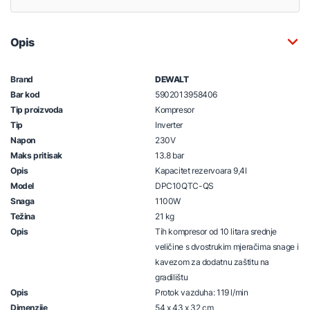
Opis
Brand
DEWALT
Bar kod
5902013958406
Tip proizvoda
Kompresor
Tip
Inverter
Napon
230V
Maks pritisak
13.8 bar
Opis
Kapacitet rezervoara 9,4l
Model
DPC10QTC-QS
Snaga
1100W
Težina
21 kg
Opis
Tih kompresor od 10 litara srednje
veličine s dvostrukim mjeračima snage i
kavezom za dodatnu zaštitu na
gradilištu
Opis
Protok vazduha: 119 l/min
Dimenzije
54 x 43 x 32 cm