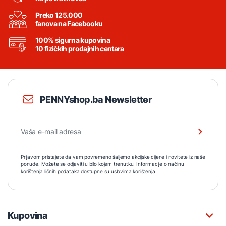
Preko 125.000
fanova na Facebooku
100% sigurna kupovina
10 fizičkih prodajnih centara
PENNYshop.ba Newsletter
Prijavom pristajete da vam povremeno šaljemo akcijske cijene i novitete iz naše
ponude. Možete se odjaviti u bilo kojem trenutku. Informacije o načinu
korištenja ličnih podataka dostupne su
uslovima korištenja
.
Kupovina