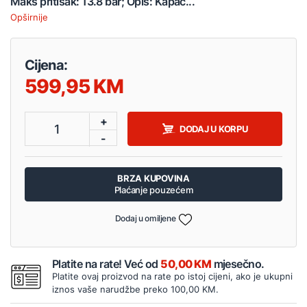
Maks pritisak: 13.8 bar; Opis: Kapac...
Opširnije
Cijena:
599,95
+
1
DODAJ U KORPU
-
BRZA KUPOVINA
Plaćanje pouzećem
Dodaj u omiljene
Platite na rate! Već od
50,00 KM
mjesečno.
Platite ovaj proizvod na rate po istoj cijeni, ako je ukupni
iznos vaše narudžbe preko 100,00 KM.