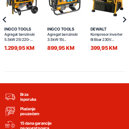
Previous
Nex
INGCO TOOLS
INGCO TOOLS
DEWALT
Agregat benzinski
Agregat benzinski
Kompresor inverter
5.5kW 25l 220-
3.5kW 15l
6l 8bar 230V
240V GE55003
GE35006ES
DPC6MRC-QS
1.299,95 KM
899,95 KM
399,95 KM
Brza
isporuka
Plaćanje
pouzećem
15 dana garancije
na povrat novca