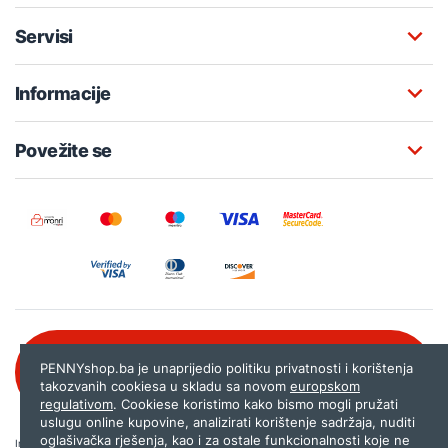
Servisi
Informacije
Povežite se
Besplatna korisnička podrška:
PENNYshop.ba je unaprijedio politiku privatnosti i korištenja
080 020 261
takozvanih cookiesa u skladu sa novom
europskom
regulativom
. Cookiese koristimo kako bismo mogli pružati
uslugu online kupovine, analizirati korištenje sadržaja, nuditi
oglašivačka rješenja, kao i za ostale funkcionalnosti koje ne
Internet trgovina PENNYshop.ba nastoji objavljivati samo provjerene i pravilne