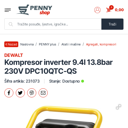
0
0,00
Traži
Naslovna
PENNY plus
Alati i mašine
Agregati, kompresori
Nazad
DEWALT
Kompresor inverter 9.4l 13.8bar
230V DPC10QTC-QS
Šifra artikla: 231073
Stanje:
Dostupno