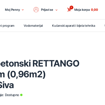
0
Moj Penny
Prijavi se
Moja korpa
0,00
ni program
Vodomaterijal
Kućanski aparati i bijela tehnika
betonski RETTANGO
m (0,96m2)
Siva
je:
Dostupno