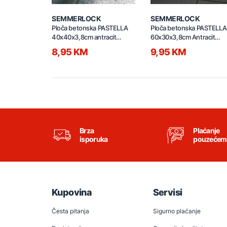
Previous
SEMMERLOCK
SEMMERLOCK
Ploča betonska PASTELLA
Ploča betonska PASTELLA
40x40x3,8cm antracit
60x30x3,8cm Antracit
61823585
61826104
8,95 KM
9,95 KM
Brza
Plaćanje
isporuka
pouzećem
Kupovina
Servisi
Česta pitanja
Sigurno plaćanje