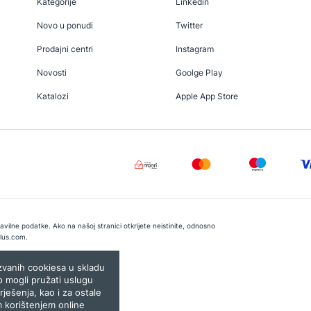
Kategorije
Linkedin
Novo u ponudi
Twitter
Prodajni centri
Instagram
Novosti
Goolge Play
Katalozi
Apple App Store
vilne podatke. Ako na našoj stranici otkrijete neistinite, odnosno
lus.com
.
e:
Lampa.ba
ozvanih cookiesa u skladu
o mogli pružati uslugu
rješenja, kao i za ostale
m korištenjem online