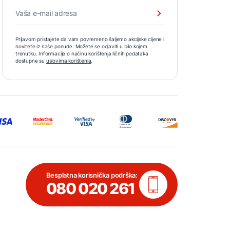
Prijavom pristajete da vam povremeno šaljemo akcijske cijene i
novitete iz naše ponude. Možete se odjaviti u bilo kojem
trenutku. Informacije o načinu korištenja ličnih podataka
dostupne su
uslovima korištenja
.
Besplatna korisnička podrška:
080 020 261