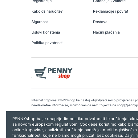
Registracija
Garancija kvalitete
Kako da naručite?
Reklamacije i povrat
Sigurnost
Dostava
Uslovi korištenja
Načini plaćanja
Politika privatnosti
Internet trgovina PENNYshop.ba nastoji objavljivati samo provjerene i pra
neadekvatne informacije, molimo vas da nam to javite na
shop@pennyp
Copyright © 2026.
Penny plus d.o.o. Sarajevo
.
Dizajn i programiranj
PENNYshop.ba je unaprijedio politiku privatnosti i korištenja tak
sa novom
europskom regulativom
. Cookiese koristimo kako bism
online kupovine, analizirati korištenje sadržaja, nuditi oglašivačka 
funkcionalnosti koje ne bismo mogli pružati bez cookiesa. Daljnji