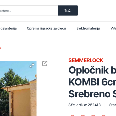
Traži
i galanterija
Oprema i igračke za djecu
Elektromaterijal
Vrt
a
SEMMERLOCK
Opločnik 
KOMBI 6c
Srebreno 
Šifra artikla: 252413
Stan