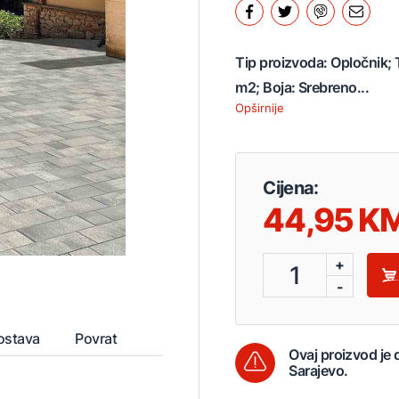
Tip proizvoda: Opločnik; 
m2; Boja: Srebreno...
Opširnije
Cijena:
44,95
+
1
-
ostava
Povrat
Ovaj proizvod je
Sarajevo.