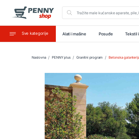
Sve kategorije
aštitu
Ugostiteljstvo
Alati i mašine
Posuđe
Tekstil 
Naslovna
PENNY plus
Granitni program
Betonska galanterij