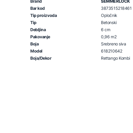
Brand
SEMMERLOCK
Bar kod
3873515218461
Tip proizvoda
Opločnik
Tip
Betonski
Debljina
6 cm
Pakovanje
0,96 m2
Boja
Srebreno siva
Model
618210642
Boja/Dekor
Rettango Kombi