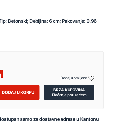
Tip: Betonski; Debljina: 6 cm; Pakovanje: 0,96
Dodaj u omiljene
BRZA KUPOVINA
DODAJ U KORPU
Plaćanje pouzećem
 dostupan samo za dostavne adrese u Kantonu