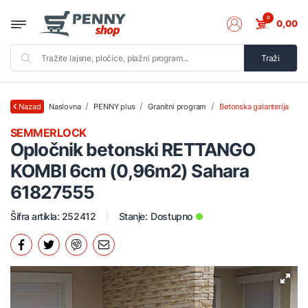
0
0,00
Traži
Naslovna
PENNY plus
Granitni program
Betonska galanterija
Nazad
SEMMERLOCK
Opločnik betonski RETTANGO
KOMBI 6cm (0,96m2) Sahara
61827555
Šifra artikla: 252412
Stanje:
Dostupno