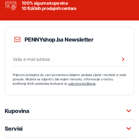
100% sigurna kupovina
10 fizičkih prodajnih centara
PENNYshop.ba Newsletter
Prijavom pristajete da vam povremeno šaljemo akcijske cijene i novitete iz naše
ponude. Možete se odjaviti u bilo kojem trenutku. Informacije o načinu
korištenja ličnih podataka dostupne su
uslovima korištenja
.
Kupovina
Servisi