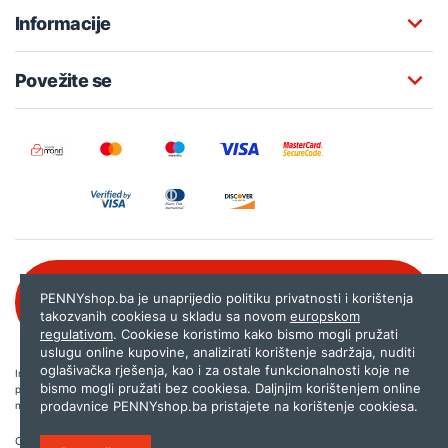
Informacije
Povežite se
Besplatna korisnička podrška:
PENNYshop.ba je unaprijedio politiku privatnosti i korištenja
080 020 261
takozvanih cookiesa u skladu sa novom
europskom
regulativom
. Cookiese koristimo kako bismo mogli pružati
uslugu online kupovine, analizirati korištenje sadržaja, nuditi
oglašivačka rješenja, kao i za ostale funkcionalnosti koje ne
Internet trgovina PENNYshop.ba nastoji objavljivati samo provjerene i pravilne
bismo mogli pružati bez cookiesa. Daljnjim korištenjem online
podatke. Ako na našoj stranici otkrijete neistinite, odnosno neadekvatne informacije,
prodavnice PENNYshop.ba pristajete na korištenje cookiesa.
molimo vas da nam to javite na
shop@pennyplus.com
.
Copyright © 2026.
Penny plus d.o.o. Sarajevo
.