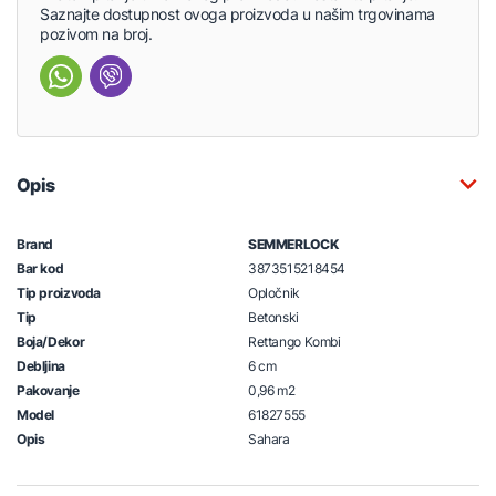
Saznajte dostupnost ovoga proizvoda u našim trgovinama
pozivom na broj.
Opis
Brand
SEMMERLOCK
Bar kod
3873515218454
Tip proizvoda
Opločnik
Tip
Betonski
Boja/Dekor
Rettango Kombi
Debljina
6 cm
Pakovanje
0,96 m2
Model
61827555
Opis
Sahara