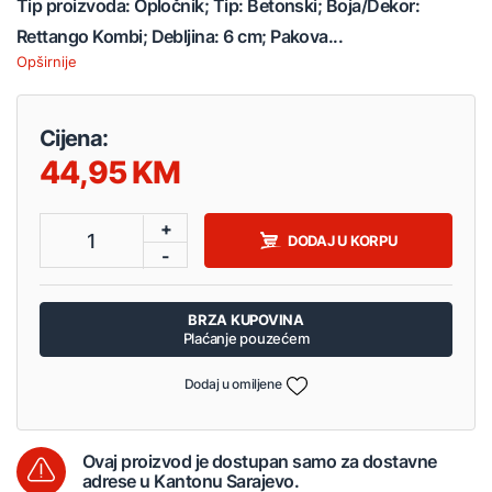
Tip proizvoda: Opločnik; Tip: Betonski; Boja/Dekor:
Rettango Kombi; Debljina: 6 cm; Pakova...
Opširnije
Cijena:
44,95
+
1
DODAJ U KORPU
-
BRZA KUPOVINA
Plaćanje pouzećem
Dodaj u omiljene
Ovaj proizvod je dostupan samo za dostavne
adrese u Kantonu Sarajevo.